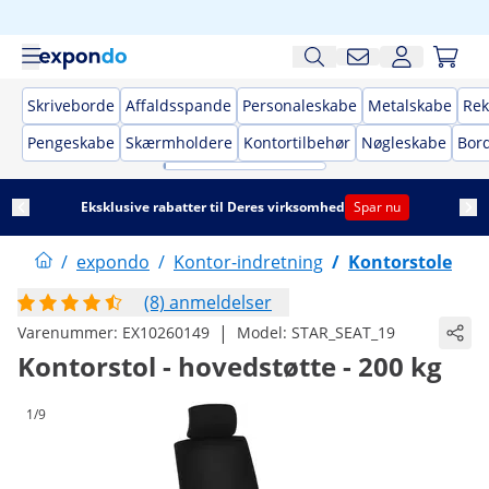
Skriveborde
Affaldsspande
Personaleskabe
Metalskabe
Rek
Pengeskabe
Skærmholdere
Kontortilbehør
Nøgleskabe
Bor
Eksklusive rabatter til Deres virksomhed
Spar nu
/
expondo
/
Kontor-indretning
/
Kontorstole
(8) anmeldelser
|
Varenummer:
EX10260149
Model:
STAR_SEAT_19
Kontorstol - hovedstøtte - 200 kg
1/9