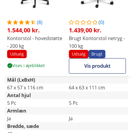
Ellers kan kontorstolen virkelig anbefales.
(8)
(0)
1.544,00 kr.
1.439,00 kr.
Kontorstol - hovedstøtte
Brugt Kontorstol netryg -
- 200 kg
100 kg
Udsalg
Udsalg
Brugt
Vises i øjeblikket
Vis produkt
Mål (LxBxH)
67 x 57 x 116 cm
64 x 63 x 111 cm
Antal hjul
5 Pc
5 Pc
Armlæn
Ja
Ja
Bredde, sæde