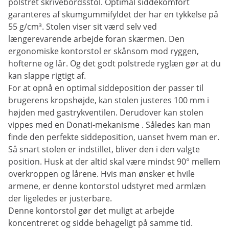
polstret skrivebordsstol. Optimal siddekomfort
garanteres af skumgummifyldet der har en tykkelse på
55 g/cm³. Stolen viser sit værd selv ved
længerevarende arbejde foran skærmen. Den
ergonomiske kontorstol er skånsom mod ryggen,
hofterne og lår. Og det godt polstrede ryglæn gør at du
kan slappe rigtigt af.
For at opnå en optimal siddeposition der passer til
brugerens kropshøjde, kan stolen justeres 100 mm i
højden med gastrykventilen. Derudover kan stolen
vippes med en Donati-mekanisme . Således kan man
finde den perfekte siddeposition, uanset hvem man er.
Så snart stolen er indstillet, bliver den i den valgte
position. Husk at der altid skal være mindst 90° mellem
overkroppen og lårene. Hvis man ønsker et hvile
armene, er denne kontorstol udstyret med armlæn
der ligeledes er justerbare.
Denne kontorstol gør det muligt at arbejde
koncentreret og sidde behageligt på samme tid.