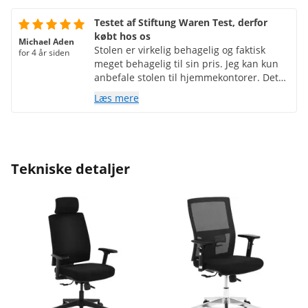
Testet af Stiftung Waren Test, derfor
købt hos os
Michael Aden
Stolen er virkelig behagelig og faktisk
for 4 år siden
meget behagelig til sin pris. Jeg kan kun
anbefale stolen til hjemmekontorer. Det
er også virkelig meget behageligt for
Læs mere
gamere. Vi har kæledyr, to hunde. Håret
bliver meget glad og vedholdende i
materialet. Selv med en speciel børste i
dit hår kan du ikke kontrollere det. Men
det påvirker ikke bekvemmeligheden på
Tekniske detaljer
nogen måde. Med mine 136 kg giver
stolen sig heller ikke. Den eneste klage
over stolen var, at et panel til den
bagerste del af ryglænet brækkede af
under transporten. Efter installationen
var denne defekt næsten ikke synlig og
var ikke et problem. Desværre giver
støddæmperen små problemer. Der er
små oliekanter på viskerringen, som kan
indikere en lækage. Vil holde øje med det.