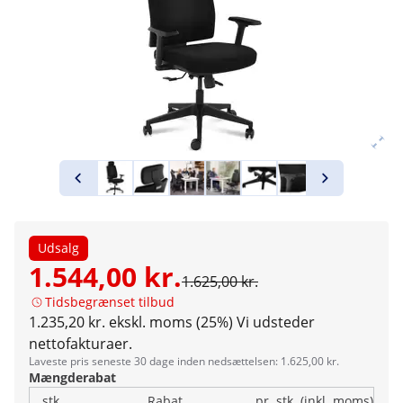
Udsalg
1.544,00 kr.
1.625,00 kr.
Tidsbegrænset tilbud
1.235,20 kr. ekskl. moms (25%)
Vi udsteder
nettofakturaer.
Laveste pris seneste 30 dage inden nedsættelsen: 1.625,00 kr.
Mængderabat
stk.
Rabat
pr. stk. (inkl. moms)