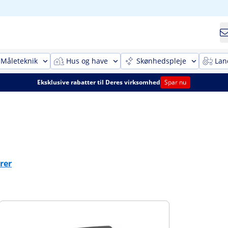
Måleteknik
Hus og have
Skønhedspleje
Lan
Eksklusive rabatter til Deres virksomhed
Spar nu
rer