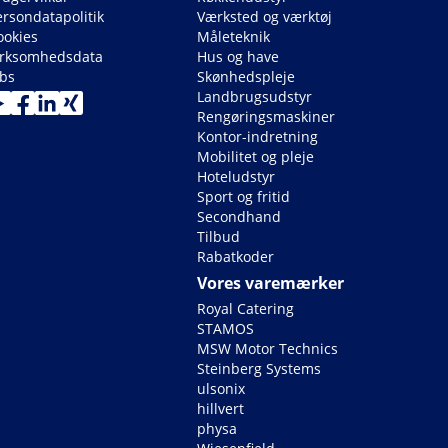
ersondatapolitik
Værksted og værktøj
ookies
Måleteknik
irksomhedsdata
Hus og have
obs
Skønhedspleje
Landbrugsudstyr
Rengøringsmaskiner
Kontor-indretning
Mobilitet og pleje
Hoteludstyr
Sport og fritid
Secondhand
Tilbud
Rabatkoder
Vores varemærker
Royal Catering
STAMOS
MSW Motor Technics
Steinberg Systems
ulsonix
hillvert
physa