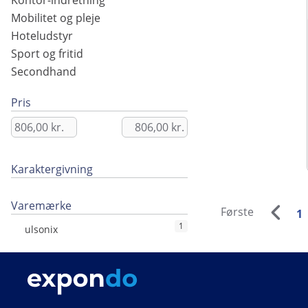
Kontor-indretning
Mobilitet og pleje
Hoteludstyr
Sport og fritid
Secondhand
Pris
Karaktergivning
Varemærke
Første
1
1
ulsonix