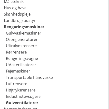
Måleteknik
Hus og have
Skønhedspleje
Landbrugsudstyr
Rengøringsmaskiner
Gulvvaskemaskiner
Ozongeneratorer
Ultralydsrensere
Rørrensere
Rengøringsvogne
UV-sterilisatorer
Fejemaskiner
Transportable håndvaske
Luftrensere
Højtryksrensere
Industristøvsugere
Gulvventilatorer