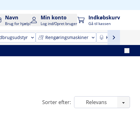
Navn
Min konto
Indkøbskurv
Brug for hjælp?
Log ind/Opret bruger
Gå til kassen
dbrugsudstyr
Rengøringsmaskiner
Kontor-indretni
Sorter efter: