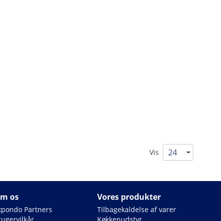
Vis
m os
Vores produkter
xpondo Partners
Tilbagekaldelse af varer
rugervilkår
Køkkenudstyr