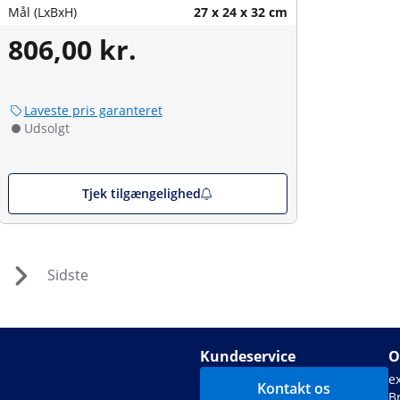
Mål (LxBxH)
27 x 24 x 32 cm
806,00 kr.
Laveste pris garanteret
Udsolgt
Tjek tilgængelighed
Sidste
Kundeservice
O
e
Kontakt os
B