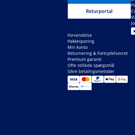
P
Returportal
C
V
J
Forsendelse
Pakkesporing
Min konto
Returnering & Fortrydelsesret
Premium garanti
Ofte stillede spørgsmål
Sikre betalingsmetoder