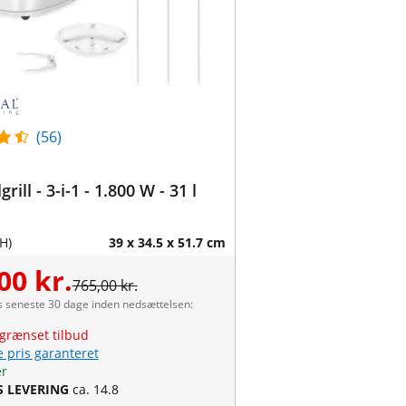
(56)
grill - 3-i-1 - 1.800 W - 31 l
H)
39 x 34.5 x 51.7 cm
00 kr.
765,00 kr.
s seneste 30 dage inden nedsættelsen:
grænset tilbud
e pris garanteret
er
S LEVERING
ca. 14.8