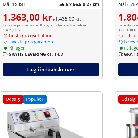
Mål (LxBxH)
56.5 x 56.5 x 27 cm
Mål (LxBx
1.363,00 kr.
1.80
1.435,00 kr.
Laveste pris seneste 30 dage inden nedsættelsen:
Laveste pri
1.435,00 kr.
1.899,00 kr
Tidsbegrænset tilbud
Tidsbe
Laveste pris garanteret
Lavest
På lager
På lag
GRATIS LEVERING
ca. 14.8
GRATI
Læg i indkøbskurven
Udsalg
Populær
Udsalg