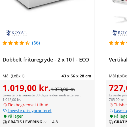
(66)
Dobbelt frituregryde - 2 x 10 l - ECO
Vertikal
Mål (LxBxH)
43 x 56 x 28 cm
Mål (LxBx
1.019,00 kr.
727,
1.073,00 kr.
Laveste pris seneste 30 dage inden nedsættelsen:
Laveste pri
1.042,00 kr.
765,00 kr.
Tidsbegrænset tilbud
Tidsbe
Laveste pris garanteret
Lavest
På lager
På lag
GRATIS LEVERING
ca. 14.8
GRATI