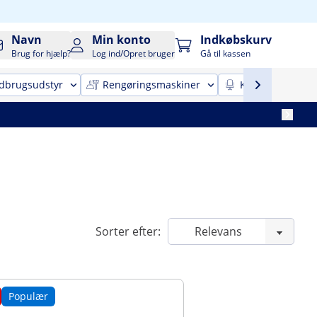
Navn
Min konto
Indkøbskurv
Brug for hjælp?
Log ind/Opret bruger
Gå til kassen
dbrugsudstyr
Rengøringsmaskiner
Kontor-indretni
Sorter efter:
Populær