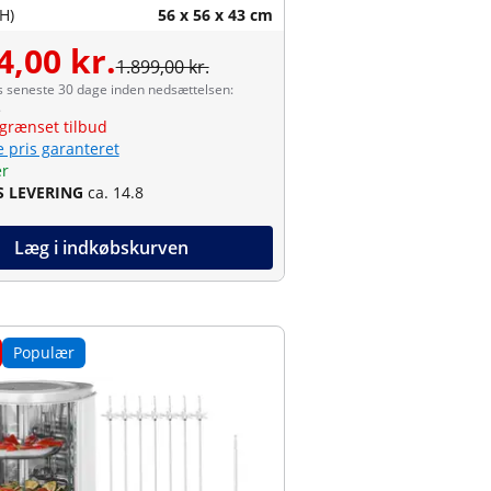
H)
56 x 56 x 43 cm
4,00 kr.
1.899,00 kr.
s seneste 30 dage inden nedsættelsen:
.
grænset tilbud
e pris garanteret
er
S LEVERING
ca. 14.8
Læg i indkøbskurven
Populær