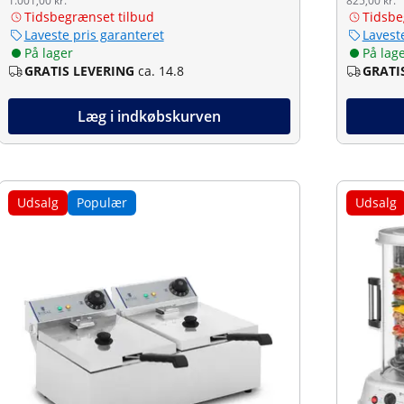
1.001,00 kr.
825,00 kr.
Tidsbegrænset tilbud
Tidsbe
Laveste pris garanteret
Lavest
På lager
På lag
GRATIS LEVERING
ca. 14.8
GRATI
Læg i indkøbskurven
Udsalg
Populær
Udsalg