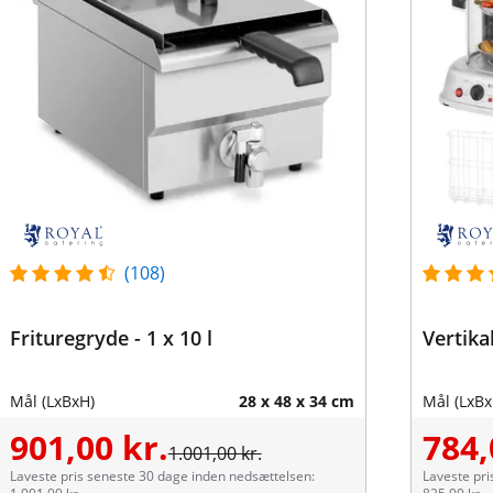
(108)
Frituregryde - 1 x 10 l
Vertikal
Mål (LxBxH)
28 x 48 x 34 cm
Mål (LxBx
901,00 kr.
784,
1.001,00 kr.
Laveste pris seneste 30 dage inden nedsættelsen:
Laveste pri