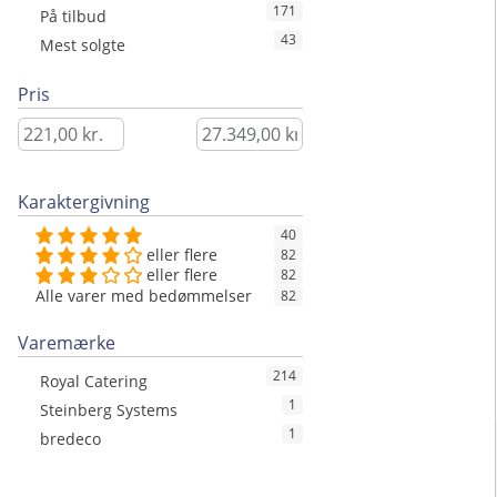
171
På tilbud
43
Mest solgte
Pris
Karaktergivning
40
eller flere
82
eller flere
82
Alle varer med bedømmelser
82
Varemærke
214
Royal Catering
1
Steinberg Systems
1
bredeco