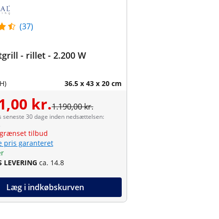
(37)
rill - rillet - 2.200 W
H)
36.5 x 43 x 20 cm
1,00 kr.
1.190,00 kr.
s seneste 30 dage inden nedsættelsen:
.
grænset tilbud
e pris garanteret
er
S LEVERING
ca. 14.8
Læg i indkøbskurven