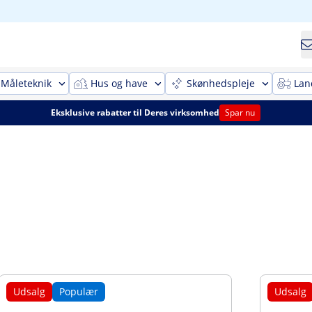
Måleteknik
Hus og have
Skønhedspleje
Lan
Eksklusive rabatter til Deres virksomhed
Spar nu
Udsalg
Populær
Udsalg