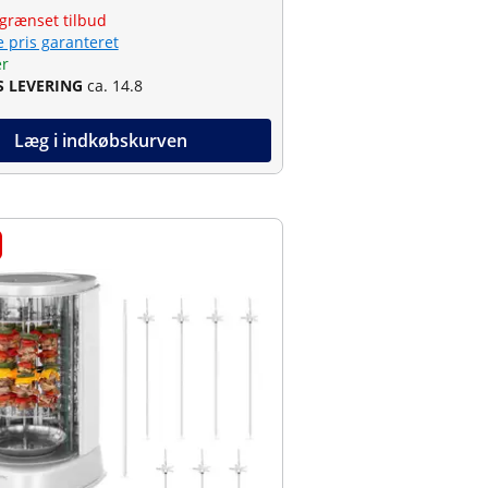
grænset tilbud
e pris garanteret
er
S LEVERING
ca. 14.8
Læg i indkøbskurven