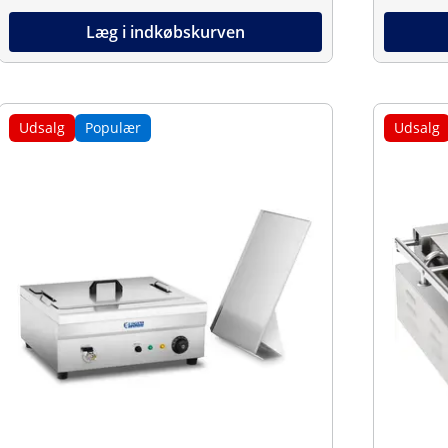
Læg i indkøbskurven
Udsalg
Populær
Udsalg