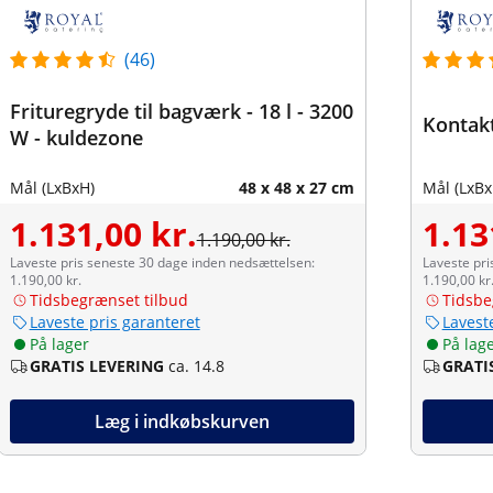
(46)
Frituregryde til bagværk - 18 l - 3200
Kontaktg
W - kuldezone
Mål (LxBxH)
48 x 48 x 27 cm
Mål (LxBx
1.131,00 kr.
1.13
1.190,00 kr.
Laveste pris seneste 30 dage inden nedsættelsen:
Laveste pri
1.190,00 kr.
1.190,00 kr
Tidsbegrænset tilbud
Tidsbe
Laveste pris garanteret
Lavest
På lager
På lag
GRATIS LEVERING
ca. 14.8
GRATI
Læg i indkøbskurven