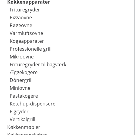
Køkkenapparater
Frituregryder
Pizzaovne
Røgeovne
Varmluftsovne
Kogeapparater
Professionelle grill
Mikroovne
Frituregryder til bagværk
Æggekogere
Dönergrill
Miniovne
Pastakogere
Ketchup-dispensere
Elgryder
Vertikalgrill
Køkkenmøbler