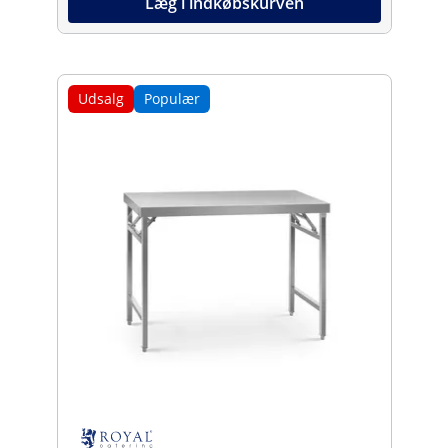
Læg i indkøbskurven
Udsalg
Populær