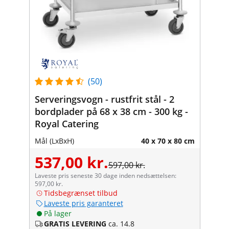
(50)
Serveringsvogn - rustfrit stål - 2
bordplader på 68 x 38 cm - 300 kg -
Royal Catering
Mål (LxBxH)
40 x 70 x 80 cm
537,00 kr.
597,00 kr.
Laveste pris seneste 30 dage inden nedsættelsen:
597,00 kr.
Tidsbegrænset tilbud
Laveste pris garanteret
På lager
GRATIS LEVERING
ca. 14.8