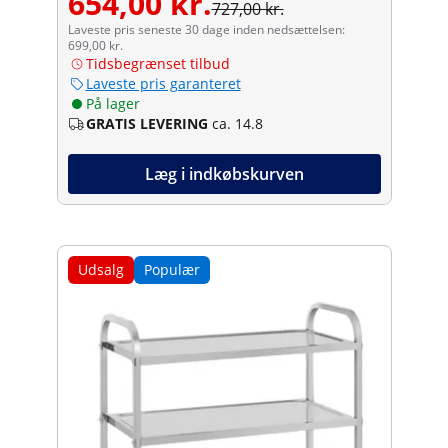
654,00 kr.
727,00 kr.
Laveste pris seneste 30 dage inden nedsættelsen:
699,00 kr.
Tidsbegrænset tilbud
Laveste pris garanteret
På lager
GRATIS LEVERING
ca. 14.8
Læg i indkøbskurven
Udsalg
Populær