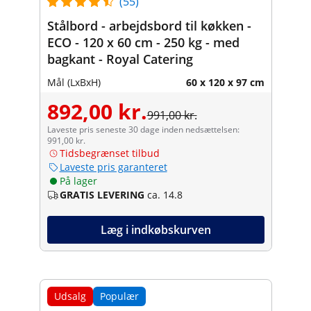
(55)
Stålbord - arbejdsbord til køkken -
ECO - 120 x 60 cm - 250 kg - med
bagkant - Royal Catering
Mål (LxBxH)
60 x 120 x 97 cm
892,00 kr.
991,00 kr.
Laveste pris seneste 30 dage inden nedsættelsen:
991,00 kr.
Tidsbegrænset tilbud
Laveste pris garanteret
På lager
GRATIS LEVERING
ca. 14.8
Læg i indkøbskurven
Udsalg
Populær