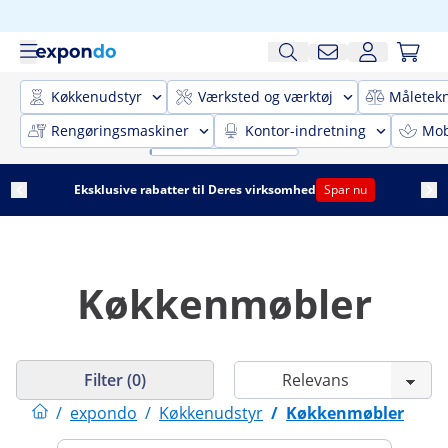
Køkkenudstyr
Værksted og værktøj
Måletekn
Rengøringsmaskiner
Kontor-indretning
Mobi
Eksklusive rabatter til Deres virksomhed
Spar nu
Køkkenmøbler
Filter (0)
/
expondo
/
Køkkenudstyr
/
Køkkenmøbler