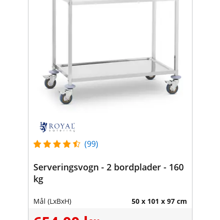
(99)
Serveringsvogn - 2 bordplader - 160
kg
Mål (LxBxH)
50 x 101 x 97 cm