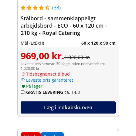
(33)
Stålbord - sammenklappeligt
arbejdsbord - ECO - 60 x 120 cm -
210 kg - Royal Catering
Mål (LxBxH)
60 x 120 x 90 cm
969,00 kr.
1.020,00 kr.
Laveste pris seneste 30 dage inden nedsættelsen:
1.020,00 kr.
Tidsbegrænset tilbud
Laveste pris garanteret
På lager
GRATIS LEVERING
ca. 14.8
Læg i indkøbskurven