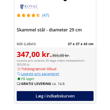
(47)
Skammel stål - diameter 29 cm
Mål (LxBxH)
37 x 37 x 43 cm
347,00 kr.
365,00 kr.
Laveste pris seneste 30 dage inden nedsættelsen:
365,00 kr.
Tidsbegrænset tilbud
Laveste pris garanteret
På lager
GRATIS LEVERING
ca. 14.8
Læg i indkøbskurven