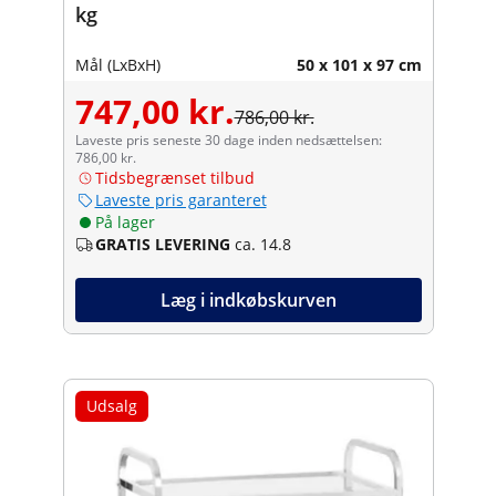
kg
Mål (LxBxH)
50 x 101 x 97 cm
747,00 kr.
786,00 kr.
Laveste pris seneste 30 dage inden nedsættelsen:
786,00 kr.
Tidsbegrænset tilbud
Laveste pris garanteret
På lager
GRATIS LEVERING
ca. 14.8
Læg i indkøbskurven
Udsalg