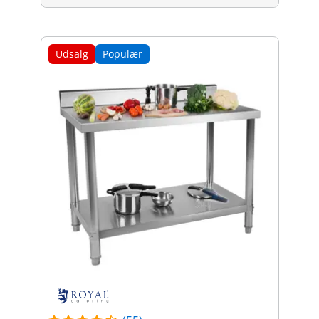
Udsalg
Populær