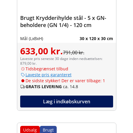
Brugt Krydderihylde stål - 5 x GN-
beholdere (GN 1/4) - 120 cm
Mål (LxBxH)
30 x 120 x 30 cm
633,00 kr.
791,00 kr.
Laveste pris seneste 30 dage inden nedsættelsen:
879,00 kr.
Tidsbegrænset tilbud
Laveste pris garanteret
De sidste stykker! Der er varer tilbage: 1
GRATIS LEVERING
ca. 14.8
Læg i indkøbskurven
Udsalg
Brugt