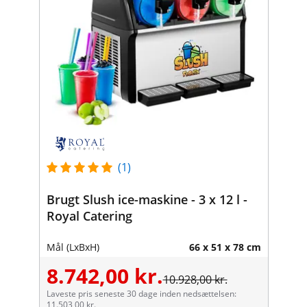
(1)
Brugt Slush ice-maskine - 3 x 12 l -
Royal Catering
Mål (LxBxH)
66 x 51 x 78 cm
8.742,00 kr.
10.928,00 kr.
Laveste pris seneste 30 dage inden nedsættelsen:
11.503,00 kr.