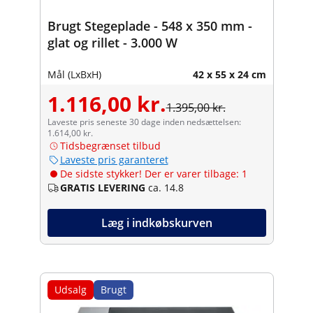
Brugt Stegeplade - 548 x 350 mm -
glat og rillet - 3.000 W
Mål (LxBxH)
42 x 55 x 24 cm
1.116,00 kr.
1.395,00 kr.
Laveste pris seneste 30 dage inden nedsættelsen:
1.614,00 kr.
Tidsbegrænset tilbud
Laveste pris garanteret
De sidste stykker! Der er varer tilbage: 1
GRATIS LEVERING
ca. 14.8
Læg i indkøbskurven
Udsalg
Brugt