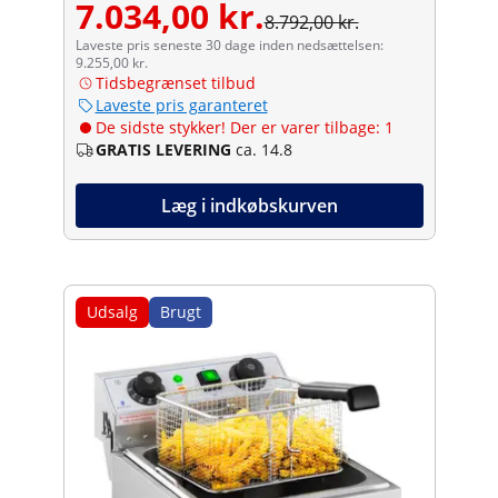
7.034,00 kr.
8.792,00 kr.
Laveste pris seneste 30 dage inden nedsættelsen:
9.255,00 kr.
Tidsbegrænset tilbud
Laveste pris garanteret
De sidste stykker! Der er varer tilbage: 1
GRATIS LEVERING
ca. 14.8
Læg i indkøbskurven
Udsalg
Brugt