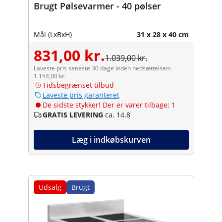
Brugt Pølsevarmer - 40 pølser
Mål (LxBxH)
31 x 28 x 40 cm
831,00 kr.
1.039,00 kr.
Laveste pris seneste 30 dage inden nedsættelsen:
1.154,00 kr.
Tidsbegrænset tilbud
Laveste pris garanteret
De sidste stykker! Der er varer tilbage: 1
GRATIS LEVERING
ca. 14.8
Læg i indkøbskurven
Udsalg
Brugt