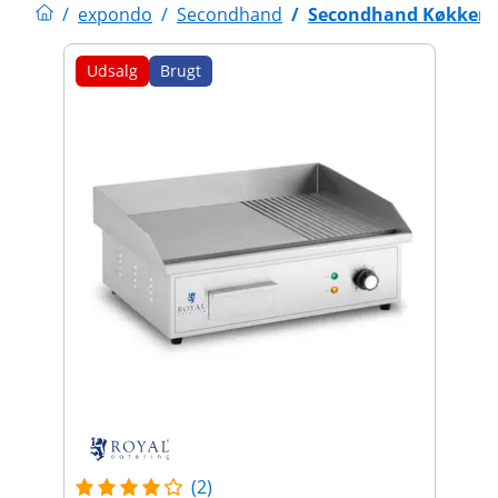
/
expondo
/
Secondhand
/
Secondhand Køkkenu
Udsalg
Brugt
(2)