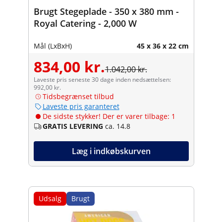
Brugt Stegeplade - 350 x 380 mm -
Royal Catering - 2,000 W
Mål (LxBxH)
45 x 36 x 22 cm
834,00 kr.
1.042,00 kr.
Laveste pris seneste 30 dage inden nedsættelsen:
992,00 kr.
Tidsbegrænset tilbud
Laveste pris garanteret
De sidste stykker! Der er varer tilbage: 1
GRATIS LEVERING
ca. 14.8
Læg i indkøbskurven
Udsalg
Brugt