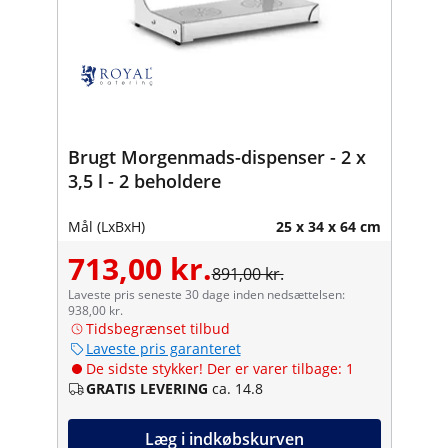
Brugt Morgenmads-dispenser - 2 x
3,5 l - 2 beholdere
Mål (LxBxH)
25 x 34 x 64 cm
713,00 kr.
891,00 kr.
Laveste pris seneste 30 dage inden nedsættelsen:
938,00 kr.
Tidsbegrænset tilbud
Laveste pris garanteret
De sidste stykker! Der er varer tilbage: 1
GRATIS LEVERING
ca. 14.8
Læg i indkøbskurven