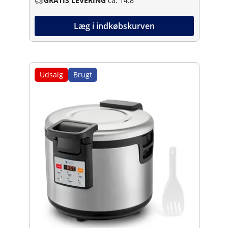
GRATIS LEVERING
ca. 14.8
Læg i indkøbskurven
Udsalg
Brugt