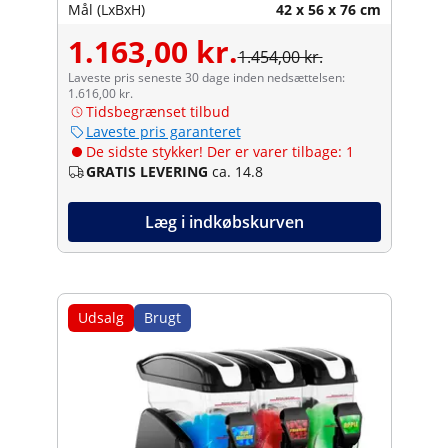
Mål (LxBxH)
42 x 56 x 76 cm
1.163,00 kr.
1.454,00 kr.
Laveste pris seneste 30 dage inden nedsættelsen:
1.616,00 kr.
Tidsbegrænset tilbud
Laveste pris garanteret
De sidste stykker! Der er varer tilbage: 1
GRATIS LEVERING
ca. 14.8
Læg i indkøbskurven
Udsalg
Brugt