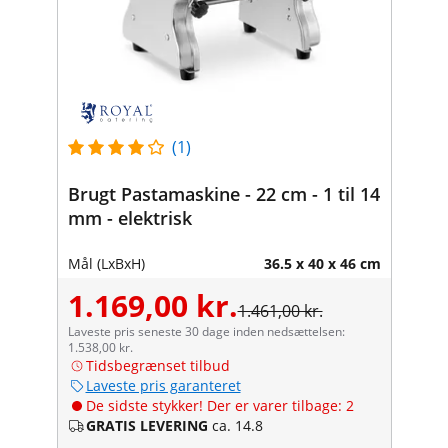
(1)
Brugt Pastamaskine - 22 cm - 1 til 14
mm - elektrisk
Mål (LxBxH)
36.5 x 40 x 46 cm
1.169,00 kr.
1.461,00 kr.
Laveste pris seneste 30 dage inden nedsættelsen:
1.538,00 kr.
Tidsbegrænset tilbud
Laveste pris garanteret
De sidste stykker! Der er varer tilbage: 2
GRATIS LEVERING
ca. 14.8