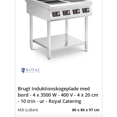
Brugt Induktionskogeplade med
bord - 4 x 3500 W - 400 V - 4 x 20 cm
- 10 trin - ur - Royal Catering
Mål (LxBxH)
80 x 80 x 97 cm