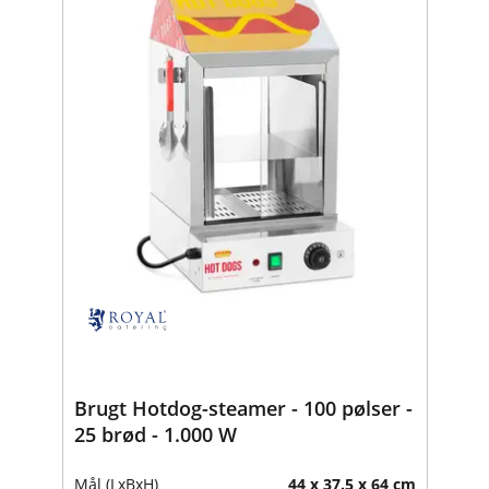
Brugt Hotdog-steamer - 100 pølser -
25 brød - 1.000 W
Mål (LxBxH)
44 x 37.5 x 64 cm