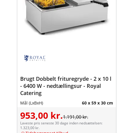
Brugt Dobbelt frituregryde - 2 x 10 l
- 6400 W - nedtællingsur - Royal
Catering
Mål (LxBxH)
60 x 59 x 30 cm
953,00 kr.
1.191,00 kr.
Laveste pris seneste 30 dage inden nedsættelsen:
1.323,00 kr.