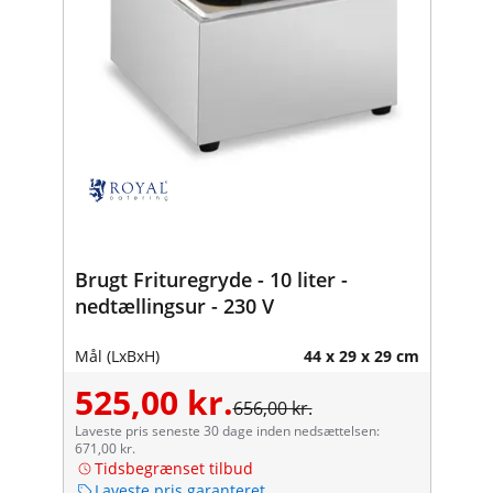
Brugt Frituregryde - 10 liter -
nedtællingsur - 230 V
Mål (LxBxH)
44 x 29 x 29 cm
525,00 kr.
656,00 kr.
Laveste pris seneste 30 dage inden nedsættelsen:
671,00 kr.
Tidsbegrænset tilbud
Laveste pris garanteret