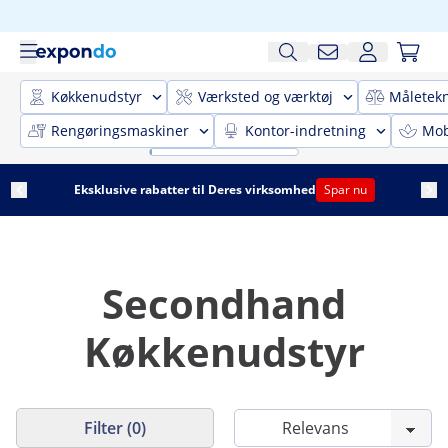
Køkkenudstyr
Værksted og værktøj
Måletekn
Rengøringsmaskiner
Kontor-indretning
Mobi
Eksklusive rabatter til Deres virksomhed
Spar nu
Secondhand
Køkkenudstyr
Filter (0)