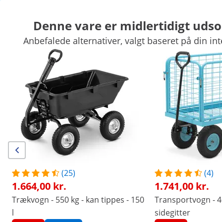
Denne vare er midlertidigt udso
Anbefalede alternativer, valgt baseret på din int
Haveudstyr
Haveredskaber
Pooltilbehør
Havedekoration
Haveskure og drivhuse
Havemøbler
Luftbehandling
Eksklusive rabatter til Deres virksomhed
Spar nu
Kunder som kiggede på denne vare, interesserede sig også for
Trækvogn - 550 kg - kan
Strøvogn - 15 l - strøradius
tippes - 150 l
til 3 m
1.664,00 kr.
477,00 kr.
(25)
(4)
1.664,00 kr.
1.741,00 kr.
/
expondo
/
Hus og have
/
Haveredskaber
/
Strø
Trækvogn - 550 kg - kan tippes - 150
Transportvogn - 40
(1) anmeldelse
l
sidegitter