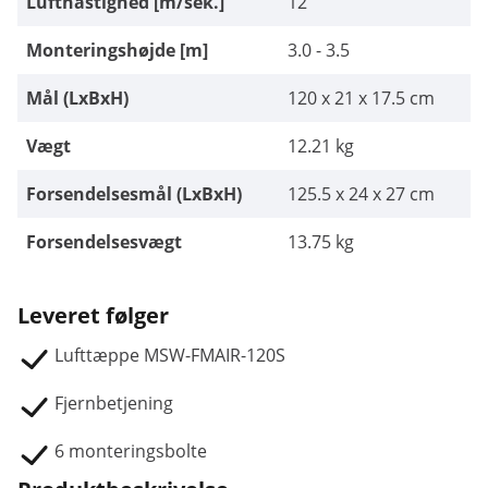
Lufthastighed [m/sek.]
12
Monteringshøjde [m]
3.0 - 3.5
Mål (LxBxH)
120 x 21 x 17.5 cm
Vægt
12.21 kg
Forsendelsesmål (LxBxH)
125.5 x 24 x 27 cm
Forsendelsesvægt
13.75 kg
Leveret følger
Lufttæppe MSW-FMAIR-120S
Fjernbetjening
6 monteringsbolte