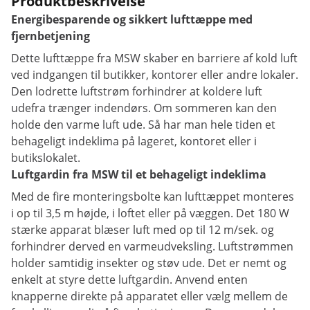
Produktbeskrivelse
Energibesparende og sikkert lufttæppe med
fjernbetjening
Dette lufttæppe fra MSW skaber en barriere af kold luft
ved indgangen til butikker, kontorer eller andre lokaler.
Den lodrette luftstrøm forhindrer at koldere luft
udefra trænger indendørs. Om sommeren kan den
holde den varme luft ude. Så har man hele tiden et
behageligt indeklima på lageret, kontoret eller i
butikslokalet.
Luftgardin fra MSW til et behageligt indeklima
Med de fire monteringsbolte kan lufttæppet monteres
i op til 3,5 m højde, i loftet eller på væggen. Det 180 W
stærke apparat blæser luft med op til 12 m/sek. og
forhindrer derved en varmeudveksling. Luftstrømmen
holder samtidig insekter og støv ude. Det er nemt og
enkelt at styre dette luftgardin. Anvend enten
knapperne direkte på apparatet eller vælg mellem de