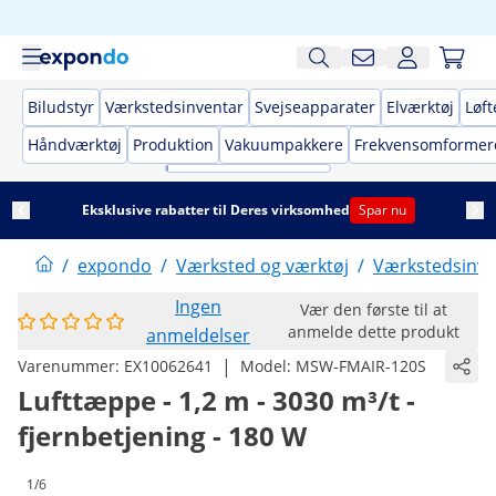
Biludstyr
Værkstedsinventar
Svejseapparater
Elværktøj
Løft
Håndværktøj
Produktion
Vakuumpakkere
Frekvensomformer
Eksklusive rabatter til Deres virksomhed
Spar nu
/
expondo
/
Værksted og værktøj
/
Værkstedsinve
Ingen
Vær den første til at
anmelde dette produkt
anmeldelser
|
Varenummer:
EX10062641
Model:
MSW-FMAIR-120S
Lufttæppe - 1,2 m - 3030 m³/t -
fjernbetjening - 180 W
1/6