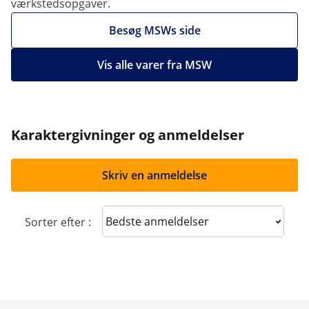
værkstedsopgaver.
Besøg MSWs side
Vis alle varer fra MSW
Karaktergivninger og anmeldelser
Skriv en anmeldelse
Sort reviews
Sorter efter :