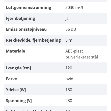
Luftgennemstrømning
3030 m³/h
Fjernbetjening
Ja
Emissionsstøjniveau
56 dB
Rækkevidde, fjernbetjening
8 m
Materiale
ABS-plast
pulverlakeret stål
Længde [cm]
120
Farve
hvid
Ydelse [W]
180
Spænding [V]
230