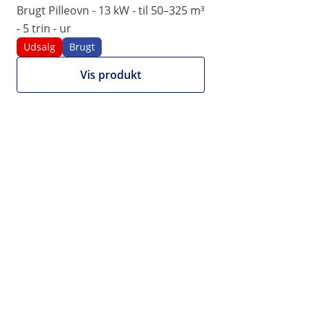
Brugt Pilleovn - 13 kW - til 50–325 m³
- 5 trin - ur
Udsalg
Brugt
Vis produkt
Udsalg
Se produktkort
9.664,00 kr.
10.173,00 kr.
Tidsbegrænset tilbud