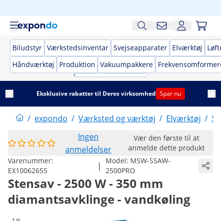
Biludstyr
Værkstedsinventar
Svejseapparater
Elværktøj
Løft
Håndværktøj
Produktion
Vakuumpakkere
Frekvensomformer
Eksklusive rabatter til Deres virksomhed
Spar nu
/
expondo
/
Værksted og værktøj
/
Elværktøj
/
Sa
Ingen
Vær den første til at
anmelde dette produkt
anmeldelser
Varenummer:
Model:
MSW-SSAW-
|
EX10062655
2500PRO
Stensav - 2500 W - 350 mm
diamantsavklinge - vandkøling
1/6