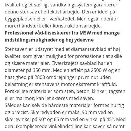
kvalitet og et særligt vandkølingssystem garanterer
denne stensav et effektivt arbejde. Den er ideel på
byggepladsen eller i værkstedet. Men også indenfor
murerhåndværk eller konstruktionsarbejde.
Professionel våd-fliseskærer fra MSW med mange
indstillingsmuligheder og høj ydeevne
Stensaven er udstyret med et diamantsavblad af høj
kvalitet, som giver mulighed for professionelt at skille
og skære materialer. Elværktøjets savblad har en
diameter på 350 mm. Med en effekt på 2500 W og en
hastighed på 2800 omdrejninger pr. minut uden
belastning er stensavens motor ekstremt kraftfuld.
Forskellige materialer som sten, beton, klinker, tagsten
eller marmor, kan let skæres med saven.
Således kan selv de hårdeste materialer formes hurtig
og præcist. Skæredybden er maks. 90 mm ved en
skærevinkel på 90° og 65 mm ved en vinkel på 45°. Med
den ukomplicerede vinkelindstilling kan saven så nemt