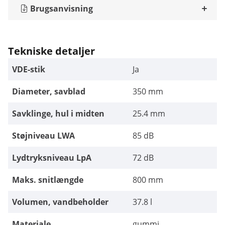
Brugsanvisning
Tekniske detaljer
VDE-stik
Ja
Diameter, savblad
350 mm
Savklinge, hul i midten
25.4 mm
Støjniveau LWA
85 dB
Lydtryksniveau LpA
72 dB
Maks. snitlængde
800 mm
Volumen, vandbeholder
37.8 l
Materiale
gummi