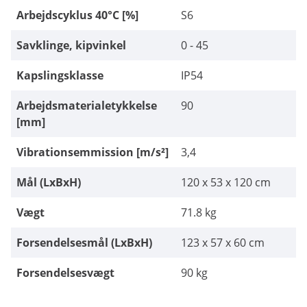
Arbejdscyklus 40°C [%]
S6
Savklinge, kipvinkel
0 - 45
Kapslingsklasse
IP54
Arbejdsmaterialetykkelse
90
[mm]
Vibrationsemmission [m/s²]
3,4
Mål (LxBxH)
120 x 53 x 120 cm
Vægt
71.8 kg
Forsendelsesmål (LxBxH)
123 x 57 x 60 cm
Forsendelsesvægt
90 kg