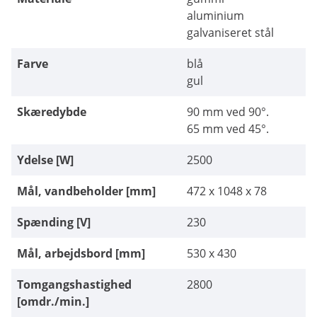
aluminium
galvaniseret stål
Farve
blå
gul
Skæredybde
90 mm ved 90°.
65 mm ved 45°.
Ydelse [W]
2500
Mål, vandbeholder [mm]
472 x 1048 x 78
Spænding [V]
230
Mål, arbejdsbord [mm]
530 x 430
Tomgangshastighed
2800
[omdr./min.]