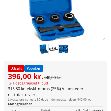
Udsalg
Populær
396,00 kr.
440,00 kr.
Tidsbegrænset tilbud
316,80 kr. ekskl. moms (25%)
Vi udsteder
nettofakturaer.
Laveste pris seneste 30 dage inden nedsættelsen: 440,00 kr.
Mængderabat
stk.
Rabat
pr. stk. (inkl. moms)