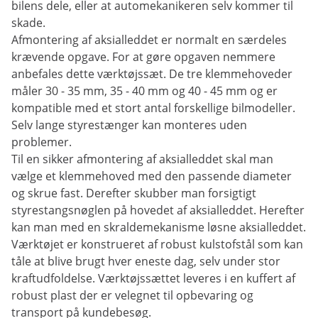
bilens dele, eller at automekanikeren selv kommer til
skade.
Afmontering af aksialleddet er normalt en særdeles
krævende opgave. For at gøre opgaven nemmere
anbefales dette værktøjssæt. De tre klemmehoveder
måler 30 - 35 mm, 35 - 40 mm og 40 - 45 mm og er
kompatible med et stort antal forskellige bilmodeller.
Selv lange styrestænger kan monteres uden
problemer.
Til en sikker afmontering af aksialleddet skal man
vælge et klemmehoved med den passende diameter
og skrue fast. Derefter skubber man forsigtigt
styrestangsnøglen på hovedet af aksialleddet. Herefter
kan man med en skraldemekanisme løsne aksialleddet.
Værktøjet er konstrueret af robust kulstofstål som kan
tåle at blive brugt hver eneste dag, selv under stor
kraftudfoldelse. Værktøjssættet leveres i en kuffert af
robust plast der er velegnet til opbevaring og
transport på kundebesøg.