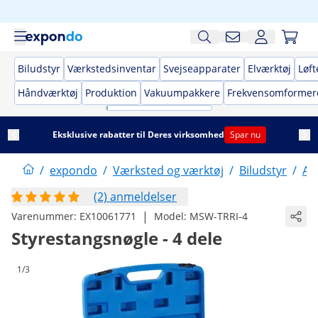
Biludstyr
Værkstedsinventar
Svejseapparater
Elværktøj
Løft
Håndværktøj
Produktion
Vakuumpakkere
Frekvensomformer
Eksklusive rabatter til Deres virksomhed
Spar nu
/
expondo
/
Værksted og værktøj
/
Biludstyr
/
Au
(2) anmeldelser
|
Varenummer:
EX10061771
Model:
MSW-TRRI-4
Styrestangsnøgle - 4 dele
1/3