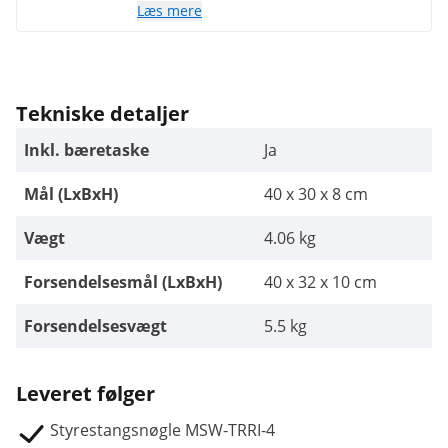
færdigheder og velplacerede priser. Jeg
Læs mere
ville bestille uden tøven.
Tekniske detaljer
Inkl. bæretaske
Ja
Mål (LxBxH)
40 x 30 x 8 cm
Vægt
4.06 kg
Forsendelsesmål (LxBxH)
40 x 32 x 10 cm
Forsendelsesvægt
5.5 kg
Leveret følger
Styrestangsnøgle MSW-TRRI-4