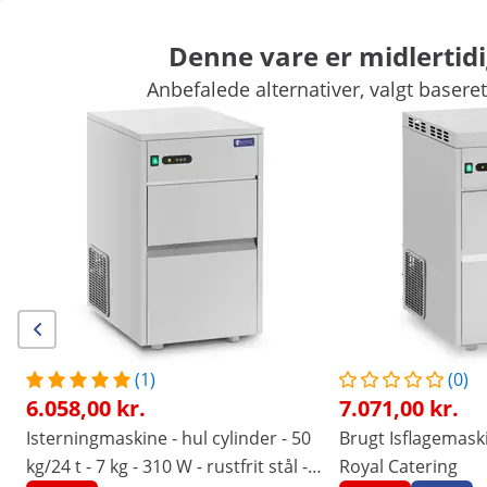
Denne vare er midlertidi
Anbefalede alternativer, valgt baseret
Kræmmermarked
Køkkenapparater
Køkkenmøbler
Køkkenre
Køl og frys
Barudstyr
Slagteriudstyr
Industriopvaskere
Eksklusive rabatter til Deres virksomhed
Spar nu
/
expondo
/
Køkkenudstyr
/
Kræmmermarked
/
(9) anmeldelser
|
Varenummer:
EX10011818
Model:
RC-CICM28
Isterningmaskine - 2,9 l
(1)
(0)
6.058,00 kr.
7.071,00 kr.
1/6
Isterningmaskine - hul cylinder - 50
Brugt Isflagemaskin
kg/24 t - 7 kg - 310 W - rustfrit stål -
Royal Catering