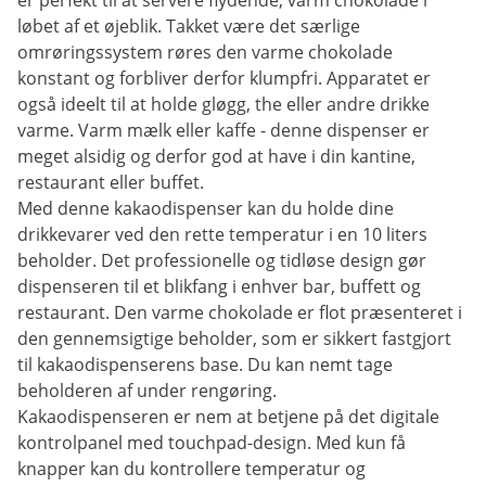
er perfekt til at servere flydende, varm chokolade i
løbet af et øjeblik. Takket være det særlige
omrøringssystem røres den varme chokolade
konstant og forbliver derfor klumpfri. Apparatet er
også ideelt til at holde gløgg, the eller andre drikke
varme. Varm mælk eller kaffe - denne dispenser er
meget alsidig og derfor god at have i din kantine,
restaurant eller buffet.
Med denne kakaodispenser kan du holde dine
drikkevarer ved den rette temperatur i en 10 liters
beholder. Det professionelle og tidløse design gør
dispenseren til et blikfang i enhver bar, buffett og
restaurant. Den varme chokolade er flot præsenteret i
den gennemsigtige beholder, som er sikkert fastgjort
til kakaodispenserens base. Du kan nemt tage
beholderen af under rengøring.
Kakaodispenseren er nem at betjene på det digitale
kontrolpanel med touchpad-design. Med kun få
knapper kan du kontrollere temperatur og