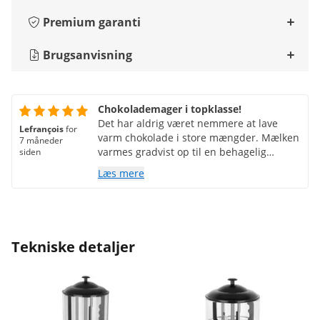
Premium garanti
Brugsanvisning
Chokolademager i topklasse!
Det har aldrig været nemmere at lave
Lefrançois
for
varm chokolade i store mængder. Mælken
7 måneder
varmes gradvist op til en behagelig
siden
temperatur, som kunderne kan drikke.
Læs mere
Mælken klistrer ikke, og rengøringen er
hurtig og nem. Jeg kan varmt anbefale
det!
Tekniske detaljer