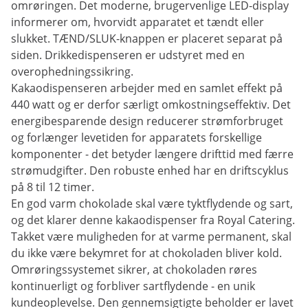
omrøringen. Det moderne, brugervenlige LED-display
informerer om, hvorvidt apparatet et tændt eller
slukket. TÆND/SLUK-knappen er placeret separat på
siden. Drikkedispenseren er udstyret med en
overophedningssikring.
Kakaodispenseren arbejder med en samlet effekt på
440 watt og er derfor særligt omkostningseffektiv. Det
energibesparende design reducerer strømforbruget
og forlænger levetiden for apparatets forskellige
komponenter - det betyder længere drifttid med færre
strømudgifter. Den robuste enhed har en driftscyklus
på 8 til 12 timer.
En god varm chokolade skal være tyktflydende og sart,
og det klarer denne kakaodispenser fra Royal Catering.
Takket være muligheden for at varme permanent, skal
du ikke være bekymret for at chokoladen bliver kold.
Omrøringssystemet sikrer, at chokoladen røres
kontinuerligt og forbliver sartflydende - en unik
kundeoplevelse. Den gennemsigtigte beholder er lavet