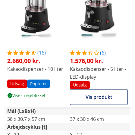
(16)
(6)
2.660,00 kr.
1.576,00 kr.
Kakaodispenser - 10 liter
Kakaodispenser - 5 liter -
LED-display
Udsalg
Populær
Udsalg
Vises i øjeblikket
Vis produkt
Mål (LxBxH)
38 x 30.7 x 57 cm
37 x 30 x 46 cm
Arbejdscyklus [t]
8 - 12
8 - 12