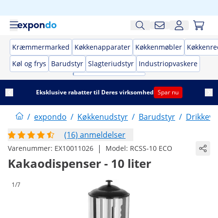
Kræmmermarked
Køkkenapparater
Køkkenmøbler
Køkkenre
Køl og frys
Barudstyr
Slagteriudstyr
Industriopvaskere
Eksklusive rabatter til Deres virksomhed
Spar nu
/
expondo
/
Køkkenudstyr
/
Barudstyr
/
Drikkev
(16) anmeldelser
|
Varenummer:
EX10011026
Model:
RCSS-10 ECO
Kakaodispenser - 10 liter
1/7