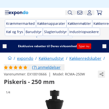
Kræmmermarked
Køkkenapparater
Køkkenmøbler
Køkkenre
Køl og frys
Barudstyr
Slagteriudstyr
Industriopvaskere
Eksklusive rabatter til Deres virksomhed
Spar nu
/
expondo
/
Køkkenudstyr
/
Køkkenredskaber
/
B
(7) anmeldelser
|
Varenummer:
EX10010666
Model:
RCMA-250W
Piskeris - 250 mm
1/4