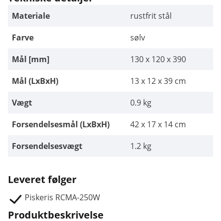
Materiale
rustfrit stål
Farve
sølv
Mål [mm]
130 x 120 x 390
Mål (LxBxH)
13 x 12 x 39 cm
Vægt
0.9 kg
Forsendelsesmål (LxBxH)
42 x 17 x 14 cm
Forsendelsesvægt
1.2 kg
Leveret følger
Piskeris RCMA-250W
Produktbeskrivelse