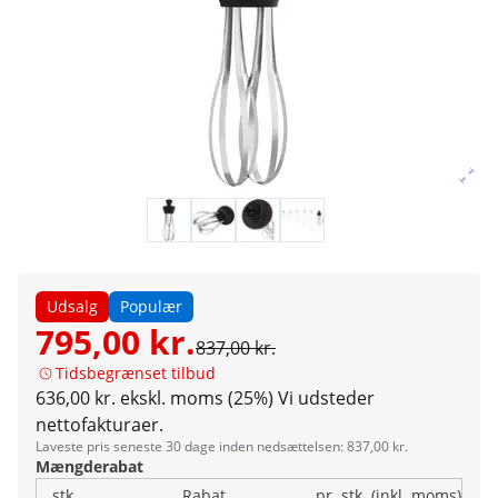
Udsalg
Populær
795,00 kr.
837,00 kr.
Tidsbegrænset tilbud
636,00 kr. ekskl. moms (25%)
Vi udsteder
nettofakturaer.
Laveste pris seneste 30 dage inden nedsættelsen: 837,00 kr.
Mængderabat
stk.
Rabat
pr. stk. (inkl. moms)