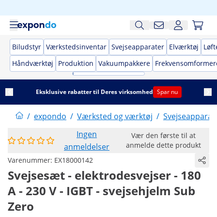
Biludstyr
Værkstedsinventar
Svejseapparater
Elværktøj
Løft
Håndværktøj
Produktion
Vakuumpakkere
Frekvensomformer
Eksklusive rabatter til Deres virksomhed
Spar nu
/
expondo
/
Værksted og værktøj
/
Svejseapparat
Ingen
Vær den første til at
anmelde dette produkt
anmeldelser
Varenummer:
EX18000142
Svejsesæt - elektrodesvejser - 180
A - 230 V - IGBT - svejsehjelm Sub
Zero