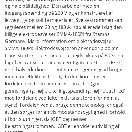
og høje pålidelighed. Den arbejder med en
indgangsspænding på 230 V og er konstrueret af
letvægtige og solide materialer. Svejsestrømmen kan
reguleres mellem 20 og 180 A. Køb allerede i dag den
billige elektrodesvejser SMMA-180PI fra Stamos
Germany. Mere information om elektrodesvejser
SMMA-180PI: Elektrodesvejseren anvender bipolær
transistorteknologi med en arbejdscyklus på 80 %. En
bipolær transistor med isoleret gate-elektrode (IGBT)
er et halvlederkomponent som i stigende grad bruges
inden for effektelektronik, da den kombinerer
fordelene ved den bipolære transistor (god
gennemgang, høj blokeringsspænding, høj robusthed)
med fordelene ved felteffekttransistoren (er nem at
styre). Fordelen ved at bruge denne teknologi er også,
at den sørger for en vis modstandsdygtighed i forhold
til kortslutninger, da IGBT begrænser
belastningsstrømmen. IGBT er en videreudvikling af