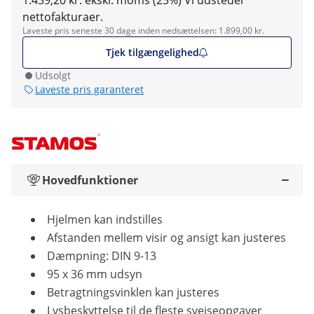
1.439,20 kr. ekskl. moms (25%)
Vi udsteder
nettofakturaer.
Laveste pris seneste 30 dage inden nedsættelsen: 1.899,00 kr.
Tjek tilgængelighed
Udsolgt
Laveste pris garanteret
Hovedfunktioner
Hjelmen kan indstilles
Afstanden mellem visir og ansigt kan justeres
Dæmpning: DIN 9-13
95 x 36 mm udsyn
Betragtningsvinklen kan justeres
Lysbeskyttelse til de fleste svejseopgaver