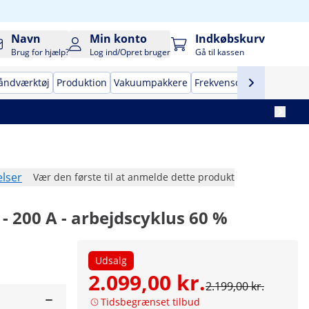
Navn
Min konto
Indkøbskurv
Brug for hjælp?
Log ind/Opret bruger
Gå til kassen
åndværktøj
Produktion
Vakuumpakkere
Frekvensomformere
Tr
lser
Vær den første til at anmelde dette produkt
c - 200 A - arbejdscyklus 60 %
Udsalg
2.099,00 kr.
2.199,00 kr.
Tidsbegrænset tilbud