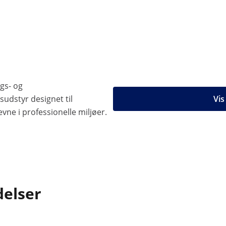
gs- og
udstyr designet til
Vis
ne i professionelle miljøer.
delser