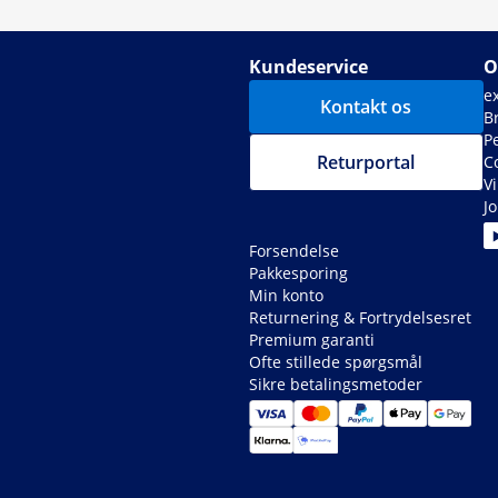
Kundeservice
O
e
Kontakt os
B
P
Returportal
C
V
J
Forsendelse
Pakkesporing
Min konto
Returnering & Fortrydelsesret
Premium garanti
Ofte stillede spørgsmål
Sikre betalingsmetoder