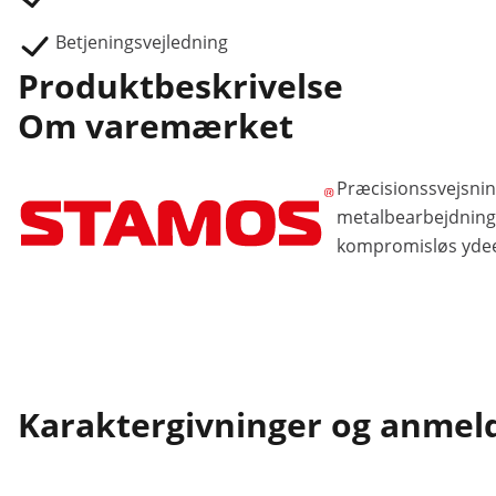
Betjeningsvejledning
Produktbeskrivelse
Om varemærket
Præcisionssvejsnin
metalbearbejdnings
kompromisløs ydeev
Karaktergivninger og anmel