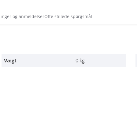
ninger og anmeldelser
Ofte stillede spørgsmål
Vægt
0 kg