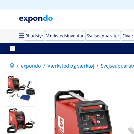
Biludstyr
Værkstedsinventar
Svejseapparater
Elvær
/
expondo
/
Værksted og værktøj
/
Svejseapparat