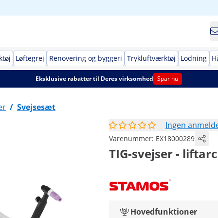
ktøj
Løftegrej
Renovering og byggeri
Trykluftværktøj
Lodning
H
Eksklusive rabatter til Deres virksomhed
Spar nu
er
/
Svejsesæt
Ingen anmelde
Varenummer:
EX18000289
TIG-svejser - liftar
Hovedfunktioner