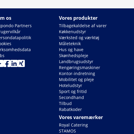
m os
Vores produkter
xpondo Partners
Tilbagekaldelse af varer
rugervilkår
Køkkenudstyr
ersondatapolitik
Værksted og værktøj
ookies
Måleteknik
irksomhedsdata
Hus og have
obs
Skønhedspleje
Landbrugsudstyr
Rengøringsmaskiner
Kontor-indretning
Mobilitet og pleje
Hoteludstyr
Sport og fritid
Secondhand
Tilbud
Rabatkoder
Vores varemærker
Royal Catering
STAMOS