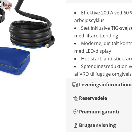
Effektive 200 A ved 60 
arbejdscyklus
Sæt inklusive TIG-sve
med liftarc-tænding
Moderne, digitalt kont
med LED-display
Hot-start, anti-stick, ar
Spændingsreduktion v
af VRD til fugtige omgivel
Leveringsinformation
Reservedele
Premium garanti
Brugsanvisning