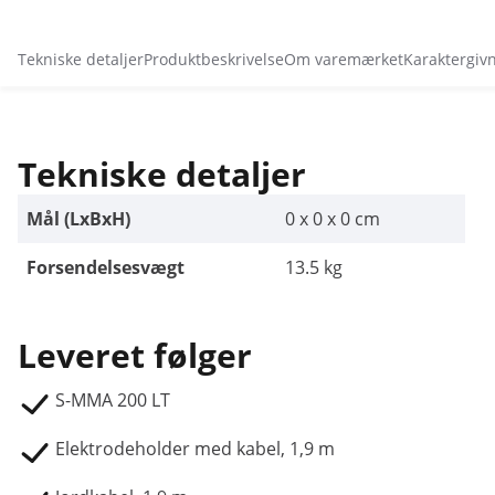
Tekniske detaljer
Produktbeskrivelse
Om varemærket
Karaktergiv
Tekniske detaljer
Mål (LxBxH)
0 x 0 x 0 cm
Forsendelsesvægt
13.5 kg
Leveret følger
S-MMA 200 LT
Elektrodeholder med kabel, 1,9 m