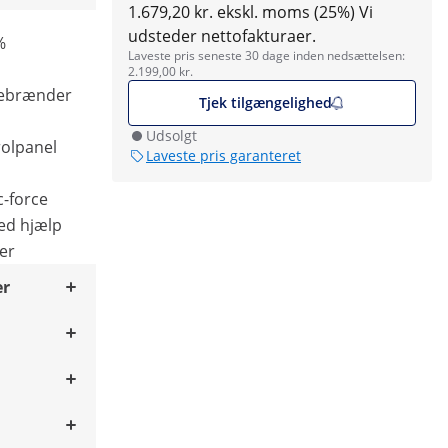
1.679,20 kr. ekskl. moms (25%)
Vi
udsteder nettofakturaer.
%
Laveste pris seneste 30 dage inden nedsættelsen:
2.199,00 kr.
jsebrænder
Tjek tilgængelighed
Udsolgt
rolpanel
Laveste pris garanteret
c-force
ed hjælp
ser
er