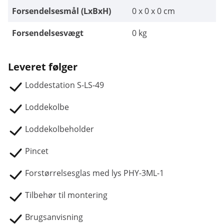
Forsendelsesmål (LxBxH)
0 x 0 x 0 cm
Forsendelsesvægt
0 kg
Leveret følger
Loddestation S-LS-49
Loddekolbe
Loddekolbeholder
Pincet
Forstørrelsesglas med lys PHY-3ML-1
Tilbehør til montering
Brugsanvisning