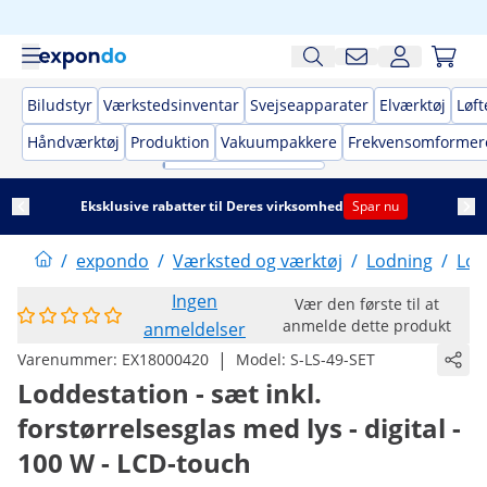
Biludstyr
Værkstedsinventar
Svejseapparater
Elværktøj
Løft
Håndværktøj
Produktion
Vakuumpakkere
Frekvensomformer
Eksklusive rabatter til Deres virksomhed
Spar nu
/
expondo
/
Værksted og værktøj
/
Lodning
/
Lod
Ingen
Vær den første til at
anmelde dette produkt
anmeldelser
|
Varenummer:
EX18000420
Model:
S-LS-49-SET
Loddestation - sæt inkl.
forstørrelsesglas med lys - digital -
100 W - LCD-touch