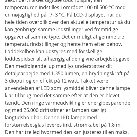
sekunder. På det digitale touchdisplay kan
temperaturen indstilles i området 100 til 500 °C med
en nøjagtighed på +/- 3 °C. På LCD-displayet har du
hele tiden overblik over den aktuelle temperatur så du
kan genbruge samme indstillinger ved fremtidige
opgaver af samme type. Det er muligt at gemme tre
temperaturindstillinger og hente frem efter behov.
Loddekolben kan udstyres med forskellige
loddespidser alt afhængig af den givne arbejdsopgave.
Den medfølgende lup med lys understøtter dit
detaljearbejde med 1.350 lumen, en brydningskraft på
3 dioptri og en effekt på 12 watt. Takket være
anvendelsen af LED som lysmiddel bliver denne lampe
klar til brug med det samme efter at den er blevet
tændt. Den ringe varmeudvikling er energibesparende
og med 25.000 driftstimer er lampen særligt
langtidsholdbar. Denne LED-lampe med
forstørrelsesglas leveres inkl. strømkabel på 1,8 m.
Den har tre led hvormed den kan justeres til en maks.