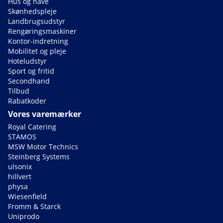
Hus og have
Skønhedspleje
Landbrugsudstyr
Rengøringsmaskiner
Kontor-indretning
Mobilitet og pleje
Hoteludstyr
Sport og fritid
Secondhand
Tilbud
Rabatkoder
Vores varemærker
Royal Catering
STAMOS
MSW Motor Technics
Steinberg Systems
ulsonix
hillvert
physa
Wiesenfield
Fromm & Starck
Uniprodo