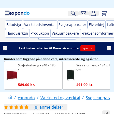
Biludstyr
Værkstedsinventar
Svejseapparater
Elværktøj
Løft
Håndværktøj
Produktion
Vakuumpakkere
Frekvensomformer
Eksklusive rabatter til Deres virksomhed
Spar nu
Kunder som kiggede på denne vare, interesserede sig også for
Svejseforhæng - 240 x 180
Svejseforhæng - 174 x 174
cm
cm
589,00 kr.
491,00 kr.
/
expondo
/
Værksted og værktøj
/
Svejseapparat
(8) anmeldelser