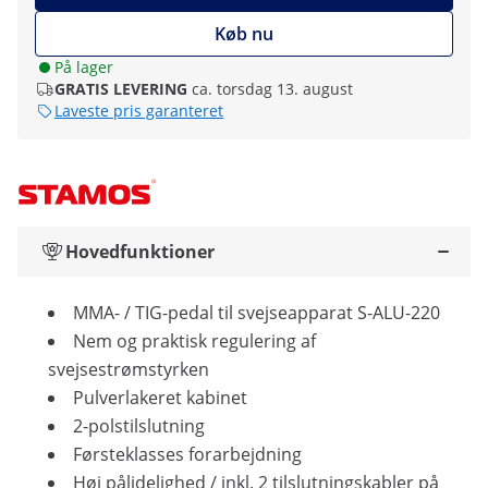
Køb nu
På lager
GRATIS LEVERING
ca. torsdag 13. august
Laveste pris garanteret
Hovedfunktioner
MMA- / TIG-pedal til svejseapparat S-ALU-220
Nem og praktisk regulering af
svejsestrømstyrken
Pulverlakeret kabinet
2-polstilslutning
Førsteklasses forarbejdning
Høj pålidelighed / inkl. 2 tilslutningskabler på