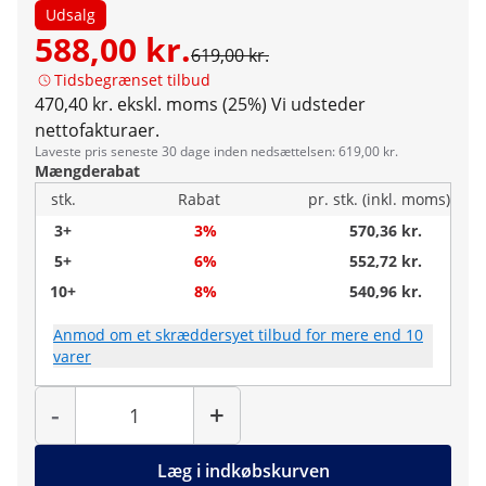
Udsalg
588,00 kr.
619,00 kr.
Tidsbegrænset tilbud
470,40 kr. ekskl. moms (25%)
Vi udsteder
nettofakturaer.
Laveste pris seneste 30 dage inden nedsættelsen: 619,00 kr.
Mængderabat
stk.
Rabat
pr. stk. (inkl. moms)
3+
3%
570,36 kr.
5+
6%
552,72 kr.
10+
8%
540,96 kr.
Anmod om et skræddersyet tilbud for mere end 10
varer
Antal
-
+
Læg i indkøbskurven