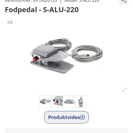
|
Varenummer:
EX10020123
Model:
S-ALU 220
Fodpedal - S-ALU-220
1/5
Produktvideo