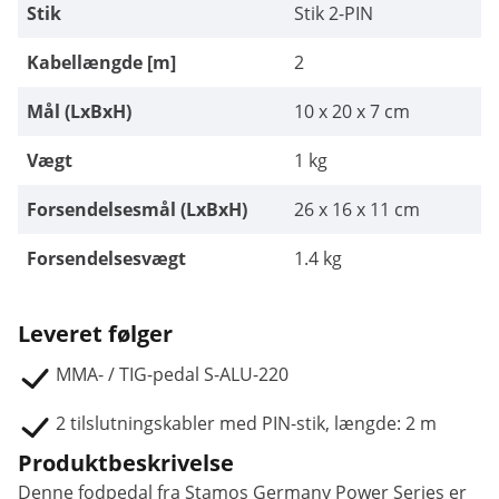
Stik
Stik 2-PIN
Kabellængde [m]
2
Mål (LxBxH)
10 x 20 x 7 cm
Vægt
1 kg
Forsendelsesmål (LxBxH)
26 x 16 x 11 cm
Forsendelsesvægt
1.4 kg
Leveret følger
MMA- / TIG-pedal S-ALU-220
2 tilslutningskabler med PIN-stik, længde: 2 m
Produktbeskrivelse
Denne fodpedal fra Stamos Germany Power Series er