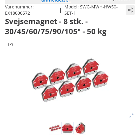
Varenummer:
Model:
SWG-MWH-HW50-
|
EX18000572
SET-1
Svejsemagnet - 8 stk. -
30/45/60/75/90/105° - 50 kg
1/3