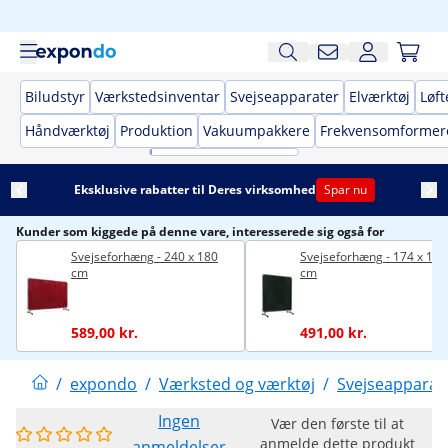
Biludstyr
Værkstedsinventar
Svejseapparater
Elværktøj
Løft
Håndværktøj
Produktion
Vakuumpakkere
Frekvensomformer
Eksklusive rabatter til Deres virksomhed
Spar nu
Kunder som kiggede på denne vare, interesserede sig også for
Svejseforhæng - 240 x 180
Svejseforhæng - 174 x 174
cm
cm
589,00 kr.
491,00 kr.
/
expondo
/
Værksted og værktøj
/
Svejseapparat
Ingen
Vær den første til at
anmelde dette produkt
anmeldelser