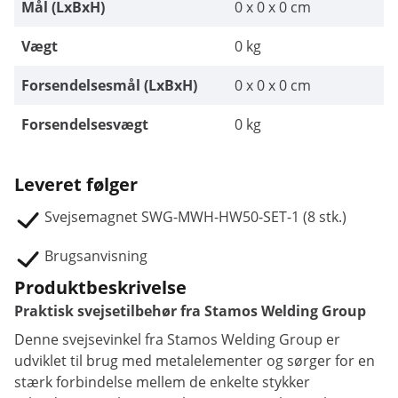
Mål (LxBxH)
0 x 0 x 0 cm
Vægt
0 kg
Forsendelsesmål (LxBxH)
0 x 0 x 0 cm
Forsendelsesvægt
0 kg
Leveret følger
Svejsemagnet SWG-MWH-HW50-SET-1 (8 stk.)
Brugsanvisning
Produktbeskrivelse
Praktisk svejsetilbehør fra Stamos Welding Group
Denne svejsevinkel fra Stamos Welding Group er
udviklet til brug med metalelementer og sørger for en
stærk forbindelse mellem de enkelte stykker