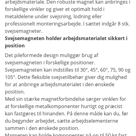
arbejdsmateriale. Den robuste magnet kan anbringes i
forskellige vinkler og giver et optimalt hold i
metaldelene under svejsning, lodning eller
professionelt monteringsarbejde. I sættet indgår 8 stk.
svejsemagneter.
Svejsemagneten holder arbejdsmaterialet sikkert i
position
Det pileformede design muliggør brug af
svejsemagneten i forskellige positioner.
Svejsemagneten kan indstilles til 30°, 45°, 60°, 75, 90 og
105°. Dette fleksible svejsetilbehør giver dig mulighed
for at anbringe arbejdsmaterialet i den ønskede
position.
Med sin stærke magnetforbindelse sørger vinklen for
at forskellige metalkomponenter hurtigt og præcist
kan fastgøres til hinanden. På denne måde kan du, før
du begynder arbejdet, sætte arbejdselementerne
sammen i den ønskede position.
Magneten kan holde komponenter på op til 50 kg fast,