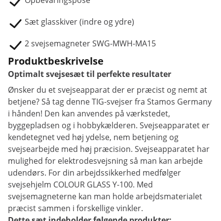
Opbevaringspose
Sæt glasskiver (indre og ydre)
2 svejsemagneter SWG-MWH-MA15
Produktbeskrivelse
Optimalt svejsesæt til perfekte resultater
Ønsker du et svejseapparat der er præcist og nemt at
betjene? Så tag denne TIG-svejser fra Stamos Germany
i hånden! Den kan anvendes på værkstedet,
byggepladsen og i hobbykælderen. Svejseapparatet er
kendetegnet ved høj ydelse, nem betjening og
svejsearbejde med høj præcision. Svejseapparatet har
mulighed for elektrodesvejsning så man kan arbejde
udendørs. For din arbejdssikkerhed medfølger
svejsehjelm COLOUR GLASS Y-100. Med
svejsemagneterne kan man holde arbejdsmaterialet
præcist sammen i forskellige vinkler.
Dette sæt indeholder følgende produkter: