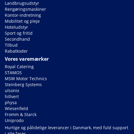
Landbrugsudstyr
Rengøringsmaskiner
Kontor-indretning
Mobilitet og pleje
Hoteludstyr
Sport og fritid
Secondhand
Tilbud
Rabatkoder
Vores varemærker
Royal Catering
STAMOS
MSW Motor Technics
Steinberg Systems
ulsonix
hillvert
physa
Wiesenfield
Fromm & Starck
Uniprodo
Hurtige og pålidelige leverancer i Danmark, med fuld support
i alle faser.