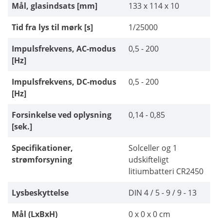
Mål, glasindsats [mm]
133 x 114 x 10
Tid fra lys til mørk [s]
1/25000
Impulsfrekvens, AC-modus
0,5 - 200
[Hz]
Impulsfrekvens, DC-modus
0,5 - 200
[Hz]
Forsinkelse ved oplysning
0,14 - 0,85
[sek.]
Specifikationer,
Solceller og 1
strømforsyning
udskifteligt
litiumbatteri CR2450
Lysbeskyttelse
DIN 4 / 5 - 9 / 9 - 13
Mål (LxBxH)
0 x 0 x 0 cm