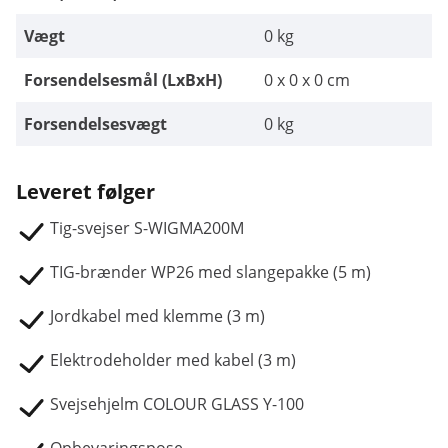
Vægt
0 kg
Forsendelsesmål (LxBxH)
0 x 0 x 0 cm
Forsendelsesvægt
0 kg
Leveret følger
Tig-svejser S-WIGMA200M
TIG-brænder WP26 med slangepakke (5 m)
Jordkabel med klemme (3 m)
Elektrodeholder med kabel (3 m)
Svejsehjelm COLOUR GLASS Y-100