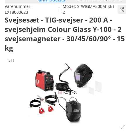
Varenummer:
Model:
S-WIGMA200M-SET-
|
EX18000623
2
Svejsesæt - TIG-svejser - 200 A -
svejsehjelm Colour Glass Y-100 - 2
svejsemagneter - 30/45/60/90° - 15
kg
1/11