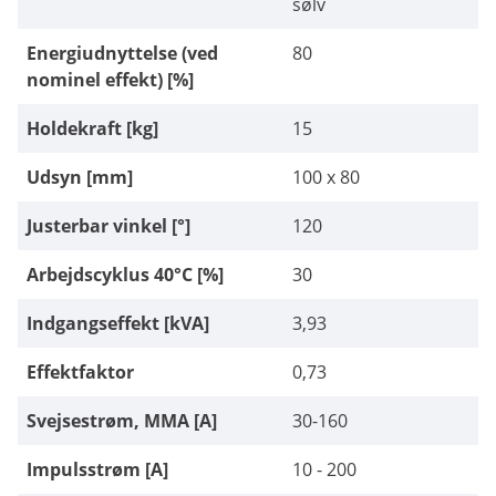
sølv
Energiudnyttelse (ved
80
nominel effekt) [%]
Holdekraft [kg]
15
Udsyn [mm]
100 x 80
Justerbar vinkel [°]
120
Arbejdscyklus 40°C [%]
30
Indgangseffekt [kVA]
3,93
Effektfaktor
0,73
Svejsestrøm, MMA [A]
30-160
Impulsstrøm [A]
10 - 200