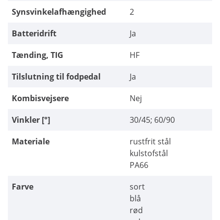
Synsvinkelafhængighed
2
Batteridrift
Ja
Tænding, TIG
HF
Tilslutning til fodpedal
Ja
Kombisvejsere
Nej
Vinkler [°]
30/45; 60/90
Materiale
rustfrit stål
kulstofstål
PA66
Farve
sort
blå
rød