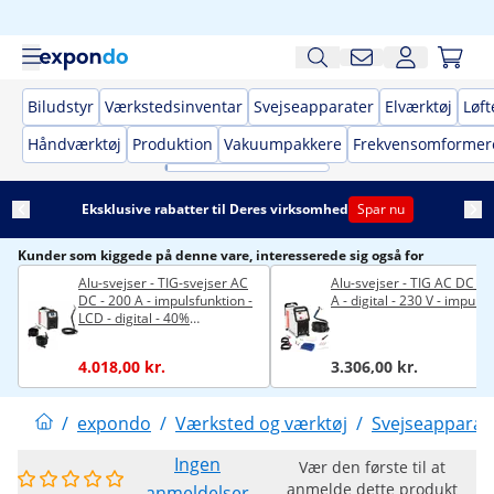
Biludstyr
Værkstedsinventar
Svejseapparater
Elværktøj
Løft
Håndværktøj
Produktion
Vakuumpakkere
Frekvensomformer
Eksklusive rabatter til Deres virksomhed
Spar nu
Kunder som kiggede på denne vare, interesserede sig også for
Alu-svejser - TIG-svejser AC
Alu-svejser - TIG AC DC - 
DC - 200 A - impulsfunktion -
A - digital - 230 V - impuls
LCD - digital - 40%
arbejdscyklus
4.018,00 kr.
3.306,00 kr.
/
expondo
/
Værksted og værktøj
/
Svejseapparat
Ingen
Vær den første til at
anmelde dette produkt
anmeldelser