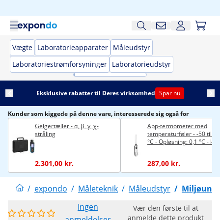
Vægte
Laboratorieapparater
Måleudstyr
Laboratoriestrømforsyninger
Laboratorieudstyr
Eksklusive rabatter til Deres virksomhed
Spar nu
Kunder som kiggede på denne vare, interesserede sig også for
Geigertæller - α, β, γ, χ-
App-termometer med
stråling
temperaturføler - -50 til 1
°C - Opløsning: 0,1 °C - kan
bruges via Bluetooth med
smartphone
2.301,00 kr.
287,00 kr.
/
expondo
/
Måleteknik
/
Måleudstyr
/
Miljøunde
Ingen
Vær den første til at
anmelde dette produkt
anmeldelser