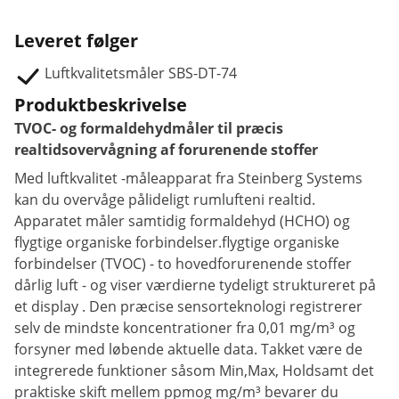
Leveret følger
Luftkvalitetsmåler SBS-DT-74
Produktbeskrivelse
TVOC- og formaldehydmåler til præcis
realtidsovervågning af forurenende stoffer
Med
luftkvalitet -
måleapparat fra Steinberg Systems
kan du overvåge
pålideligt
rumluften
i
realtid.
Apparatet
måler samtidig
formaldehyd (
HCHO)
og
flygtige organiske forbindelser.flygtige
organiske
forbindelser (
TVOC) -
to
hovedforurenende stoffer
dårlig
luft -
og
viser
værdierne
tydeligt
struktureret
på
et
display
.
Den
præcise
sensorteknologi
registrerer
selv
de mindste
koncentrationer
fra
0,01
mg/
m³
og
forsyner
med
løbende
aktuelle
data.
Takket være
de
integrerede
funktioner
såsom
Min,
Max,
Hold
samt
det
praktiske
skift
mellem
ppm
og
mg/
m³
bevarer du