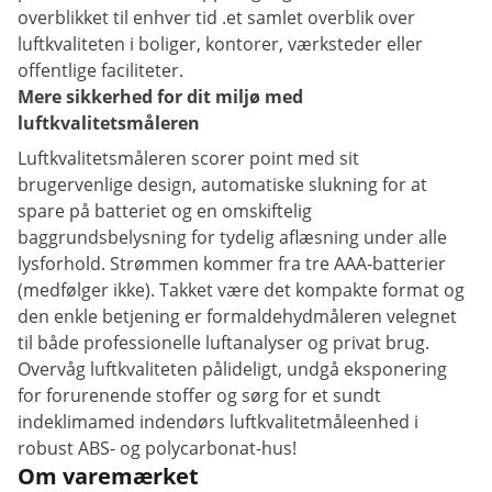
overblikket til enhver tid
.et samlet overblik over
luftkvaliteten i
boliger,
kontorer,
værksteder
eller
offentlige
faciliteter.
Mere sikkerhed for dit miljø med
luftkvalitetsmåleren
Luftkvalitetsmåleren scorer point med sit
brugervenlige design, automatiske slukning for at
spare på batteriet og en omskiftelig
baggrundsbelysning for tydelig aflæsning under alle
lysforhold. Strømmen kommer fra tre AAA-batterier
(medfølger ikke). Takket være det kompakte format og
den enkle betjening er formaldehydmåleren velegnet
til både professionelle luftanalyser og privat brug.
Overvåg luftkvaliteten pålideligt, undgå eksponering
for forurenende stoffer og sørg for et sundt
indeklima
med
indendørs luftkvalitet
måleenhed
i
robust
ABS-
og
polycarbonat-
hus!
Om varemærket