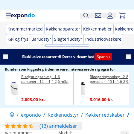
Kræmmermarked
Køkkenapparater
Køkkenmøbler
Køkkenre
Køl og frys
Barudstyr
Slagteriudstyr
Industriopvaskere
Eksklusive rabatter til Deres virksomhed
Spar nu
Kunder som kiggede på denne vare, interesserede sig også for
Blødgøringsanlæg - 1-6
Blødgøringsanlæg - 2-8
personer - 12 l - 1,4-2,6 m3/t
personer - 15 l - 1,6-2,9 m3
2.603,00 kr.
3.016,00 kr.
/
expondo
/
Køkkenudstyr
/
Køkkenredskaber
/
(13) anmeldelser
Varenummer:
Model: