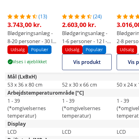
(13)
(24)
3.743,00 kr.
2.603,00 kr.
3.016,0
Blødgøringsanlæg -
Blødgøringsanlæg -
Blødgøri
8-20 personer - 30 l -
1-6 personer - 12 l -
2-8 person
2,4-4,0 m3/t
1,4-2,6 m3/t
1,6-2,9 m
Udsalg
Populær
Udsalg
Populær
Udsalg
Vises i øjeblikket
Vis produkt
Vis 
Mål (LxBxH)
53 x 36 x 80 cm
52 x 30 x 66 cm
50 x 24 x
Arbejdstemperaturområde [°C]
1 - 39
1 - 39
1 - 39
(*omgivelsernes
(*omgivelsernes
(*omgive
temperatur)
temperatur)
temperat
Display
LCD
LCD
LCD