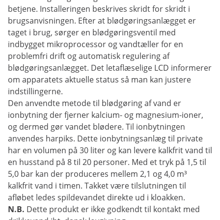
betjene. Installeringen beskrives skridt for skridt i
brugsanvisningen. Efter at blødgøringsanlægget er
taget i brug, sørger en blødgøringsventil med
indbygget mikroprocessor og vandtæller for en
problemfri drift og automatisk regulering af
blødgøringsanlægget. Det letaflæselige LCD informerer
om apparatets aktuelle status så man kan justere
indstillingerne.
Den anvendte metode til blødgøring af vand er
ionbytning der fjerner kalcium- og magnesium-ioner,
og dermed gør vandet blødere. Til ionbytningen
anvendes harpiks. Dette ionbytningsanlæg til private
har en volumen på 30 liter og kan levere kalkfrit vand til
en husstand på 8 til 20 personer. Med et tryk på 1,5 til
5,0 bar kan der produceres mellem 2,1 og 4,0 m³
kalkfrit vand i timen. Takket være tilslutningen til
afløbet ledes spildevandet direkte ud i kloakken.
N.B.
Dette produkt er ikke godkendt til kontakt med