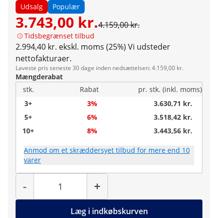
Udsalg
Populær
3.743,00 kr.
4.159,00 kr.
Tidsbegrænset tilbud
2.994,40 kr. ekskl. moms (25%)
Vi udsteder
nettofakturaer.
Laveste pris seneste 30 dage inden nedsættelsen: 4.159,00 kr.
Mængderabat
stk.
Rabat
pr. stk. (inkl. moms)
3+
3%
3.630,71 kr.
5+
6%
3.518,42 kr.
10+
8%
3.443,56 kr.
Anmod om et skræddersyet tilbud for mere end 10
varer
Antal
-
+
Læg i indkøbskurven