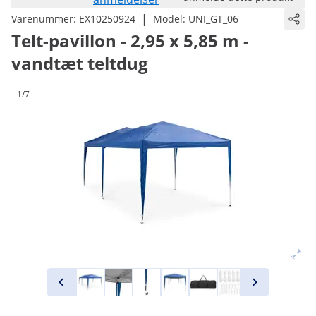
|
Varenummer:
EX10250924
Model:
UNI_GT_06
Telt-pavillon - 2,95 x 5,85 m -
vandtæt teltdug
1/7