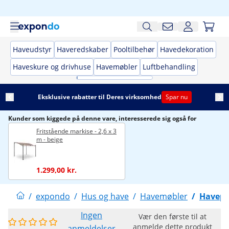
Haveudstyr
Haveredskaber
Pooltilbehør
Havedekoration
Haveskure og drivhuse
Havemøbler
Luftbehandling
Eksklusive rabatter til Deres virksomhed
Spar nu
Kunder som kiggede på denne vare, interesserede sig også for
Fritstående markise - 2,6 x 3
m - beige
1.299,00 kr.
/
expondo
/
Hus og have
/
Havemøbler
/
Havepa
Ingen
Vær den første til at
anmelde dette produkt
anmeldelser