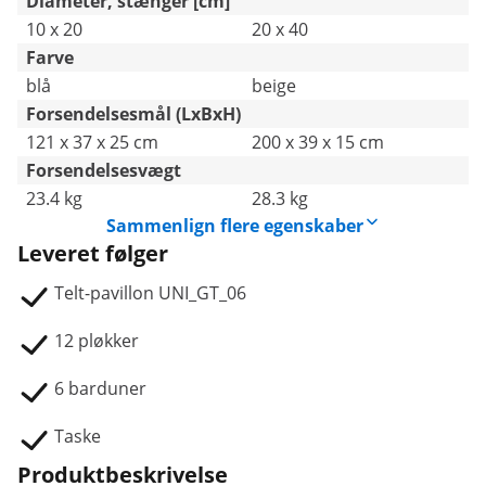
Diameter, stænger [cm]
10 x 20
20 x 40
Farve
blå
beige
Forsendelsesmål (LxBxH)
121 x 37 x 25 cm
200 x 39 x 15 cm
Forsendelsesvægt
23.4 kg
28.3 kg
Sammenlign flere egenskaber
Leveret følger
Telt-pavillon UNI_GT_06
12 pløkker
6 barduner
Taske
Produktbeskrivelse