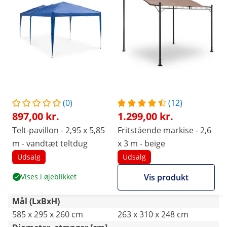
(0)
(12)
897,00 kr.
1.299,00 kr.
Telt-pavillon - 2,95 x 5,85
Fritstående markise - 2,6
m - vandtæt teltdug
x 3 m - beige
Udsalg
Udsalg
Vises i øjeblikket
Vis produkt
Mål (LxBxH)
585 x 295 x 260 cm
263 x 310 x 248 cm