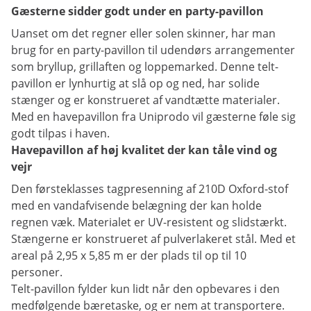
Gæsterne sidder godt under en party-pavillon
Uanset om det regner eller solen skinner, har man
brug for en party-pavillon til udendørs arrangementer
som bryllup, grillaften og loppemarked. Denne telt-
pavillon er lynhurtig at slå op og ned, har solide
stænger og er konstrueret af vandtætte materialer.
Med en havepavillon fra Uniprodo vil gæsterne føle sig
godt tilpas i haven.
Havepavillon af høj kvalitet der kan tåle vind og
vejr
Den førsteklasses tagpresenning af 210D Oxford-stof
med en vandafvisende belægning der kan holde
regnen væk. Materialet er UV-resistent og slidstærkt.
Stængerne er konstrueret af pulverlakeret stål. Med et
areal på 2,95 x 5,85 m er der plads til op til 10
personer.
Telt-pavillon fylder kun lidt når den opbevares i den
medfølgende bæretaske, og er nem at transportere.