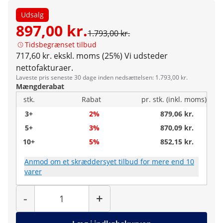
Udsalg
897,00 kr.
1.793,00 kr.
Tidsbegrænset tilbud
717,60 kr. ekskl. moms (25%)
Vi udsteder
nettofakturaer.
Laveste pris seneste 30 dage inden nedsættelsen: 1.793,00 kr.
Mængderabat
stk.
Rabat
pr. stk. (inkl. moms)
3+
2%
879,06 kr.
5+
3%
870,09 kr.
10+
5%
852,15 kr.
Anmod om et skræddersyet tilbud for mere end 10
varer
Antal
-
+