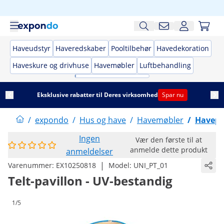
Haveudstyr
Haveredskaber
Pooltilbehør
Havedekoration
Haveskure og drivhuse
Havemøbler
Luftbehandling
Eksklusive rabatter til Deres virksomhed
Spar nu
/
expondo
/
Hus og have
/
Havemøbler
/
Havepa
Ingen
Vær den første til at
anmelde dette produkt
anmeldelser
|
Varenummer:
EX10250818
Model:
UNI_PT_01
Telt-pavillon - UV-bestandig
1/5