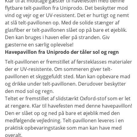
Klar til at modtage gæster til havefesten med denne
flytbare telt-pavillon fra Uniprodo. Det beskytter mod
vind og vejr og er UV-resistent. Det er hurtigt og nemt
at slå telt-pavillonen op. Med de solide stænger af
glasfiber er telt-pavillonen slået op på bare et øjeblik.
Den kan bruges i haven eller på stranden. Giv
gæsterne en særlig oplevelse!
Havepavillon fra Uniprodo der tåler sol og regn
Telt-pavillonen er fremstillet af førsteklasses materialer
der er UV-resistente. Om sommeren giver telt-
pavillonen et skyggefuldt sted. Man kan opbevare mad
og drikke under telt-pavillonen. Derudover beskytter
den mod sol og regn.
Teltet er fremstillet af slidstærkt Oxford-stof som er let
at rengøre. Klar til havefesten med denne havepavillon!
Den er slået op og ned på bare et øjeblik med den
medfølgende vejledning. Telt-pavillonen leveres i en
praktisk opbevaringstaske som man kan have med
overalt.