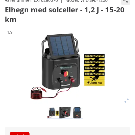
|
Varenummer:
EX10280070
Model:
WIE-SFE-1200
Elhegn med solceller - 1,2 J - 15-20
km
1/3