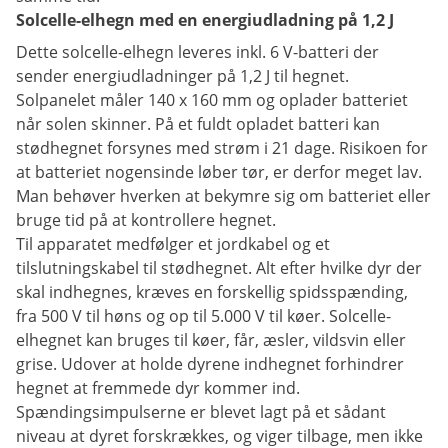
Solcelle-elhegn med en energiudladning på 1,2 J
Dette solcelle-elhegn leveres inkl. 6 V-batteri der
sender energiudladninger på 1,2 J til hegnet.
Solpanelet måler 140 x 160 mm og oplader batteriet
når solen skinner. På et fuldt opladet batteri kan
stødhegnet forsynes med strøm i 21 dage. Risikoen for
at batteriet nogensinde løber tør, er derfor meget lav.
Man behøver hverken at bekymre sig om batteriet eller
bruge tid på at kontrollere hegnet.
Til apparatet medfølger et jordkabel og et
tilslutningskabel til stødhegnet. Alt efter hvilke dyr der
skal indhegnes, kræves en forskellig spidsspænding,
fra 500 V til høns og op til 5.000 V til køer. Solcelle-
elhegnet kan bruges til køer, får, æsler, vildsvin eller
grise. Udover at holde dyrene indhegnet forhindrer
hegnet at fremmede dyr kommer ind.
Spændingsimpulserne er blevet lagt på et sådant
niveau at dyret forskrækkes, og viger tilbage, men ikke