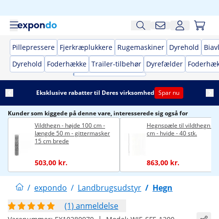
Pillepressere
Fjerkræplukkere
Rugemaskiner
Dyrehold
Biav
Dyrehold
Foderhække
Trailer-tilbehør
Dyrefælder
Foderhæ
Eksklusive rabatter til Deres virksomhed
Spar nu
Kunder som kiggede på denne vare, interesserede sig også for
Vildthegn - højde 100 cm -
Hegnspæle til vildthegn - 
længde 50 m - gittermasker
cm - hvide - 40 stk.
15 cm brede
503,00 kr.
863,00 kr.
/
expondo
/
Landbrugsudstyr
/
Hegn
(1) anmeldelse