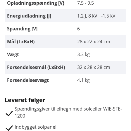
Opladningsspænding [V}
7.5 - 9.5
Energiudladning [J]
1,2 J, 8 kV +-1,5 kV
Spænding [V]
6
Mål (LxBxH)
28 x 22 x 24 cm
Vægt
3.3 kg
Forsendelsesmål (LxBxH)
32 x 28 x 28 cm
Forsendelsesvægt
4.1 kg
Leveret følger
Spændingsgiver til elhegn med solceller WIE-SFE-
1200
Indbygget solpanel