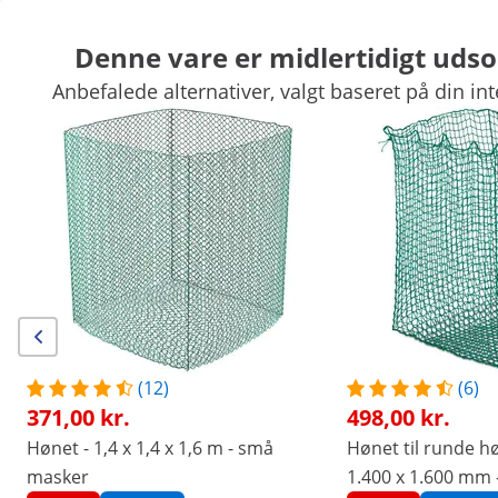
Denne vare er midlertidigt udso
Anbefalede alternativer, valgt baseret på din int
Pillepressere
Fjerkræplukkere
Rugemaskiner
Dyrehold
Biav
Dyrehold
Foderhække
Trailer-tilbehør
Dyrefælder
Foderhæ
Eksklusive rabatter til Deres virksomhed
Spar nu
Kunder som kiggede på denne vare, interesserede sig også for
Hønet - 1,4 x 1,4 x 1,6 m -
Hønet til runde høballer -
små masker
1.400 x 1.400 x 1.600 mm 
masker: 60 mm - grønt
371,00 kr.
498,00 kr.
(12)
(6)
371,00 kr.
498,00 kr.
/
expondo
/
Landbrugsudstyr
/
Hønet
Hønet - 1,4 x 1,4 x 1,6 m - små
Hønet til runde hø
(4) anmeldelser
masker
1.400 x 1.600 mm 