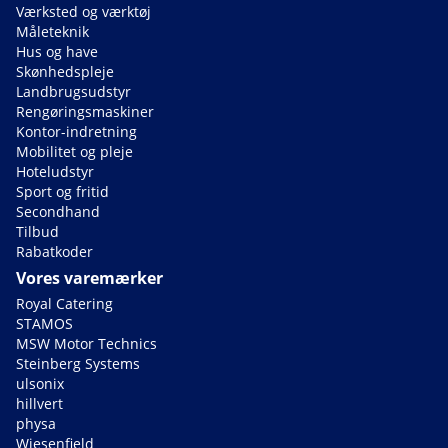
Værksted og værktøj
Måleteknik
Hus og have
Skønhedspleje
Landbrugsudstyr
Rengøringsmaskiner
Kontor-indretning
Mobilitet og pleje
Hoteludstyr
Sport og fritid
Secondhand
Tilbud
Rabatkoder
Vores varemærker
Royal Catering
STAMOS
MSW Motor Technics
Steinberg Systems
ulsonix
hillvert
physa
Wiesenfield