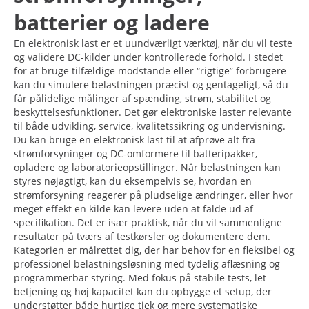
batterier og ladere
En elektronisk last er et uundværligt værktøj, når du vil teste
og validere DC-kilder under kontrollerede forhold. I stedet
for at bruge tilfældige modstande eller “rigtige” forbrugere
kan du simulere belastningen præcist og gentageligt, så du
får pålidelige målinger af spænding, strøm, stabilitet og
beskyttelsesfunktioner. Det gør elektroniske laster relevante
til både udvikling, service, kvalitetssikring og undervisning.
Du kan bruge en elektronisk last til at afprøve alt fra
strømforsyninger og DC-omformere til batteripakker,
opladere og laboratorieopstillinger. Når belastningen kan
styres nøjagtigt, kan du eksempelvis se, hvordan en
strømforsyning reagerer på pludselige ændringer, eller hvor
meget effekt en kilde kan levere uden at falde ud af
specifikation. Det er især praktisk, når du vil sammenligne
resultater på tværs af testkørsler og dokumentere dem.
Kategorien er målrettet dig, der har behov for en fleksibel og
professionel belastningsløsning med tydelig aflæsning og
programmerbar styring. Med fokus på stabile tests, let
betjening og høj kapacitet kan du opbygge et setup, der
understøtter både hurtige tjek og mere systematiske