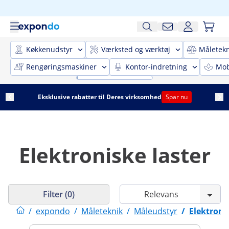
Køkkenudstyr
Værksted og værktøj
Måletekn
Rengøringsmaskiner
Kontor-indretning
Mobi
Eksklusive rabatter til Deres virksomhed
Spar nu
Elektroniske laster
Filter (0)
/
expondo
/
Måleteknik
/
Måleudstyr
/
Elektroni