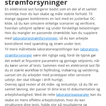
strømforsyninger
En elektronisk last fungerer bedst som en del af et samlet
testmiljø, hvor du kan skabe og måle stabile forhold. Til
mange opgaver kombineres en last med en justerbar DC-
kilde, så du kan simulere virkelige scenarier og verificere,
hvordan udstyret opfører sig under forskellige belastninger.
Hvis du mangler en passende strømkilde, kan du supplere
med
laboratoriestrømforsyninger
, så du kan arbejde
kontrolleret med spænding og strøm under test.
Til mere målrettede laboratorieopstillinger kan
laboratorie-
strømforsyninger
være det rigtige valg, fordi de typisk gør
det enkelt at finjustere parametre og gentage setpoints, når
du kører serier af tests. Sammen med en elektronisk last får
du et stærkt workflow til fejlfinding, indkøring og validering,
uanset om du arbejder med prototyper eller servicere
udstyr, der skal tilbage i drift hurtigt.
Overvej også resten af dit måle- og testudstyr, så du får en
samlet løsning, der passer til dine krav til dokumentation og
arbejdshastighed. Med de rette
laboratorieapparater
kan du
skabe en mere effektiv arbejdsstation, hvor du kan
strukturere dine tests, holde styr på resultaterne og