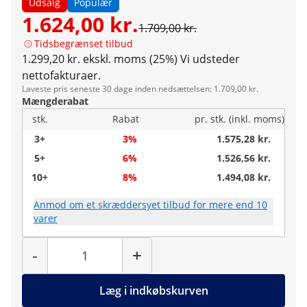
Udsalg
Populær
1.624,00 kr.
1.709,00 kr.
Tidsbegrænset tilbud
1.299,20 kr. ekskl. moms (25%)
Vi udsteder
nettofakturaer.
Laveste pris seneste 30 dage inden nedsættelsen: 1.709,00 kr.
Mængderabat
stk.
Rabat
pr. stk. (inkl. moms)
3+
3%
1.575,28 kr.
5+
6%
1.526,56 kr.
10+
8%
1.494,08 kr.
Anmod om et skræddersyet tilbud for mere end 10
varer
Antal
-
+
Læg i indkøbskurven