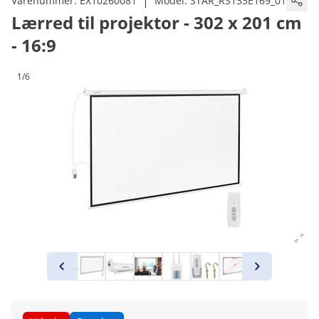
|
Varenummer:
EX10260081
Model:
STAR_RS133E169_01
Lærred til projektor - 302 x 201 cm
- 16:9
1/6