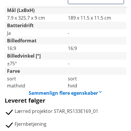
Mål (LxBxH)
7.9 x 325.7 x 9 cm
189 x 11.5 x 11.5 cm
Batteridrift
Ja
-
Billedformat
16:9
16:9
Billedvinkel [°]
±75°
-
Farve
sort
sort
mathvid
hvid
Sammenlign flere egenskaber
Leveret følger
Lærred projektor STAR_RS133E169_01
Fjernbetjening