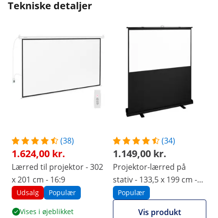
Tekniske detaljer
(38)
(34)
1.624,00 kr.
1.149,00 kr.
Lærred til projektor - 302
Projektor-lærred på
x 201 cm - 16:9
stativ - 133,5 x 199 cm -
16:9 - transportabelt
Udsalg
Populær
Populær
Vises i øjeblikket
Vis produkt