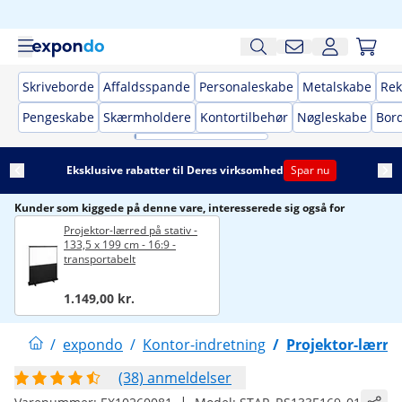
Skriveborde
Affaldsspande
Personaleskabe
Metalskabe
Rek
Pengeskabe
Skærmholdere
Kontortilbehør
Nøgleskabe
Bor
Eksklusive rabatter til Deres virksomhed
Spar nu
Kunder som kiggede på denne vare, interesserede sig også for
Projektor-lærred på stativ -
133,5 x 199 cm - 16:9 -
transportabelt
1.149,00 kr.
/
expondo
/
Kontor-indretning
/
Projektor-lærre
(38) anmeldelser