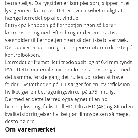
betragteligt. Da rygsiden er komplet sort, slipper intet
lys igennem lærredet. Det er oven i købet muligt at
hænge lærredet op af et vindue.
Et tryk på knappen på fjernbetjeningen så kører
lærredet op og ned. Efter brug er der en praktisk
vægholder til fjernbetjeningen så den ikke bliver væk.
Derudover er det muligt at betjene motoren direkte på
kontrolboksen.
Lærredet er fremstillet i tredobbelt lag af 0,4 mm tyndt
PVC. Dette materiale har den fordel at det er glat med
det samme, første gang det rulles ud, uden at have
folder. Lystætheden på 1,1 sørger for en lav refleksion
hvilket gør en betragtningsvinkel på ±75° mulig.
Dermed er dette lærred også egnet til en høj
billedopløsning, f.eks. Full HD, Ultra HD (4K) og 8K uden
kvalitetsforringelser hvilket gør filmnydelsen så meget
desto højere.
Om varemærket