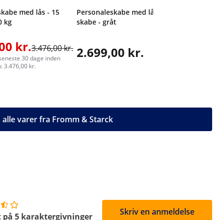
kabe med lås - 15
Personaleskabe med lås - 15
0 kg
skabe - gråt
00 kr.
3.476,00 kr.
2.699,00 kr.
3.044
 seneste 30 dage inden
 3.476,00 kr.
s alle varer fra Fromm & Starck
Skriv en anmeldelse
 på 5 karaktergivninger