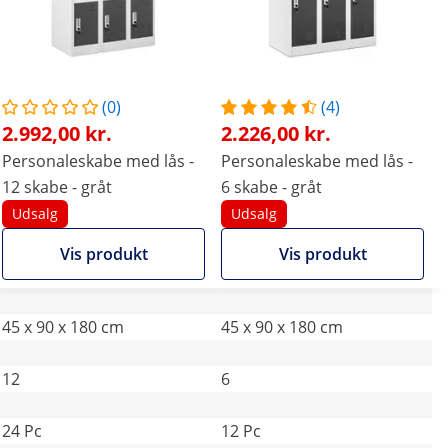
(0)
(4)
2.992,00 kr.
2.226,00 kr.
Personaleskabe med lås -
Personaleskabe med lås -
12 skabe - gråt
6 skabe - gråt
Udsalg
Udsalg
Vis produkt
Vis produkt
45 x 90 x 180 cm
45 x 90 x 180 cm
12
6
24 Pc
12 Pc