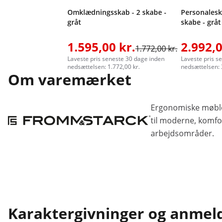
Omklædningsskab - 2 skabe -
Personalesk
gråt
skabe - gråt
1.595,00 kr.
2.992,0
1.772,00 kr.
Laveste pris seneste 30 dage inden
Laveste pris s
nedsættelsen: 1.772,00 kr.
nedsættelsen: 
Om varemærket
Ergonomiske møble
til moderne, komfor
arbejdsområder.
Karaktergivninger og anmel