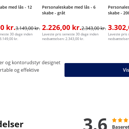
abe med lås - 12
Personaleskabe med lås - 6
Personales
skabe - gråt
skabe - 20
0 kr.
2.226,00 kr.
3.302,
3.149,00 kr.
2.343,00 kr.
eneste 30 dage inden
Laveste pris seneste 30 dage inden
Laveste pris
3.149,00 kr.
nedsættelsen: 2.343,00 kr.
nedsættelsen:
r og kontorudstyr designet
table og effektive
Vi
3.6
delser
Baseret