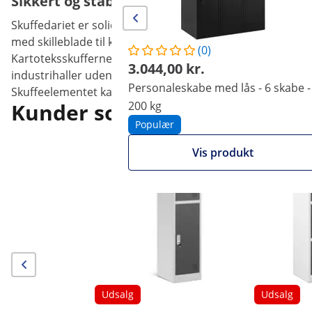
Sikkert og stabilt skuffedarium til jeres ko
Skuffedariet er solidt konstrueret, aflåseligt og står s
med skilleblade til kartotek i formatet A4/F4. Således er
(0)
Kartoteksskufferne er udført i koldvalsede metalplader m
3.044,00 kr.
industrihaller uden at vise tegn på slid. Skufferne lader
Personaleskabe med lås - 6 skabe -
Skuffeelementet kan bære i alt 60 kg. Anti-væltefunktione
Kunder som kiggede på denne
200 kg
Populær
Vis produkt
Udsalg
Udsalg