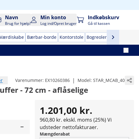
Navn
Min konto
Indkøbskurv
Brug for hjælp?
Log ind/Opret bruger
Gå til kassen
Værdiskabe
Bærbar-borde
Kontorstole
Bogreoler
Pengekasser
er
|
Varenummer:
EX10260386
Model:
STAR_MCAB_40
uffer - 72 cm - aflåselige
1.201,00 kr.
960,80 kr. ekskl. moms (25%)
Vi
udsteder nettofakturaer.
Mængderabat