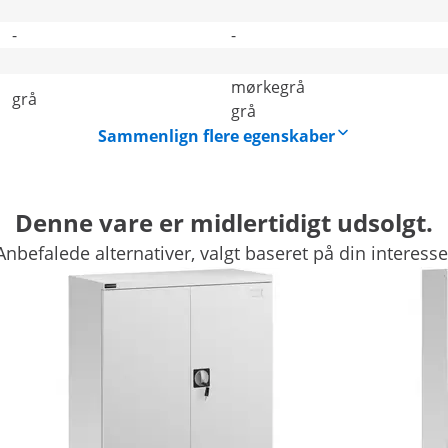
-
-
mørkegrå
grå
grå
Sammenlign flere egenskaber
Denne vare er midlertidigt udsolgt.
Anbefalede alternativer, valgt baseret på din interesse
 orden på kontoret. Skufferne kan f.eks. anvendes til opbev
ind i enhver kontorindretning.