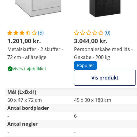
(5)
(0)
1.201,00 kr.
3.044,00 kr.
Metalskuffer - 2 skuffer -
Personaleskabe med lås -
72 cm - aflåselige
6 skabe - 200 kg
Populær
Vises i øjeblikket
Vis produkt
Mål (LxBxH)
60 x 47 x 72 cm
45 x 90 x 180 cm
Antal bordplader
-
6
Antal nøgler
-
-