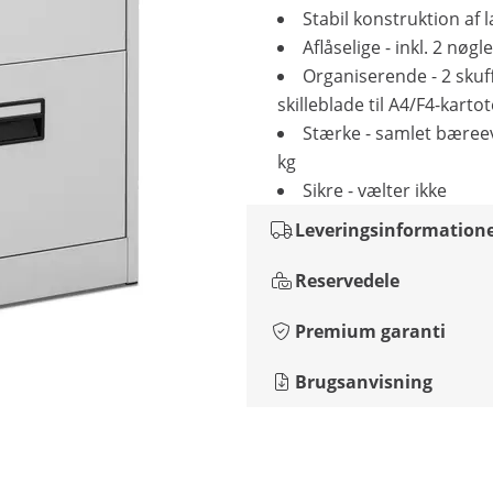
Stabil konstruktion af l
Aflåselige - inkl. 2 nøgl
Organiserende - 2 sku
skilleblade til A4/F4-karto
Stærke - samlet bæree
kg
Sikre - vælter ikke
Leveringsinformation
Reservedele
Premium garanti
Brugsanvisning