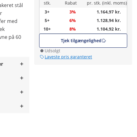
stk.
Rabat
pr. stk. (inkl. moms)
akeret stål
3+
3%
1.164,97 kr.
er
5+
6%
1.128,94 kr.
ffer med
tek
10+
8%
1.104,92 kr.
vne på 60
Tjek tilgængelighed
Udsolgt
Laveste pris garanteret
er