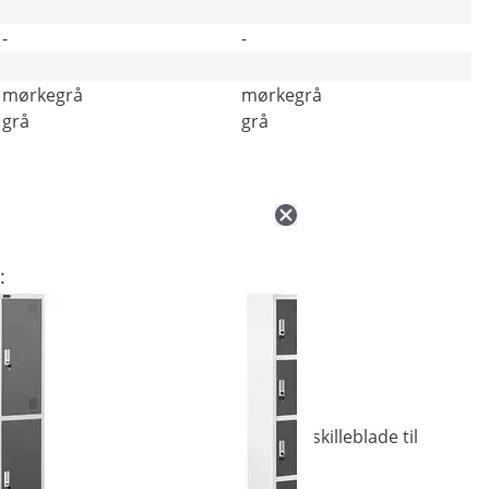
-
-
mørkegrå
mørkegrå
grå
grå
:
aring af vigtige dokumenter. Der er skilleblade til