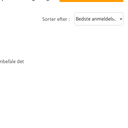
Sort reviews
Sorter efter :
anbefale det