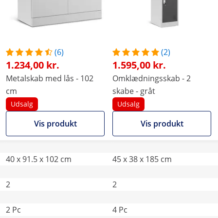
(6)
(2)
1.234,00 kr.
1.595,00 kr.
Metalskab med lås - 102
Omklædningsskab - 2
cm
skabe - gråt
Udsalg
Udsalg
Vis produkt
Vis produkt
40 x 91.5 x 102 cm
45 x 38 x 185 cm
2
2
2 Pc
4 Pc