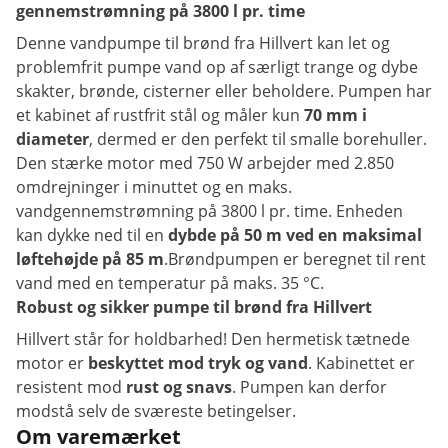
gennemstrømning på 3800 l pr. time
Denne vandpumpe til brønd fra Hillvert kan let og
problemfrit pumpe vand op af særligt trange og dybe
skakter, brønde, cisterner eller beholdere. Pumpen har
et kabinet af rustfrit stål og måler kun
70 mm i
diameter
, dermed er den perfekt til smalle borehuller.
Den stærke motor med 750 W arbejder med 2.850
omdrejninger i minuttet og en maks.
vandgennemstrømning på 3800 l pr. time. Enheden
kan dykke ned til en
dybde på 50 m ved en
maksimal
løftehøjde på 85 m
.Brøndpumpen er beregnet til rent
vand med en temperatur på maks. 35 °C.
Robust og sikker pumpe til brønd fra Hillvert
Hillvert står for holdbarhed! Den hermetisk tætnede
motor er
beskyttet mod tryk og vand
. Kabinettet er
resistent mod
rust og snavs
. Pumpen kan derfor
modstå selv de sværeste betingelser.
Om varemærket