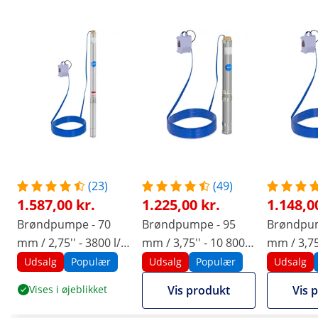
(23)
(49)
1.587,00 kr.
1.225,00 kr.
1.148,0
Brøndpumpe - 70
Brøndpumpe - 95
Brøndpum
mm / 2,75'' - 3800 l/t
mm / 3,75'' - 10 800
mm / 3,75'
- 750 W - 50 m kabel /
l/t - 1 100 W - 20 m
- 750 W -
Udsalg
Populær
Udsalg
Populær
Udsalg
85 m løftehøjde -
kabel / 54 m
72 m løft
Vises i øjeblikket
Vis produkt
Vis 
rustfrit stål
løftehøjde - rustfrit
rustfrit st
stål