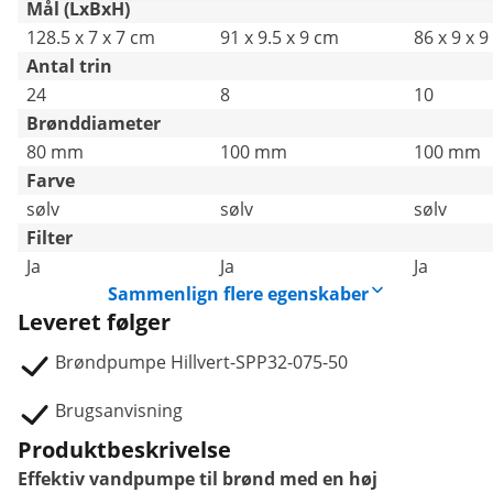
Mål (LxBxH)
128.5 x 7 x 7 cm
91 x 9.5 x 9 cm
86 x 9 x 
Antal trin
24
8
10
Brønddiameter
80 mm
100 mm
100 mm
Farve
sølv
sølv
sølv
Filter
Ja
Ja
Ja
Sammenlign flere egenskaber
Leveret følger
Brøndpumpe Hillvert-SPP32-075-50
Brugsanvisning
Produktbeskrivelse
Effektiv vandpumpe til brønd med en høj