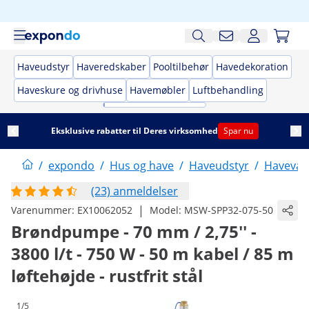
Haveudstyr
Haveredskaber
Pooltilbehør
Havedekoration
Haveskure og drivhuse
Havemøbler
Luftbehandling
Eksklusive rabatter til Deres virksomhed
Spar nu
/
expondo
/
Hus og have
/
Haveudstyr
/
Havevan
(23) anmeldelser
|
Varenummer:
EX10062052
Model:
MSW-SPP32-075-50
Brøndpumpe - 70 mm / 2,75'' -
3800 l/t - 750 W - 50 m kabel / 85 m
løftehøjde - rustfrit stål
1/5