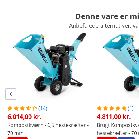
Denne vare er mid
Anbefalede alternativer, va
Haveudstyr
Haveredskaber
Pooltilbehør
Havedekoration
Haveskure og drivhuse
Havemøbler
Luftbehandling
Eksklusive rabatter til Deres virksomhed
Spar nu
Kunder som kiggede på denne vare, interesserede sig også for
Kompostkværn - 6,5
Kompostkværn elektrisk -
hestekræfter - 70 mm
2200 W - 80 mm
grendiameter
6.014,00 kr.
6.707,00 kr.
(14)
(1)
6.014,00 kr.
4.811,00 kr.
/
expondo
/
Hus og have
/
Haveredskaber
/
Kom
Kompostkværn - 6,5 hestekræfter -
Brugt Kompostkvæ
(3) anmeldelser
70 mm
hestekræfter - 7