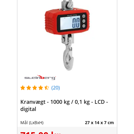
(20)
Kranvægt - 1000 kg / 0,1 kg - LCD -
digital
Mål (LxBxH)
27 x 14 x 7 cm