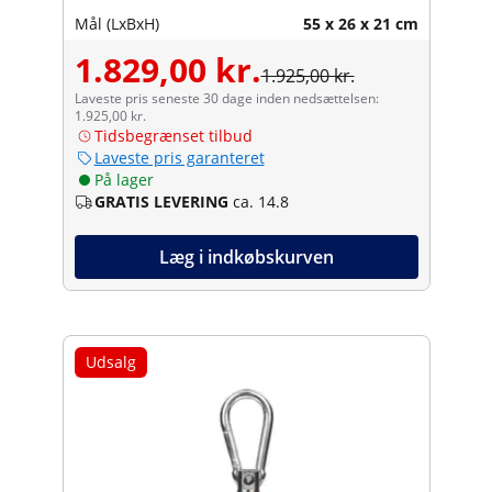
Mål (LxBxH)
55 x 26 x 21 cm
1.829,00 kr.
1.925,00 kr.
Laveste pris seneste 30 dage inden nedsættelsen:
1.925,00 kr.
Tidsbegrænset tilbud
Laveste pris garanteret
På lager
GRATIS LEVERING
ca. 14.8
Læg i indkøbskurven
Udsalg