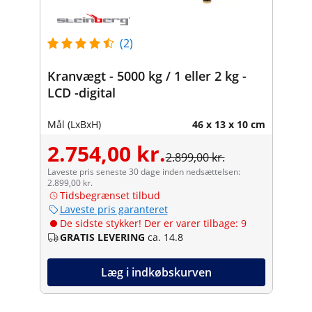
(2)
Kranvægt - 5000 kg / 1 eller 2 kg -
LCD -digital
Mål (LxBxH)
46 x 13 x 10 cm
2.754,00 kr.
2.899,00 kr.
Laveste pris seneste 30 dage inden nedsættelsen:
2.899,00 kr.
Tidsbegrænset tilbud
Laveste pris garanteret
De sidste stykker! Der er varer tilbage: 9
GRATIS LEVERING
ca. 14.8
Læg i indkøbskurven