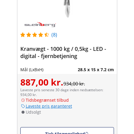
(8)
Kranvægt - 1000 kg / 0,5kg - LED -
digital - fjernbetjening
Mål (LxBxH)
28.5 x 15 x 7.2 cm
887,00 kr.
934,00 kr.
Laveste pris seneste 30 dage inden nedsættelsen:
934,00 kr.
Tidsbegrænset tilbud
Laveste pris garanteret
Udsolgt
Tjek tilgængelighed