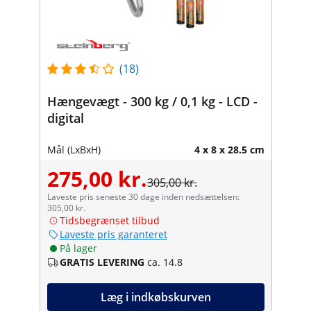
(18)
Hængevægt - 300 kg / 0,1 kg - LCD -
digital
Mål (LxBxH)
4 x 8 x 28.5 cm
275,00 kr.
305,00 kr.
Laveste pris seneste 30 dage inden nedsættelsen:
305,00 kr.
Tidsbegrænset tilbud
Laveste pris garanteret
På lager
GRATIS LEVERING
ca. 14.8
Læg i indkøbskurven