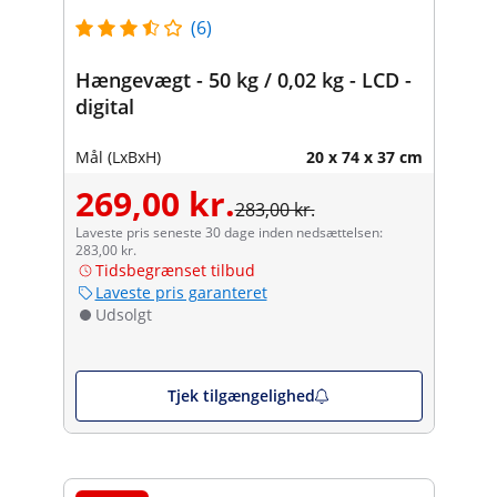
(6)
Hængevægt - 50 kg / 0,02 kg - LCD -
digital
Mål (LxBxH)
20 x 74 x 37 cm
269,00 kr.
283,00 kr.
Laveste pris seneste 30 dage inden nedsættelsen:
283,00 kr.
Tidsbegrænset tilbud
Laveste pris garanteret
Udsolgt
Tjek tilgængelighed