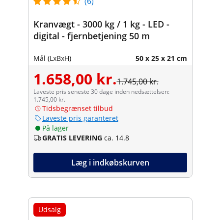
(6)
Kranvægt - 3000 kg / 1 kg - LED -
digital - fjernbetjening 50 m
Mål (LxBxH)
50 x 25 x 21 cm
1.658,00 kr.
1.745,00 kr.
Laveste pris seneste 30 dage inden nedsættelsen:
1.745,00 kr.
Tidsbegrænset tilbud
Laveste pris garanteret
På lager
GRATIS LEVERING
ca. 14.8
Læg i indkøbskurven
Udsalg