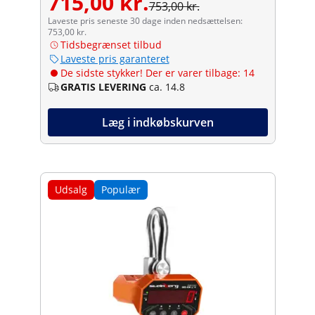
715,00 kr.
753,00 kr.
Laveste pris seneste 30 dage inden nedsættelsen:
753,00 kr.
Tidsbegrænset tilbud
Laveste pris garanteret
De sidste stykker! Der er varer tilbage: 14
GRATIS LEVERING
ca. 14.8
Læg i indkøbskurven
Udsalg
Populær