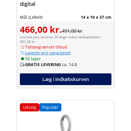
digital
Mål (LxBxH)
14 x 10 x 37 cm
466,00 kr.
491,00 kr.
Laveste pris seneste 30 dage inden nedsættelsen:
491,00 kr.
Tidsbegrænset tilbud
Laveste pris garanteret
På lager
GRATIS LEVERING
ca. 14.8
Læg i indkøbskurven
Udsalg
Populær