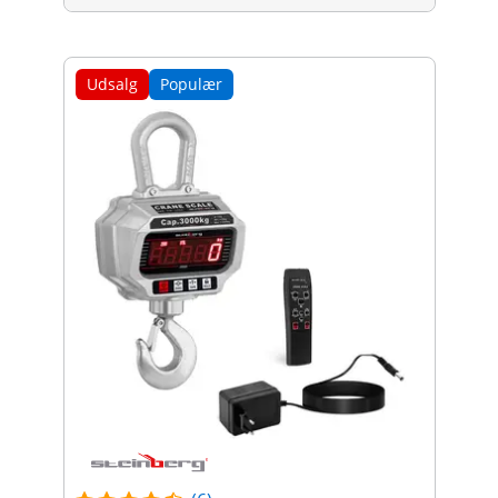
Udsalg
Populær