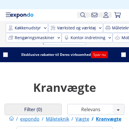
Køkkenudstyr
Værksted og værktøj
Måletekn
Rengøringsmaskiner
Kontor-indretning
Mobi
Eksklusive rabatter til Deres virksomhed
Spar nu
Kranvægte
Filter (0)
/
expondo
/
Måleteknik
/
Vægte
/
Kranvægte