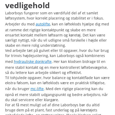
vedligehold
Laborboys fungerer som en værdifuld del af et samlet
løftesystem, hvor korrekt placering og stabilitet er i fokus.
Arbejder du med
autolifte
, kan en løfteklods hjælpe dig med
at ramme det rigtige kontaktpunkt og skabe en mere
ensartet kontakt mellem løftearm og køretøj. Det kan være
særligt nyttigt, når du vil udligne små forskelle i højde eller
skabe en mere rolig understøtning.
Ved arbejde tæt på gulvet eller til opgaver, hvor du har brug
for trinvis højdejustering, kan Laborboys også kombineres
med
hydrauliske donkrafte
. Her kan klodsen bidrage til en
mere stabil kontakt og en mere kontrolleret løftebevægelse,
så du lettere kan arbejde sikkert og effektivt.
Til tohjulede opgaver, hvor balance og kontaktflade kan være
ekstra følsom, kan en løfteklods være en praktisk tilføjelse,
når du bruger
mc-lifte
. Med den rigtige placering kan du
opnå et mere stabilt udgangspunkt og bedre arbejdsro, når
du skal servicere eller klargøre.
For at få mest muligt ud af dine Laborboys bør du altid
bruge dem på et plant, fast underlag og på køretøjets