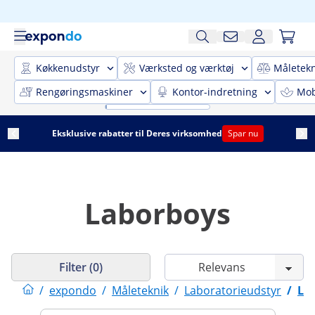
Køkkenudstyr
Værksted og værktøj
Måletekn
Rengøringsmaskiner
Kontor-indretning
Mobi
Eksklusive rabatter til Deres virksomhed
Spar nu
Laborboys
Filter (0)
/
expondo
/
Måleteknik
/
Laboratorieudstyr
/
La