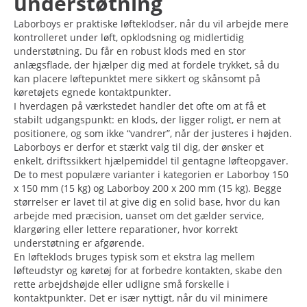
understøtning
Laborboys er praktiske løfteklodser, når du vil arbejde mere
kontrolleret under løft, opklodsning og midlertidig
understøtning. Du får en robust klods med en stor
anlægsflade, der hjælper dig med at fordele trykket, så du
kan placere løftepunktet mere sikkert og skånsomt på
køretøjets egnede kontaktpunkter.
I hverdagen på værkstedet handler det ofte om at få et
stabilt udgangspunkt: en klods, der ligger roligt, er nem at
positionere, og som ikke “vandrer”, når der justeres i højden.
Laborboys er derfor et stærkt valg til dig, der ønsker et
enkelt, driftssikkert hjælpemiddel til gentagne løfteopgaver.
De to mest populære varianter i kategorien er Laborboy 150
x 150 mm (15 kg) og Laborboy 200 x 200 mm (15 kg). Begge
størrelser er lavet til at give dig en solid base, hvor du kan
arbejde med præcision, uanset om det gælder service,
klargøring eller lettere reparationer, hvor korrekt
understøtning er afgørende.
En løfteklods bruges typisk som et ekstra lag mellem
løfteudstyr og køretøj for at forbedre kontakten, skabe den
rette arbejdshøjde eller udligne små forskelle i
kontaktpunkter. Det er især nyttigt, når du vil minimere