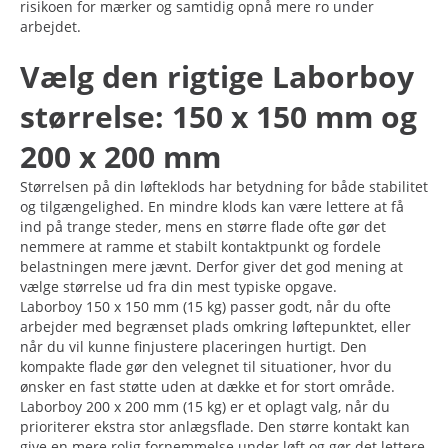
risikoen for mærker og samtidig opnå mere ro under
arbejdet.
Vælg den rigtige Laborboy
størrelse: 150 x 150 mm og
200 x 200 mm
Størrelsen på din løfteklods har betydning for både stabilitet
og tilgængelighed. En mindre klods kan være lettere at få
ind på trange steder, mens en større flade ofte gør det
nemmere at ramme et stabilt kontaktpunkt og fordele
belastningen mere jævnt. Derfor giver det god mening at
vælge størrelse ud fra din mest typiske opgave.
Laborboy 150 x 150 mm (15 kg) passer godt, når du ofte
arbejder med begrænset plads omkring løftepunktet, eller
når du vil kunne finjustere placeringen hurtigt. Den
kompakte flade gør den velegnet til situationer, hvor du
ønsker en fast støtte uden at dække et for stort område.
Laborboy 200 x 200 mm (15 kg) er et oplagt valg, når du
prioriterer ekstra stor anlægsflade. Den større kontakt kan
give en mere rolig fornemmelse under løft og gør det lettere