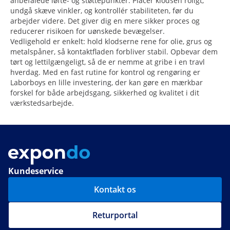
anbefalede løfte- og støttepunkter. Placér klodsen roligt,
undgå skæve vinkler, og kontrollér stabiliteten, før du
arbejder videre. Det giver dig en mere sikker proces og
reducerer risikoen for uønskede bevægelser.
Vedligehold er enkelt: hold klodserne rene for olie, grus og
metalspåner, så kontaktfladen forbliver stabil. Opbevar dem
tørt og lettilgængeligt, så de er nemme at gribe i en travl
hverdag. Med en fast rutine for kontrol og rengøring er
Laborboys en lille investering, der kan gøre en mærkbar
forskel for både arbejdsgang, sikkerhed og kvalitet i dit
værkstedsarbejde.
Kundeservice
Kontakt os
Returportal