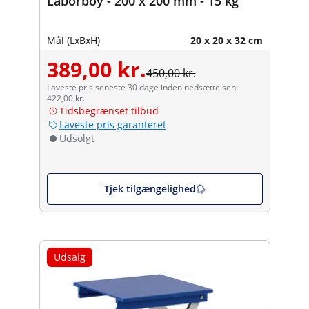
Laborboy - 200 x 200 mm - 15 kg
Mål (LxBxH)
20 x 20 x 32 cm
389,00 kr.
450,00 kr.
Laveste pris seneste 30 dage inden nedsættelsen:
422,00 kr.
Tidsbegrænset tilbud
Laveste pris garanteret
Udsolgt
Tjek tilgængelighed
Udsalg