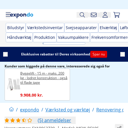
Biludstyr
Værkstedsinventar
Svejseapparater
Elværktøj
Løft
Håndværktøj
Produktion
Vakuumpakkere
Frekvensomformer
Eksklusive rabatter til Deres virksomhed
Spar nu
Kunder som kiggede på denne vare, interesserede sig også for
Byggelift - 15 m - maks. 200
kg - lodret konstruktion - også
til flade tage
9.908,00 kr.
/
expondo
/
Værksted og værktøj
/
Renovering og
(5) anmeldelser