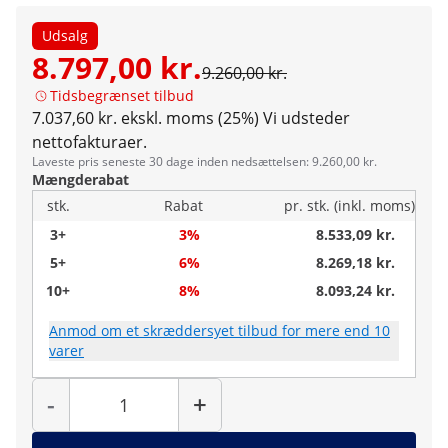
Udsalg
8.797,00 kr.
9.260,00 kr.
Tidsbegrænset tilbud
7.037,60 kr. ekskl. moms (25%)
Vi udsteder
nettofakturaer.
Laveste pris seneste 30 dage inden nedsættelsen: 9.260,00 kr.
Mængderabat
stk.
Rabat
pr. stk. (inkl. moms)
3+
3%
8.533,09 kr.
5+
6%
8.269,18 kr.
10+
8%
8.093,24 kr.
Anmod om et skræddersyet tilbud for mere end 10
varer
Antal
-
+