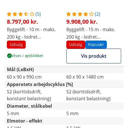
(5)
(2)
8.797,00 kr.
9.908,00 kr.
Byggelift - 10 m - maks.
Byggelift - 15 m - maks.
200 kg - lodret
200 kg - lodret
konstruktion - også til
konstruktion - også til
Udsalg
Udsalg
Populær
flade tage
flade tage
Vises i øjeblikket
Vis produkt
Mål (LxBxH)
60 x 90 x 990 cm
60 x 90 x 1480 cm
Apparatets arbejdscyklus [%]
S2 (korttidsdrift,
S2 (korttidsdrift,
konstant belastning)
konstant belastning)
Diameter, stålkabel
5 mm
5 mm
Elmotor - effekt