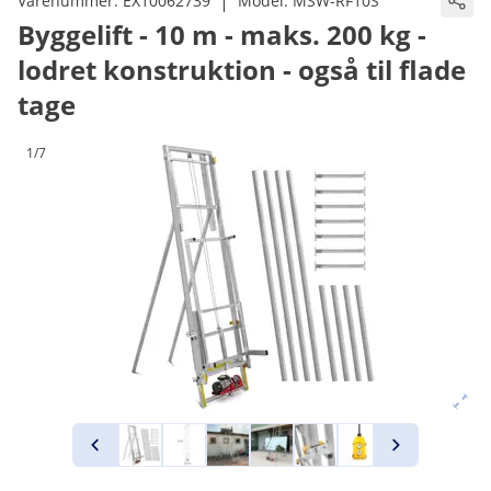
|
Varenummer:
EX10062739
Model:
MSW-RF10S
Byggelift - 10 m - maks. 200 kg -
lodret konstruktion - også til flade
tage
1/7