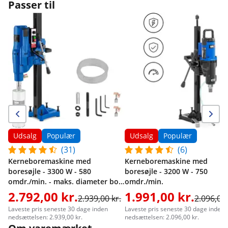
Passer til
Udsalg
Populær
Udsalg
Populær
(31)
(6)
Kerneboremaskine med
Kerneboremaskine med
boresøjle - 3300 W - 580
boresøjle - 3200 W - 750
omdr./min. - maks. diameter bor
omdr./min.
225 mm
2.792,00 kr.
1.991,00 kr.
2.939,00 kr.
2.096,00 
Laveste pris seneste 30 dage inden
Laveste pris seneste 30 dage inden
nedsættelsen: 2.939,00 kr.
nedsættelsen: 2.096,00 kr.