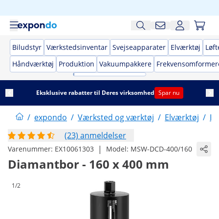
Biludstyr
Værkstedsinventar
Svejseapparater
Elværktøj
Løft
Håndværktøj
Produktion
Vakuumpakkere
Frekvensomformer
Eksklusive rabatter til Deres virksomhed
Spar nu
/
expondo
/
Værksted og værktøj
/
Elværktøj
/
Bo
(23) anmeldelser
|
Varenummer:
EX10061303
Model:
MSW-DCD-400/160
Diamantbor - 160 x 400 mm
1/2