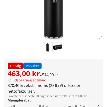
Udsalg
Populær
463,00 kr.
514,00 kr.
Tidsbegrænset tilbud
370,40 kr. ekskl. moms (25%)
Vi udsteder
nettofakturaer.
Laveste pris seneste 30 dage inden nedsættelsen: 514,00 kr.
Mængderabat
stk.
Rabat
pr. stk. (inkl. moms)