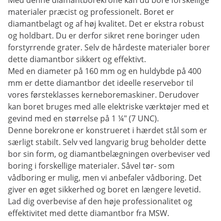
Med denne diamantborekrone kan du bore forskellige
materialer præcist og professionelt. Boret er
diamantbelagt og af høj kvalitet. Det er ekstra robust
og holdbart. Du er derfor sikret rene boringer uden
forstyrrende grater. Selv de hårdeste materialer borer
dette diamantbor sikkert og effektivt.
Med en diameter på 160 mm og en huldybde på 400
mm er dette diamantbor det ideelle reservebor til
vores førsteklasses kerneboremaskiner. Derudover
kan boret bruges med alle elektriske værktøjer med et
gevind med en størrelse på 1 ¼" (7 UNC).
Denne borekrone er konstrueret i hærdet stål som er
særligt stabilt. Selv ved langvarig brug beholder dette
bor sin form, og diamantbelægningen overbeviser ved
boring i forskellige materialer. Såvel tør- som
vådboring er mulig, men vi anbefaler vådboring. Det
giver en øget sikkerhed og boret en længere levetid.
Lad dig overbevise af den høje professionalitet og
effektivitet med dette diamantbor fra MSW.