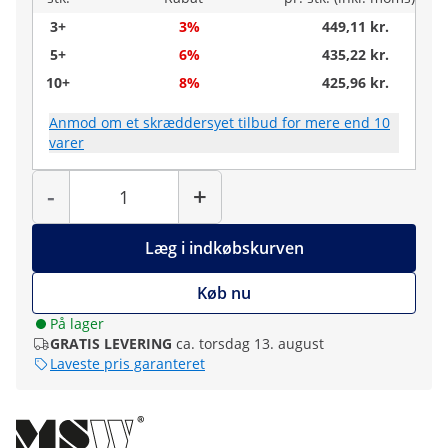
3+
3%
449,11 kr.
5+
6%
435,22 kr.
10+
8%
425,96 kr.
Anmod om et skræddersyet tilbud for mere end 10
varer
Antal
-
+
Læg i indkøbskurven
Køb nu
På lager
GRATIS LEVERING
ca. torsdag 13. august
Laveste pris garanteret