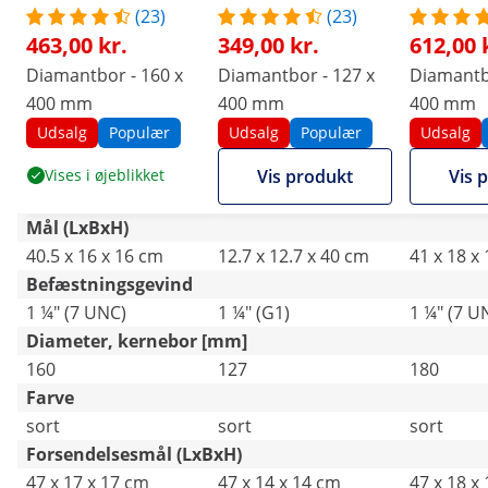
(23)
(23)
463,00 kr.
349,00 kr.
612,00 
Diamantbor - 160 x
Diamantbor - 127 x
Diamantbo
400 mm
400 mm
400 mm
Udsalg
Populær
Udsalg
Populær
Udsalg
Vises i øjeblikket
Vis produkt
Vis 
Mål (LxBxH)
40.5 x 16 x 16 cm
12.7 x 12.7 x 40 cm
41 x 18 x
Befæstningsgevind
1 ¼" (7 UNC)
1 ¼" (G1)
1 ¼" (7 U
Diameter, kernebor [mm]
160
127
180
Farve
sort
sort
sort
Forsendelsesmål (LxBxH)
47 x 17 x 17 cm
47 x 14 x 14 cm
47 x 18 x