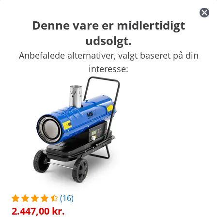
Denne vare er midlertidigt
udsolgt.
Biludstyr
Værkstedsinventar
Svejseapparater
Elværktøj
Løft
Anbefalede alternativer, valgt baseret på din
Håndværktøj
Produktion
Vakuumpakkere
Frekvensomformer
interesse:
Eksklusive rabatter til Deres virksomhed
Spar nu
/
expondo
/
Værksted og værktøj
/
Værkstedsinve
(8) anmeldelser
|
Varenummer:
EX10062158
Model:
MSW-TW-ET30000
Diesel-varmekanon med skorsten
- 30000 W - 38 l
(16)
1/11
2.447,00 kr.