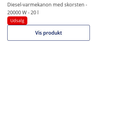
Diesel-varmekanon med skorsten -
20000 W - 20 l
Udsalg
Vis produkt
4.079,00 kr.
3.263,20 kr. ekskl. moms (25%)
Vi udsteder
nettofakturaer.
Mængderabat
stk.
Rabat
pr. stk. (inkl. moms)
3+
3%
3.956,63 kr.