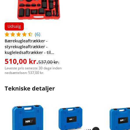
Udsalg
(6)
Bærekugleaftrækker -
styrekugleaftrækker -
kugleledsaftrækker - til
varevogne, pickups, vans eller
510,00 kr.
537,00 kr.
SUV'er - 21 dele
Laveste pris seneste 30 dage inden
nedsættelsen: 537,00 kr.
Tekniske detaljer