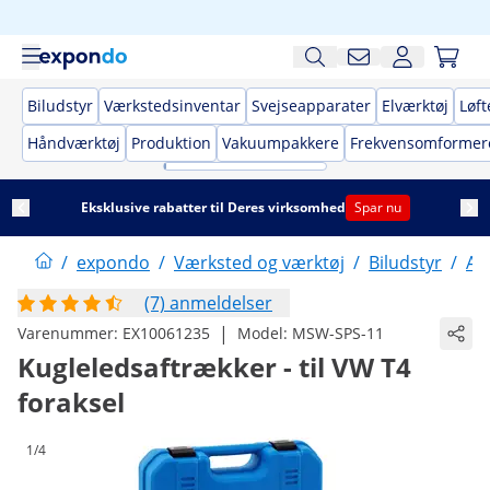
Biludstyr
Værkstedsinventar
Svejseapparater
Elværktøj
Løft
Håndværktøj
Produktion
Vakuumpakkere
Frekvensomformer
Eksklusive rabatter til Deres virksomhed
Spar nu
/
expondo
/
Værksted og værktøj
/
Biludstyr
/
Au
(7) anmeldelser
|
Varenummer:
EX10061235
Model:
MSW-SPS-11
Kugleledsaftrækker - til VW T4
foraksel
1/4