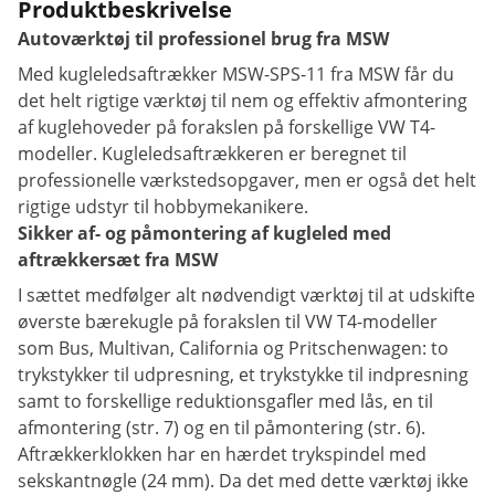
Produktbeskrivelse
Autoværktøj til professionel brug fra MSW
Med kugleledsaftrækker MSW-SPS-11 fra MSW får du
det helt rigtige værktøj til nem og effektiv afmontering
af kuglehoveder på forakslen på forskellige VW T4-
modeller. Kugleledsaftrækkeren er beregnet til
professionelle værkstedsopgaver, men er også det helt
rigtige udstyr til hobbymekanikere.
Sikker af- og påmontering af kugleled med
aftrækkersæt fra MSW
I sættet medfølger alt nødvendigt værktøj til at udskifte
øverste bærekugle på forakslen til VW T4-modeller
som Bus, Multivan, California og Pritschenwagen: to
trykstykker til udpresning, et trykstykke til indpresning
samt to forskellige reduktionsgafler med lås, en til
afmontering (str. 7) og en til påmontering (str. 6).
Aftrækkerklokken har en hærdet trykspindel med
sekskantnøgle (24 mm). Da det med dette værktøj ikke