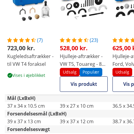
(7)
(23)
723,00 kr.
528,00 kr.
625,00 
Kugleledsaftrækker -
Hjulleje-aftrækker -
Hjulleje-a
til VW T4 foraksel
VW T5, Touareg - 85
Ford, Vol
mm
Udsalg
Populær
Udsalg
Vises i øjeblikket
Vis produkt
Vis 
Mål (LxBxH)
37 x 34 x 10.5 cm
39 x 27 x 10 cm
36.5 x 34
Forsendelsesmål (LxBxH)
39 x 37 x 13 cm
39 x 37 x 12 cm
38.7 x 36
Forsendelsesvægt