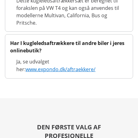
Dette kugleledsaftrækkersæt er beregnet til
forakslen på VW T4 og kan også anvendes til
modellerne Multivan, California, Bus og
Pritsche.
Har I kugleledsaftrækkere til andre biler i jeres
onlinebutik?
Ja, se udvalget
her:
www.expondo.dk/aftraekkere/
DEN FØRSTE VALG AF
PROFESJONELLE