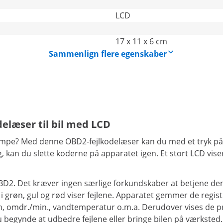
LCD
17 x 11 x 6 cm
Sammenlign flere egenskaber
elæser til bil med LCD
lslampe? Med denne OBD2-fejlkodelæser kan du med et tryk p
 kan du slette koderne på apparatet igen. Et stort LCD vise
2. Det kræver ingen særlige forkundskaber at betjene denne
 i grøn, gul og rød viser fejlene. Apparatet gemmer de regis
m, omdr./min., vandtemperatur o.m.a. Derudover vises de pr
du begynde at udbedre fejlene eller bringe bilen på værksted.