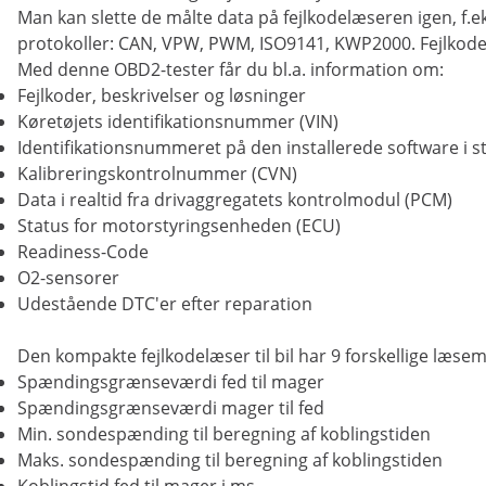
Man kan slette de målte data på fejlkodelæseren igen, f.e
protokoller: CAN, VPW, PWM, ISO9141, KWP2000. Fejlkodelæse
Med denne OBD2-tester får du bl.a. information om:
Fejlkoder, beskrivelser og løsninger
Køretøjets identifikationsnummer (VIN)
Identifikationsnummeret på den installerede software i s
Kalibreringskontrolnummer (CVN)
Data i realtid fra drivaggregatets kontrolmodul (PCM)
Status for motorstyringsenheden (ECU)
Readiness-Code
O2-sensorer
Udestående DTC'er efter reparation
Den kompakte fejlkodelæser til bil har 9 forskellige læsem
Spændingsgrænseværdi fed til mager
Spændingsgrænseværdi mager til fed
Min. sondespænding til beregning af koblingstiden
Maks. sondespænding til beregning af koblingstiden