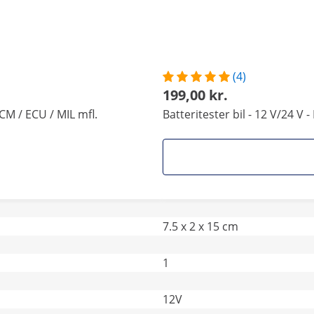
(4)
199,00 kr.
PCM / ECU / MIL mfl.
Batteritester bil - 12 V/24 V 
7.5 x 2 x 15 cm
1
12V