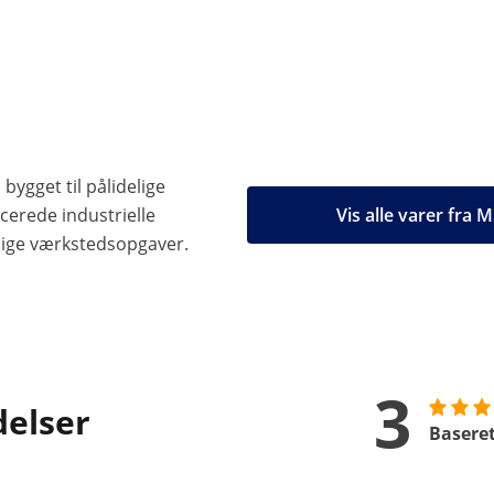
bygget til pålidelige
ncerede industrielle
Vis alle varer fra
glige værkstedsopgaver.
3
delser
Baseret