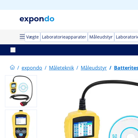
Vægte
Laboratorieapparater
Måleudstyr
Laboratori
/
expondo
/
Måleteknik
/
Måleudstyr
/
Batterite