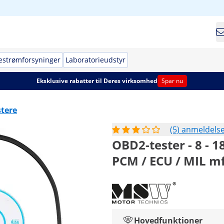
estrømforsyninger
Laboratorieudstyr
Eksklusive rabatter til Deres virksomhed
Spar nu
stere
(5) anmeldels
OBD2-tester - 8 - 18
PCM / ECU / MIL mf
Hovedfunktioner