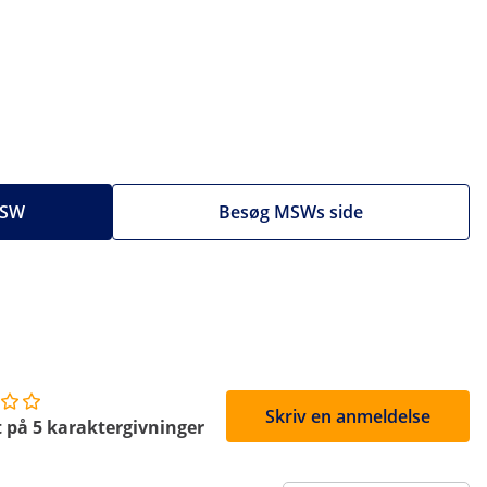
 MSW
Besøg MSWs side
Skriv en anmeldelse
 på 5 karaktergivninger