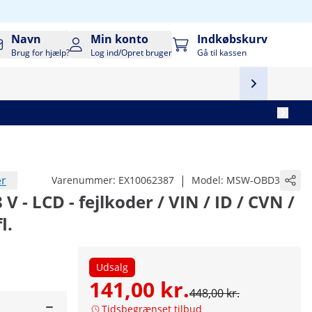
Navn
Min konto
Indkøbskurv
Brug for hjælp?
Log ind/Opret bruger
Gå til kassen
er
|
Varenummer:
EX10062387
Model:
MSW-OBD3
 V - LCD - fejlkoder / VIN / ID / CVN /
l.
Udsalg
141,00 kr.
448,00 kr.
Tidsbegrænset tilbud