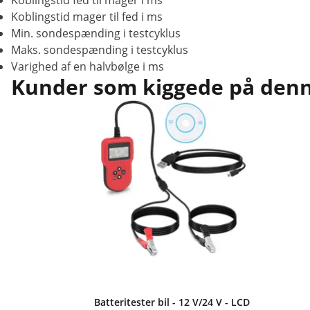
Koblingstid fed til mager i ms
Koblingstid mager til fed i ms
Min. sondespænding i testcyklus
Maks. sondespænding i testcyklus
Varighed af en halvbølge i ms
Kunder som kiggede på denne
Batteritester bil - 12 V/24 V - LCD