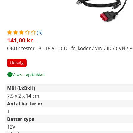
(5)
141,00 kr.
OBD2-tester - 8 - 18 V - LCD - fejlkoder / VIN / ID / CVN / 
Udsalg
Vises i øjeblikket
Mål (LxBxH)
7.5 x 2 x 14 cm
Antal batterier
1
Batteritype
12V