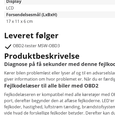
Display
LCD
Forsendelsesmål (LxBxH)
17 x 11 x 6 cm
Leveret følger
OBD2-tester MSW-OBD3
Produktbeskrivelse
Diagnose på få sekunder med denne fejlkod
Kører bilen problemløst eller lyser af og til en advarse
giver information om hvor problemet er. Når du er færdig,
Fejlkodelæser til alle biler med OBD2
Fejlkodelæseren er kompatibel med alle køretøjer med OBD
port, derefter begynder den at aflæse fejlkoderne. LED'er
fejlkoder, hastighed, luftstrøm tænding, brændstofsyste
vide hvad de forskellige fejlkoder betyder. Derefter kan 