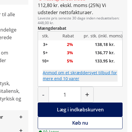
112,80 kr. ekskl. moms (25%)
Vi
udsteder nettofakturaer.
til alle
Laveste pris seneste 30 dage inden nedsættelsen:
448,00 kr.
Mængderabat
indelige
stk.
Rabat
pr. stk. (inkl. moms)
jerede
3+
2%
138,18 kr.
a om
5+
3%
136,77 kr.
der
10+
5%
133,95 kr.
Anmod om et skræddersyet tilbud for
mere end 10 varer
tysk,
Antal
italiensk,
-
+
 tyrkisk og
Læg i indkøbskurven
er
Køb nu
På lager