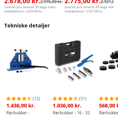
2.678,00 kr.
2.775,00 kr.
2.976,00 kr.
2.921,00 
Laveste pris seneste 30 dage inden
Laveste pris seneste 30 dage inden
nedsættelsen: 2.834,00 kr.
nedsættelsen: 2.921,00 kr.
Tekniske detaljer
(12)
(31)
1.436,00 kr.
1.036,00 kr.
568,00 
Rørbukker -
Rørbukker - 16 - 32
Rørbukker