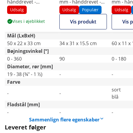
hånddrevet -
mm - hånddrevet -
mm - hån
firkantrør 38 mm
90°
180°
Udsalg
Udsalg
Populær
Udsalg
Vises i øjeblikket
Vis produkt
Vis 
Mål (LxBxH)
50 x 22 x 33 cm
34 x 31 x 15.5 cm
60 x 11 x
Bøjningsvinkel [°]
0 - 360
90
0 - 180
Diameter, rør [mm]
19 - 38 (¾" - 1 ½)
-
-
Farve
sort
-
-
blå
Fladstål [mm]
-
-
-
Sammenlign flere egenskaber
Leveret følger