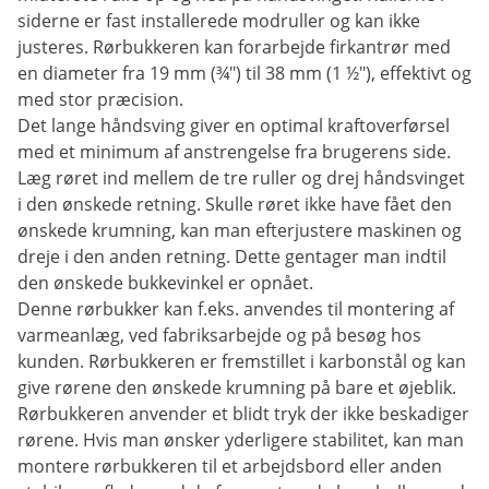
siderne er fast installerede modruller og kan ikke
justeres. Rørbukkeren kan forarbejde firkantrør med
en diameter fra 19 mm (¾") til 38 mm (1 ½"), effektivt og
med stor præcision.
Det lange håndsving giver en optimal kraftoverførsel
med et minimum af anstrengelse fra brugerens side.
Læg røret ind mellem de tre ruller og drej håndsvinget
i den ønskede retning. Skulle røret ikke have fået den
ønskede krumning, kan man efterjustere maskinen og
dreje i den anden retning. Dette gentager man indtil
den ønskede bukkevinkel er opnået.
Denne rørbukker kan f.eks. anvendes til montering af
varmeanlæg, ved fabriksarbejde og på besøg hos
kunden. Rørbukkeren er fremstillet i karbonstål og kan
give rørene den ønskede krumning på bare et øjeblik.
Rørbukkeren anvender et blidt tryk der ikke beskadiger
rørene. Hvis man ønsker yderligere stabilitet, kan man
montere rørbukkeren til et arbejdsbord eller anden