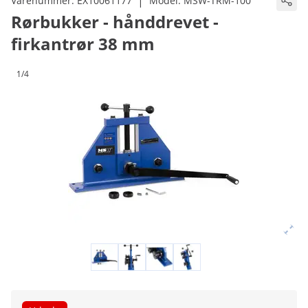
|
Varenummer:
EX10061177
Model:
MSW-TRM-100
Rørbukker - hånddrevet -
firkantrør 38 mm
1/4