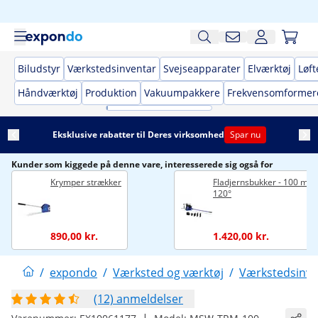
Biludstyr
Værkstedsinventar
Svejseapparater
Elværktøj
Løft
Håndværktøj
Produktion
Vakuumpakkere
Frekvensomformer
Eksklusive rabatter til Deres virksomhed
Spar nu
Kunder som kiggede på denne vare, interesserede sig også for
Krymper strækker
Fladjernsbukker - 100 mm 
120°
890,00 kr.
1.420,00 kr.
/
expondo
/
Værksted og værktøj
/
Værkstedsinve
(12) anmeldelser