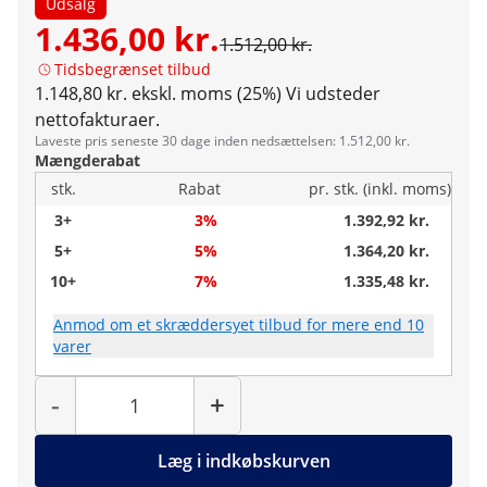
Udsalg
1.436,00 kr.
1.512,00 kr.
Tidsbegrænset tilbud
1.148,80 kr. ekskl. moms (25%)
Vi udsteder
nettofakturaer.
Laveste pris seneste 30 dage inden nedsættelsen: 1.512,00 kr.
Mængderabat
stk.
Rabat
pr. stk. (inkl. moms)
3+
3%
1.392,92 kr.
5+
5%
1.364,20 kr.
10+
7%
1.335,48 kr.
Anmod om et skræddersyet tilbud for mere end 10
varer
Antal
-
+
Læg i indkøbskurven