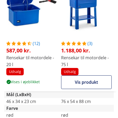
(12)
(3)
587,00 kr.
1.188,00 kr.
Rensekar til motordele -
Rensekar til motordele -
20 l
75 l
Udsalg
Udsalg
Vises i øjeblikket
Vis produkt
Mål (LxBxH)
46 x 34 x 23 cm
76 x 54 x 88 cm
Farve
rød
rød