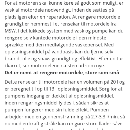
For at motoren skal kunne køre så godt som muligt, er
vask af motordele nødvendigt, inden de sættes på
plads igen efter en reparation. At rengøre motordele
grundigt er nemmest i et rensekar til motordele fra
MSW. I det lukkede system med vask og pumpe kan du
rengøre selv kantede motordele i den mindste
sprække med den medfølgende vaskepensel. Med
opløsningsmiddel på vandbasis kan du fjerne selv
brændt olie og snavs grundigt og effektivt. Efter en tur
i karret, ser motordelene næsten ud som nye.
Det er nemt at rengøre motordele, store som små
Dette rensekar til motordele har en volumen på 20 l og
er beregnet til op til 13 l opløsningsmiddel. Sørg for at
pumpens indgang er dækket af opløsningsmiddel,
inden rengøringsmiddel fyldes i, sådan sikres at
pumpen fungerer med sin fulde effekt. Pumpen
arbejder med en gennemstrømning på 2,7-3,3 l/min. så
du med en kraftig stråle kan rengøre store flader såvel