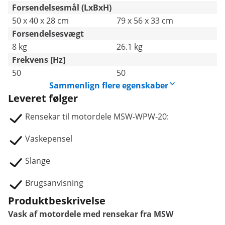
Forsendelsesmål (LxBxH)
50 x 40 x 28 cm
79 x 56 x 33 cm
Forsendelsesvægt
8 kg
26.1 kg
Frekvens [Hz]
50
50
Sammenlign flere egenskaber
Leveret følger
Rensekar til motordele MSW-WPW-20:
Vaskepensel
Slange
Brugsanvisning
Produktbeskrivelse
Vask af motordele med rensekar fra MSW