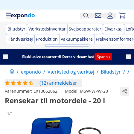
Biludstyr
Værkstedsinventar
Svejseapparater
Elværktøj
Løft
Håndværktøj
Produktion
Vakuumpakkere
Frekvensomformer
Eksklusive rabatter til Deres virksomhed
Spar nu
/
expondo
/
Værksted og værktøj
/
Biludstyr
/
Au
(12) anmeldelser
|
Varenummer:
EX10062062
Model:
MSW-WPW-20
Rensekar til motordele - 20 l
1/4