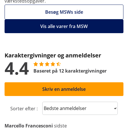
værkstedsopgaver.
Besøg MSWs side
Vis alle varer fra MSW
Karaktergivninger og anmeldelser
4.4
Baseret på 12 karaktergivninger
Skriv en anmeldelse
Sort reviews
Sorter efter :
Marcello Francesconi
sidste