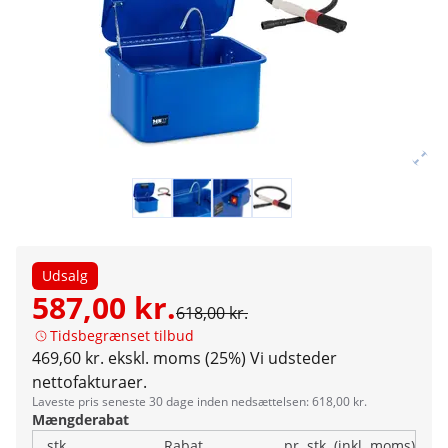
Udsalg
587,00 kr.
618,00 kr.
Tidsbegrænset tilbud
469,60 kr. ekskl. moms (25%)
Vi udsteder
nettofakturaer.
Laveste pris seneste 30 dage inden nedsættelsen: 618,00 kr.
Mængderabat
stk.
Rabat
pr. stk. (inkl. moms)