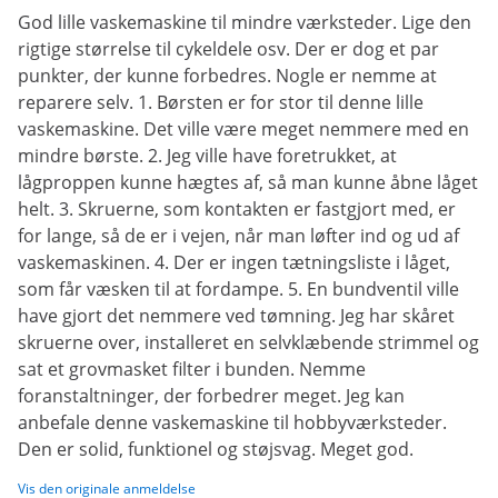
God lille vaskemaskine til mindre værksteder. Lige den
rigtige størrelse til cykeldele osv. Der er dog et par
punkter, der kunne forbedres. Nogle er nemme at
reparere selv. 1. Børsten er for stor til denne lille
vaskemaskine. Det ville være meget nemmere med en
mindre børste. 2. Jeg ville have foretrukket, at
lågproppen kunne hægtes af, så man kunne åbne låget
helt. 3. Skruerne, som kontakten er fastgjort med, er
for lange, så de er i vejen, når man løfter ind og ud af
vaskemaskinen. 4. Der er ingen tætningsliste i låget,
som får væsken til at fordampe. 5. En bundventil ville
have gjort det nemmere ved tømning. Jeg har skåret
skruerne over, installeret en selvklæbende strimmel og
sat et grovmasket filter i bunden. Nemme
foranstaltninger, der forbedrer meget. Jeg kan
anbefale denne vaskemaskine til hobbyværksteder.
Den er solid, funktionel og støjsvag. Meget god.
Vis den originale anmeldelse