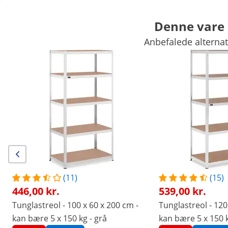
Denne vare e
Anbefalede alternati
Biludstyr
Værkstedsinventar
Svejseapparater
Elværktøj
Løft
Håndværktøj
Produktion
Vakuumpakkere
Frekvensomformer
Eksklusive rabatter til Deres virksomhed
Spar nu
/
expondo
/
Værksted og værktøj
/
Værkstedsinve
Ingen
Vær den første til at
anmelde dette produkt
anmeldelser
|
Varenummer:
EX10061984
Model:
MSW-STSH-31
(11)
(15)
Tunglastreol - 120 x 40 x 180 cm -
446,00 kr.
539,00 kr.
kan bære 5 x 150 kg - grå
Tunglastreol - 100 x 60 x 200 cm -
Tunglastreol - 120
kan bære 5 x 150 kg - grå
kan bære 5 x 150 k
1/6