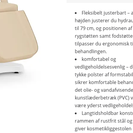
Fleksibelt justerbart – 
højden justerer du hydraul
til 79 cm, og positionen af
rygstøtten samt fodstøtt
tilpasser du ergonomisk ti
behandlingen.
komfortabel og
vedligeholdelsesvenlig – 
tykke polster af formstabi
sikrer komfortable behand
det olie- og vandafvisend
kunstlæderbetræk (PVC) vi
være yderst vedligeholdel
Langtidsholdbar konst
rammen af rustfrit stål og
giver kosmetikliggestolen s