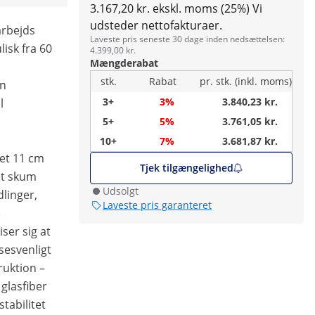
3.167,20 kr. ekskl. moms (25%)
Vi
udsteder nettofakturaer.
arbejds
Laveste pris seneste 30 dage inden nedsættelsen:
isk fra 60
4.399,00 kr.
Mængderabat
stk.
Rabat
pr. stk. (inkl. moms)
en
3+
3%
3.840,23 kr.
l
5+
5%
3.761,05 kr.
10+
7%
3.681,87 kr.
det 11 cm
Tjek tilgængelighed
lt skum
Udsolgt
linger,
Laveste pris garanteret
e
ser sig at
sesvenligt
ruktion –
 glasfiber
tabilitet