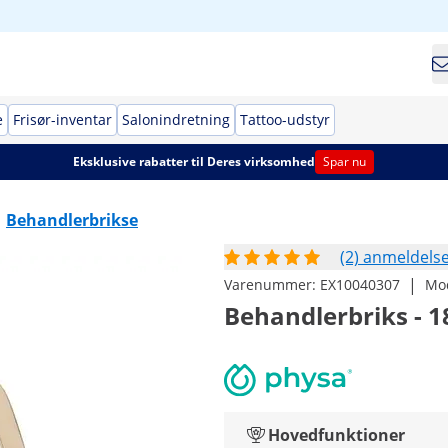
e
Frisør-inventar
Salonindretning
Tattoo-udstyr
Eksklusive rabatter til Deres virksomhed
Spar nu
Behandlerbrikse
(2) anmeldels
|
Varenummer:
EX10040307
Mo
Behandlerbriks - 18
Hovedfunktioner