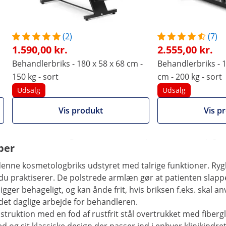
Sammenlign flere egenskaber
(2)
(7)
1.590,00 kr.
2.555,00 kr.
Behandlerbriks - 180 x 58 x 68 cm -
Behandlerbriks - 1
150 kg - sort
cm - 200 kg - sort
Udsalg
Udsalg
BERGAMO DARK BEIGE
Vis produkt
Vis p
O DARK BEIGE. Behandlerbriksen har en række indstillinger
r, kosmetikere, negleteknikere, makeupartister, mikropigmen
per
nne kosmetologbriks udstyret med talrige funktioner. Ryglæ
 du praktiserer. De polstrede armlæn gør at patienten slappe
igger behageligt, og kan ånde frit, hvis briksen f.eks. skal
r det daglige arbejde for behandleren.
struktion med en fod af rustfrit stål overtrukket med fiber