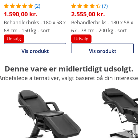
(2)
(7)
1.590,00 kr.
2.555,00 kr.
Behandlerbriks - 180 x 58 x
Behandlerbriks - 180 x 58 x
68 cm - 150 kg - sort
67 - 78 cm - 200 kg - sort
Udsalg
Udsalg
Vis produkt
Vis produkt
Denne vare er midlertidigt udsolgt.
180.5 x 78 x 120 cm
180 x 77 x 104 cm
Anbefalede alternativer, valgt baseret på din interesse
Nej
Ja
58 cm
58 cm
sort
sort
110.5 x 61 x 32 cm
181 x 106 x 56 cm