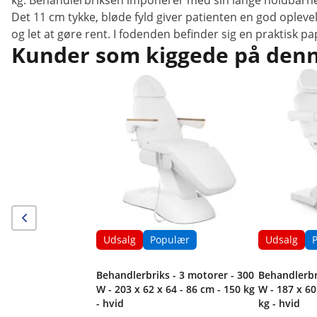
kg. Behandlerbriksen imponerer med sin lange holdbarhed 
Det 11 cm tykke, bløde fyld giver patienten en god oplev
og let at gøre rent. I fodenden befinder sig en praktisk pap
Kunder som kiggede på denne
Udsalg
Populær
Udsalg
Behandlerbriks - 3 motorer - 300
Behandlerbr
W - 203 x 62 x 64 - 86 cm - 150 kg
W - 187 x 60
- hvid
kg - hvid