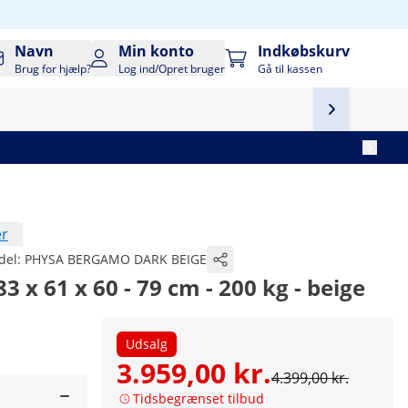
Navn
Min konto
Indkøbskurv
Brug for hjælp?
Log ind/Opret bruger
Gå til kassen
er
del:
PHYSA BERGAMO DARK BEIGE
3 x 61 x 60 - 79 cm - 200 kg - beige
Udsalg
3.959,00 kr.
4.399,00 kr.
Tidsbegrænset tilbud