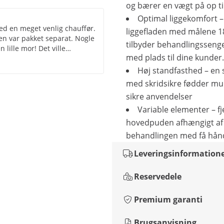
og bærer en vægt på op til
Optimal liggekomfort –
med en meget venlig chauffør.
liggefladen med målene 1
en var pakket separat. Nogle
tilbyder behandlingssenge
 lille mor! Det ville
med plads til dine kunder.
som reserve. Stolen er stabil
kun som massagestol til fod-
Høj standfasthed – en 
lt, med foden eller i
med skridsikre fødder mu
 Lidt vaklende for tunge
sikre anvendelser
det, vi bruger det til. Der
er fem gange så meget. Vi
Variable elementer – fj
hovedpuden afhængigt af
behandlingen med få hån
Leveringsinformation
Reservedele
Premium garanti
Brugsanvisning