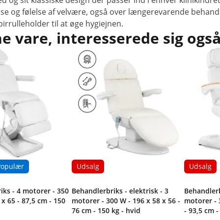
og sit klassiske design der passer ind i enhver klinikindre
else og følelse af velvære, også over længerevarende behand
irrulleholder til at øge hygiejnen.
 vare, interesserede sig også
Populær
Udsalg
Udsalg
iks - 4 motorer - 350
Behandlerbriks - elektrisk - 3
Behandlerbr
 x 65 - 87,5 cm - 150
motorer - 300 W - 196 x 58 x 56 -
motorer - 
76 cm - 150 kg - hvid
- 93,5 cm -