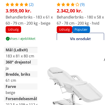
(2)
(9)
3.959,00 kr.
2.342,00 kr.
Behandlerbriks - 183 x 61 x
Behandlerbriks - 180 x 58 x
60 - 79 cm - 200 kg - beige
67 - 78 cm - 200 kg - hvid
Udsalg
Udsalg
Populær
Vises i øjeblikket
Vis produkt
Mål (LxBxH)
183 x 81 x 80 cm
179 x 81 x 79 cm
360° drejestol
Ja
Ja
Bredde, briks
61 cm
58 cm
Farve
beige
hvid
Forsendelsesmål (LxBxH)
212.5 x 109 x 112 cm
181 x 106 x 56.5 cm