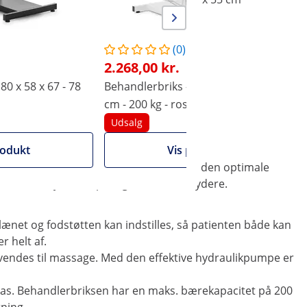
(0)
2.268,00 kr.
80 x 58 x 67 - 78
Behandlerbriks - 180 x 58 x 66 - 76
B
cm - 200 kg - rosa
c
Udsalg
rodukt
Vis produkt
 der kan give patienten og behandleren den optimale
tister, stylister, spa- og wellnessudbydere.
net og fodstøtten kan indstilles, så patienten både kan
r helt af.
 anvendes til massage. Med den effektive hydraulikpumpe er
glas. Behandlerbriksen har en maks. bærekapacitet på 200