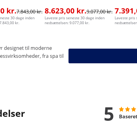
0 kr.
8.623,00 kr.
7.391,
7.843,00 kr.
9.077,00 kr.
eneste 30 dage inden
Laveste pris seneste 30 dage inden
Laveste pris
7.843,00 kr.
nedsættelsen: 9.077,00 kr.
nedsættelsen:
yr designet til moderne
essvirksomheder, fra spa til
5
delser
Baseret