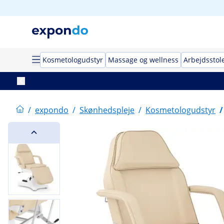
Kosmetologudstyr
Massage og wellness
Arbejdsstol
/
expondo
/
Skønhedspleje
/
Kosmetologudstyr
/