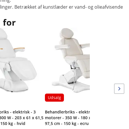
tning.
linger. Betrækket af kunstlæder er vand- og olieafvisende
 for
Udsalg
Behandler
motorer -
89 cm - 1
Udsalg
iks - elektrisk - 3
Behandlerbriks - elektrisk - 4
300 W - 203 x 61 x 61,5
motorer - 350 W - 180 x 61 x 65 -
 150 kg - hvid
97,5 cm - 150 kg - ecru / hvid