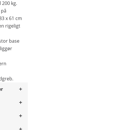
 200 kg.
 på
83 x 61 cm
n rigeligt
stor base
liggør
ern
dgreb.
er