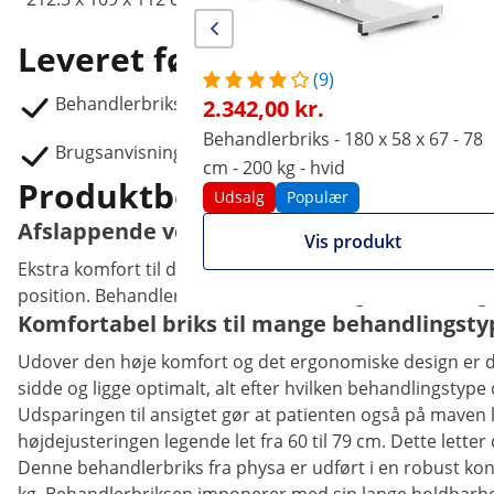
Leveret følger
(9)
Behandlerbriks PHYSA BERGAMO DARK BEIGE
2.342,00 kr.
Behandlerbriks - 180 x 58 x 67 - 78
Brugsanvisning
cm - 200 kg - hvid
Produktbeskrivelse
Udsalg
Populær
Afslappende velvære på behandlerbriks 
Vis produkt
Ekstra komfort til din salon med behandlerbriks BERGAM
position. Behandlerbriksen henvender sig til kosmetologe
Komfortabel briks til mange behandlingsty
Udover den høje komfort og det ergonomiske design er de
sidde og ligge optimalt, alt efter hvilken behandlingstype
Udsparingen til ansigtet gør at patienten også på maven l
højdejusteringen legende let fra 60 til 79 cm. Dette lette
Denne behandlerbriks fra physa er udført i en robust kon