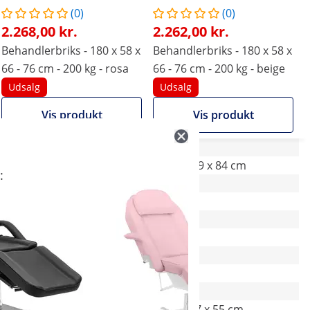
(0)
(0)
2.268,00 kr.
2.262,00 kr.
Behandlerbriks - 180 x 58 x
Behandlerbriks - 180 x 58 x
66 - 76 cm - 200 kg - rosa
66 - 76 cm - 200 kg - beige
Udsalg
Udsalg
Vis produkt
Vis produkt
80 x 181.5 x 84.3 cm
76.5 x 179 x 84 cm
:
Ja
Ja
58 cm
58 cm
rosa
beige
107 x 180.6 x 55.3 cm
182 x 107 x 55 cm