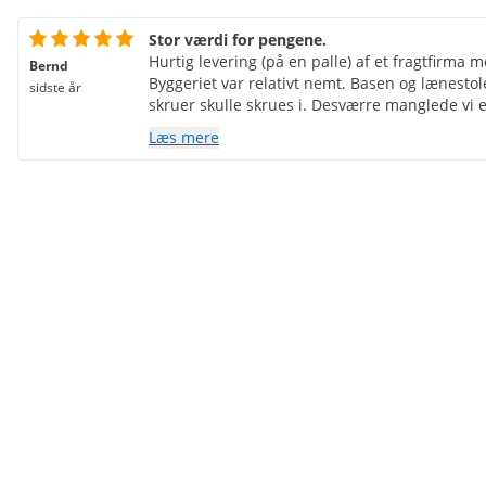
Stor værdi for pengene.
Hurtig levering (på en palle) af et fragtfirma 
Bernd
Byggeriet var relativt nemt. Basen og lænestol
sidste år
skruer skulle skrues i. Desværre manglede vi en
selvfølgelig være godt at tilføje et par skruer 
Læs mere
og meget godt lavet til prisen. Vi bruger den 
eller migrænemassage. Justeringen sker manue
hånden. Den er lidt for smal som en liggestol.
kunder under stærke massager, men det er ikke 
findes helt sikkert bedre derude, men de kost
ville købe det igen til enhver tid.