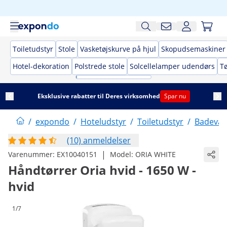
Toiletudstyr
Stole
Vasketøjskurve på hjul
Skopudsemaskiner
Hotel-dekoration
Polstrede stole
Solcellelamper udendørs
T
Eksklusive rabatter til Deres virksomhed
Spar nu
/
expondo
/
Hoteludstyr
/
Toiletudstyr
/
Badevær
(10) anmeldelser
|
Varenummer:
EX10040151
Model:
ORIA WHITE
Håndtørrer Oria hvid - 1650 W -
hvid
1/7