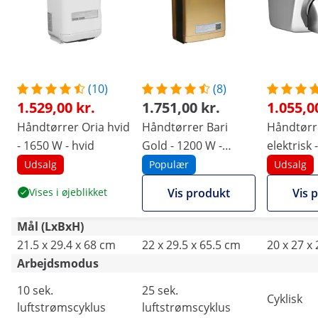
(10)
(8)
1.529,00 kr.
1.751,00 kr.
1.055,0
Håndtørrer Oria hvid
Håndtørrer Bari
Håndtørre
- 1650 W - hvid
Gold - 1200 W -
elektrisk 
gylden
360° luft
Udsalg
Populær
Udsalg
Vises i øjeblikket
Vis produkt
Vis 
Mål (LxBxH)
21.5 x 29.4 x 68 cm
22 x 29.5 x 65.5 cm
20 x 27 x
Arbejdsmodus
10 sek.
25 sek.
Cyklisk
luftstrømscyklus
luftstrømscyklus