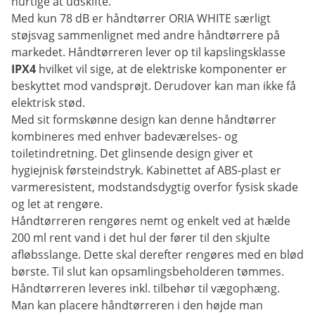
hurtige at udskifte.
Med kun 78 dB er håndtørrer ORIA WHITE særligt
støjsvag sammenlignet med andre håndtørrere på
markedet. Håndtørreren lever op til kapslingsklasse
IPX4
hvilket vil sige, at de elektriske komponenter er
beskyttet mod vandsprøjt. Derudover kan man ikke få
elektrisk stød.
Med sit formskønne design kan denne håndtørrer
kombineres med enhver badeværelses- og
toiletindretning. Det glinsende design giver et
hygiejnisk førsteindstryk. Kabinettet af ABS-plast er
varmeresistent, modstandsdygtig overfor fysisk skade
og let at rengøre.
Håndtørreren rengøres nemt og enkelt ved at hælde
200 ml rent vand i det hul der fører til den skjulte
afløbsslange. Dette skal derefter rengøres med en blød
børste. Til slut kan opsamlingsbeholderen tømmes.
Håndtørreren leveres inkl. tilbehør til vægophæng.
Man kan placere håndtørreren i den højde man