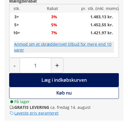
Mængderabat
stk.
Rabat
pr. stk. (inkl. moms)
3+
3%
1.483,13 kr.
5+
5%
1.452,55 kr.
10+
7%
1.421,97 kr.
Anmod om et skræddersyet tilbud for mere end 10
varer
Antal
-
+
Læg i indkøbskurven
Køb nu
På lager
GRATIS LEVERING
ca. fredag 14. august
Laveste pris garanteret