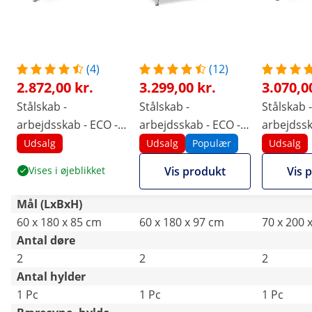
(4)
(12)
2.872,00 kr.
3.299,00 kr.
3.070,0
Stålskab -
Stålskab -
Stålskab -
arbejdsskab - ECO -
arbejdsskab - ECO -
arbejdssk
180 x 60 cm - 600 kg -
180 x 60 cm - 600 kg -
200 x 70 c
Udsalg
Udsalg
Populær
Udsalg
Royal Catering
med bagkant - Royal
Royal Cat
Vises i øjeblikket
Vis produkt
Vis 
Catering
Mål (LxBxH)
60 x 180 x 85 cm
60 x 180 x 97 cm
70 x 200 
Antal døre
2
2
2
Antal hylder
1 Pc
1 Pc
1 Pc