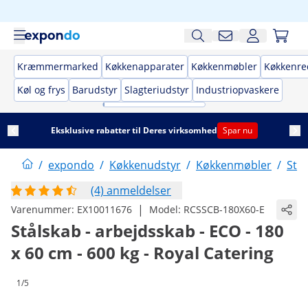
Kræmmermarked
Køkkenapparater
Køkkenmøbler
Køkkenre
Køl og frys
Barudstyr
Slagteriudstyr
Industriopvaskere
Eksklusive rabatter til Deres virksomhed
Spar nu
/
expondo
/
Køkkenudstyr
/
Køkkenmøbler
/
Stå
(4) anmeldelser
|
Varenummer:
EX10011676
Model:
RCSSCB-180X60-E
Stålskab - arbejdsskab - ECO - 180
x 60 cm - 600 kg - Royal Catering
1/5