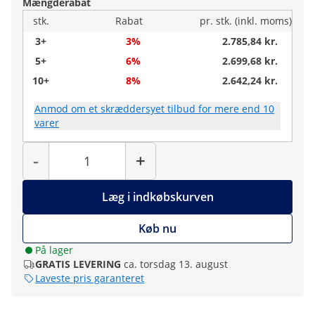
Mængderabat
stk.
Rabat
pr. stk. (inkl. moms)
3+
3%
2.785,84 kr.
5+
6%
2.699,68 kr.
10+
8%
2.642,24 kr.
Anmod om et skræddersyet tilbud for mere end 10
varer
Antal
-
+
Læg i indkøbskurven
Køb nu
På lager
GRATIS LEVERING
ca. torsdag 13. august
Laveste pris garanteret