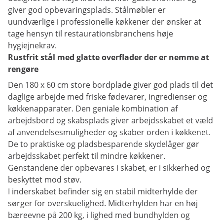
giver god opbevaringsplads. Stålmøbler er
uundværlige i professionelle køkkener der ønsker at
tage hensyn til restaurationsbranchens høje
hygiejnekrav.
Rustfrit stål med glatte overflader der er nemme at
rengøre
Den 180 x 60 cm store bordplade giver god plads til det
daglige arbejde med friske fødevarer, ingredienser og
køkkenapparater. Den geniale kombination af
arbejdsbord og skabsplads giver arbejdsskabet et væld
af anvendelsesmuligheder og skaber orden i køkkenet.
De to praktiske og pladsbesparende skydelåger gør
arbejdsskabet perfekt til mindre køkkener.
Genstandene der opbevares i skabet, er i sikkerhed og
beskyttet mod støv.
I inderskabet befinder sig en stabil midterhylde der
sørger for overskuelighed. Midterhylden har en høj
bæreevne på 200 kg, i lighed med bundhylden og