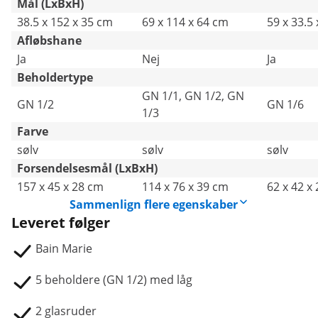
Mål (LxBxH)
38.5 x 152 x 35 cm
69 x 114 x 64 cm
59 x 33.5
Afløbshane
Ja
Nej
Ja
Beholdertype
GN 1/1, GN 1/2, GN
GN 1/2
GN 1/6
1/3
Farve
sølv
sølv
sølv
Forsendelsesmål (LxBxH)
157 x 45 x 28 cm
114 x 76 x 39 cm
62 x 42 x
Sammenlign flere egenskaber
Leveret følger
Bain Marie
5 beholdere (GN 1/2) med låg
2 glasruder