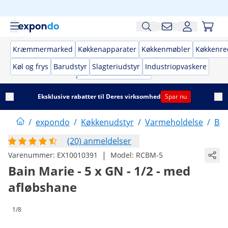
Kræmmermarked
Køkkenapparater
Køkkenmøbler
Køkkenre
Køl og frys
Barudstyr
Slagteriudstyr
Industriopvaskere
Eksklusive rabatter til Deres virksomhed
Spar nu
/
expondo
/
Køkkenudstyr
/
Varmeholdelse
/
Bai
(20) anmeldelser
|
Varenummer:
EX10010391
Model:
RCBM-5
Bain Marie - 5 x GN - 1/2 - med
afløbshane
1/8