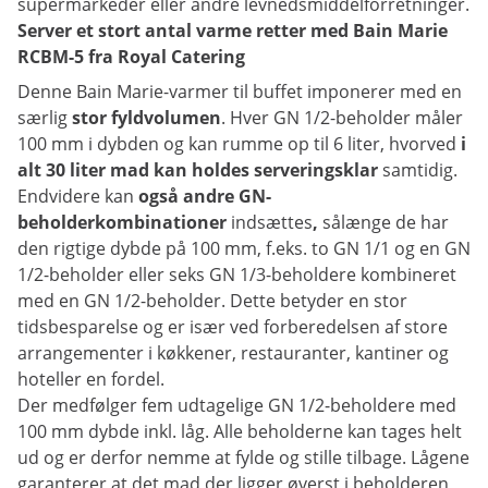
supermarkeder eller andre levnedsmiddelforretninger.
Server et stort antal varme retter med Bain Marie
RCBM-5 fra Royal Catering
Denne Bain Marie-varmer til buffet imponerer med en
særlig
stor fyldvolumen
. Hver GN 1/2-beholder måler
100 mm i dybden og kan rumme op til 6 liter, hvorved
i
alt 30 liter mad kan holdes serveringsklar
samtidig.
Endvidere kan
også andre GN-
beholderkombinationer
indsættes
,
sålænge de har
den rigtige dybde på 100 mm, f.eks. to GN 1/1 og en GN
1/2-beholder eller seks GN 1/3-beholdere kombineret
med en GN 1/2-beholder. Dette betyder en stor
tidsbesparelse og er især ved forberedelsen af store
arrangementer i køkkener, restauranter, kantiner og
hoteller en fordel.
Der medfølger fem udtagelige GN 1/2-beholdere med
100 mm dybde inkl. låg. Alle beholderne kan tages helt
ud og er derfor nemme at fylde og stille tilbage. Lågene
garanterer at det mad der ligger øverst i beholderen,