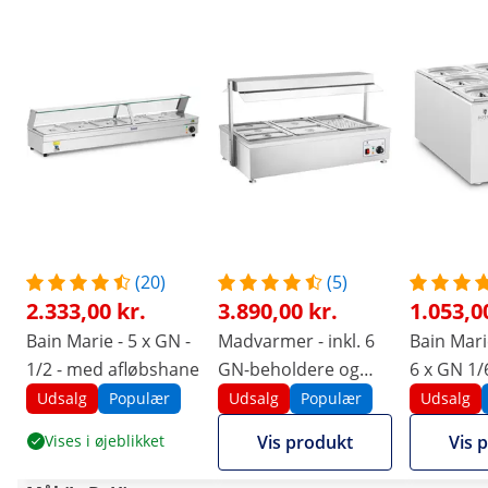
(20)
(5)
2.333,00 kr.
3.890,00 kr.
1.053,0
Bain Marie - 5 x GN -
Madvarmer - inkl. 6
Bain Mari
1/2 - med afløbshane
GN-beholdere og
6 x GN 1/6
kødbakke
afløbsha
Udsalg
Populær
Udsalg
Populær
Udsalg
Vises i øjeblikket
Vis produkt
Vis 