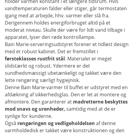
holder varmen konstant i et længere tidsrum. Hvis
vandtemperaturen falder eller stiger, går termostaten
igang med at arbejde, hhv. varmer eller slå fra.
Derigennem holdes energiforbruget altid på et
moderat niveau. Skulle der være for lidt vand tilbage i
apparatet, lyser den røde kontrollampe.
Bain Marie-serveringsudstyret forener et tidløst design
med et robust kabinet. Det er fremstillet i
førsteklasses rustfrit stål
. Materialet er meget
slidstærkt og robust. Ydermere er det
sundhedsmæssigt ubetænkeligt og takket være den
lette rengøring særligt hygiejnisk.
Denne Bain Marie-varmer til buffet er udstyret med en
afdækning af sikkerhedsglas. Den er let at montere og
afmontere. Den garanterer at
madretterne beskyttes
mod snavs og urenheder,
samtidig med at de er
synlige for kunderne.
Også
rengøringen og vedligeholdelsen
af denne
varmholdedisk er takket være konstruktionen og den