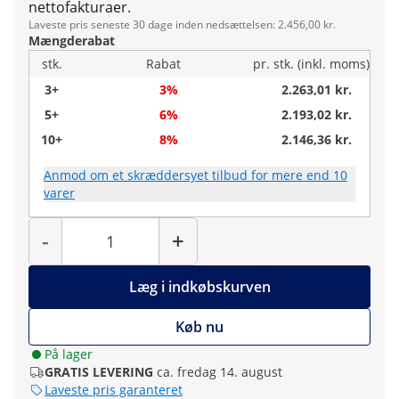
nettofakturaer.
Laveste pris seneste 30 dage inden nedsættelsen: 2.456,00 kr.
Mængderabat
stk.
Rabat
pr. stk. (inkl. moms)
3+
3%
2.263,01 kr.
5+
6%
2.193,02 kr.
10+
8%
2.146,36 kr.
Anmod om et skræddersyet tilbud for mere end 10
varer
Antal
-
+
Læg i indkøbskurven
Køb nu
På lager
GRATIS LEVERING
ca. fredag 14. august
Laveste pris garanteret