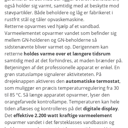
også holder sig varmt, samtidig med at beskytte mod
støvpartikler. Både beholdere og låg er fabrikeret i
rustfrit stål og tåler opvaskemaskine.
Retterne opvarmes ved hjælp af et vandbad.
Varmeelementet opvarmer vandet som befinder sig
mellem GN-holderen og GN-beholderne så
sidstenævnte bliver varmet op. Derigennem kan
retterne
holdes varme over et længere tidsrum
samtidig med at det forhindres, at maden brænder på.
Betjeningen af det professionelle apparat er enkel. En
grøn statuslampe signalerer aktiviteteten. På
drejeknappen aktiveres den
automatiske termostat
,
som muliggør en præcis temperaturregulering fra 30
til 85 °C. Så længe apparatet opvarmer, lyser den
orangefarvede kontrollampe. Temperaturen kan hele
tiden aflæses og kontrolleres på det
digitale display
.
Det
effektive 2.200 watt kraftige varmeelement
opvarmer vandet i det førsteklasses vandbassin og