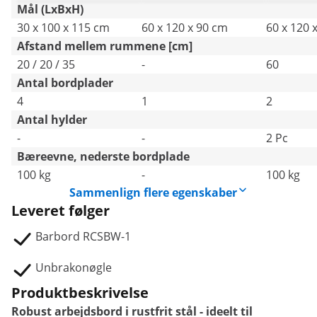
Catering
Catering
Mål (LxBxH)
30 x 100 x 115 cm
60 x 120 x 90 cm
60 x 120 
Afstand mellem rummene [cm]
20 / 20 / 35
-
60
Antal bordplader
4
1
2
Antal hylder
-
-
2 Pc
Bæreevne, nederste bordplade
100 kg
-
100 kg
Sammenlign flere egenskaber
Leveret følger
Barbord RCSBW-1
Unbrakonøgle
Produktbeskrivelse
Robust arbejdsbord i rustfrit stål - ideelt til