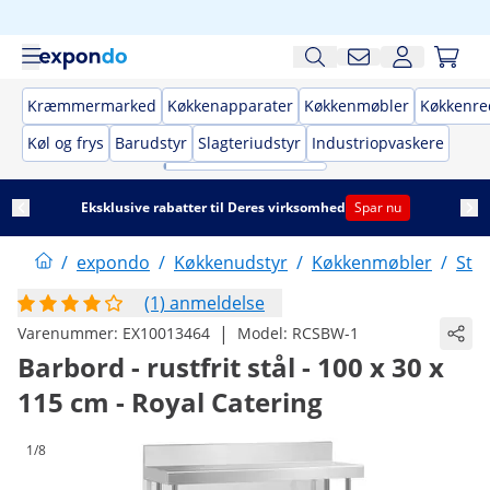
Kræmmermarked
Køkkenapparater
Køkkenmøbler
Køkkenre
Køl og frys
Barudstyr
Slagteriudstyr
Industriopvaskere
Eksklusive rabatter til Deres virksomhed
Spar nu
/
expondo
/
Køkkenudstyr
/
Køkkenmøbler
/
Stå
(1) anmeldelse
|
Varenummer:
EX10013464
Model:
RCSBW-1
Barbord - rustfrit stål - 100 x 30 x
115 cm - Royal Catering
1/8