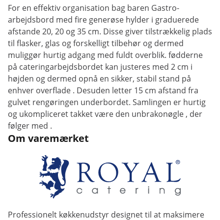
For
en
effektiv
organisation
bag
baren
Gastro-
arbejdsbord
med
fire
generøse
hylder
i
graduerede
afstande
20,
20
og
35
cm.
Disse
giver
tilstrækkelig plads
til
flasker,
glas
og
forskelligt
tilbehør
og
dermed
muliggør
hurtig
adgang
med
fuldt
overblik.
fødderne
på
cateringarbejdsbordet kan justeres
med
2
cm
i
højden
og dermed
opnå en
sikker,
stabil
stand på
enhver
overflade
.
Desuden letter
15
cm afstand fra
gulvet
rengøringen
under
bordet
.
Samlingen
er
hurtig
og
ukompliceret
takket være
den
unbrakonøgle
, der
følger med
.
Om varemærket
Professionelt køkkenudstyr designet til at maksimere