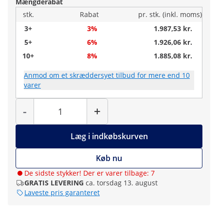
Mængderabat
stk.
Rabat
pr. stk. (inkl. moms)
3+
3%
1.987,53 kr.
5+
6%
1.926,06 kr.
10+
8%
1.885,08 kr.
Anmod om et skræddersyet tilbud for mere end 10
varer
Antal
-
+
Læg i indkøbskurven
Køb nu
De sidste stykker! Der er varer tilbage: 7
GRATIS LEVERING
ca. torsdag 13. august
Laveste pris garanteret