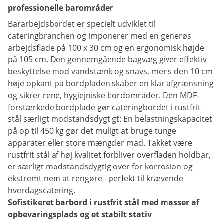
professionelle barområder
Bararbejdsbordet er specielt udviklet til
cateringbranchen og imponerer med en generøs
arbejdsflade på 100 x 30 cm og en ergonomisk højde
på 105 cm. Den gennemgående bagvæg giver effektiv
beskyttelse mod vandstænk og snavs, mens den 10 cm
høje opkant på bordpladen skaber en klar afgrænsning
og sikrer rene, hygiejniske bordområder. Den MDF-
forstærkede bordplade gør cateringbordet i rustfrit
stål særligt modstandsdygtigt: En belastningskapacitet
på op til 450 kg gør det muligt at bruge tunge
apparater eller store mængder mad. Takket være
rustfrit stål af høj kvalitet forbliver overfladen holdbar,
er særligt modstandsdygtig over for korrosion og
ekstremt nem at rengøre - perfekt til krævende
hverdagscatering.
Sofistikeret barbord i rustfrit stål med masser af
opbevaringsplads og et stabilt stativ