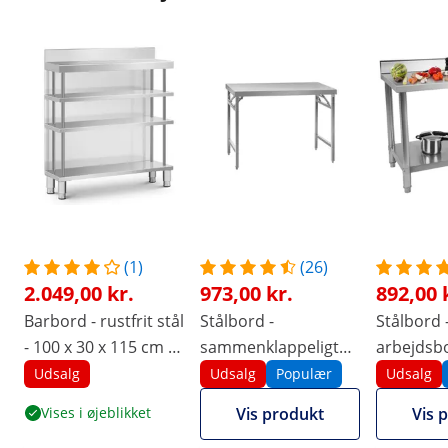
(1)
(26)
2.049,00 kr.
973,00 kr.
892,00 
Barbord - rustfrit stål
Stålbord -
Stålbord 
- 100 x 30 x 115 cm -
sammenklappeligt
arbejdsbo
Royal Catering
arbejdsbord -
køkken - 
Udsalg
Udsalg
Populær
Udsalg
PREMIUM - 120 x 60
60 cm - 2
Vises i øjeblikket
Vis produkt
Vis 
cm - 210 kg - Royal
bagkant -