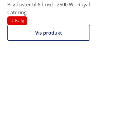
Brødrister til 6 brød - 2500 W - Royal
|
Varenummer:
EX10013479
Model:
RCET-4N
Catering
Brødrister til 4 brød - 1800 W -
Udsalg
Royal Catering
Vis produkt
1/5