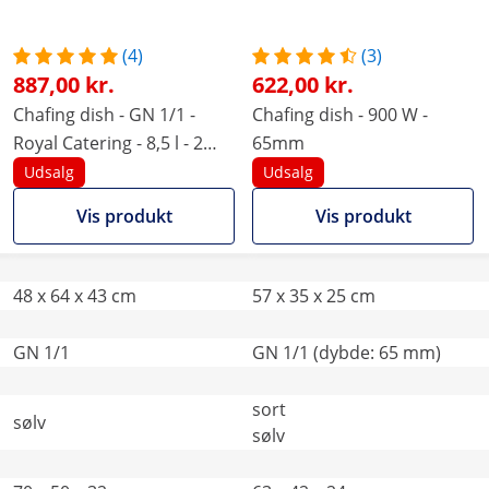
(4)
(3)
887,00 kr.
622,00 kr.
Chafing dish - GN 1/1 -
Chafing dish - 900 W -
Royal Catering - 8,5 l - 2
65mm
brændere
Udsalg
Udsalg
Vis produkt
Vis produkt
48 x 64 x 43 cm
57 x 35 x 25 cm
GN 1/1
GN 1/1 (dybde: 65 mm)
sort
sølv
sølv