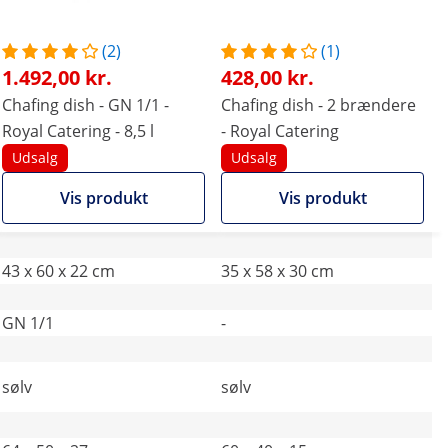
(2)
(1)
1.492,00 kr.
428,00 kr.
Chafing dish - GN 1/1 -
Chafing dish - 2 brændere
Royal Catering - 8,5 l
- Royal Catering
Udsalg
Udsalg
Vis produkt
Vis produkt
43 x 60 x 22 cm
35 x 58 x 30 cm
GN 1/1
-
sølv
sølv