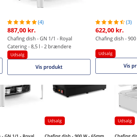
har et varmeisoleret glaslåg hvorigennem gæsterne kan be
armt eller koldt vand inden chafing dish'en tages i brug. V
(4)
(3)
kånsomt og uden at brænde på.
887,00 kr.
622,00 kr.
s væk.
 vare, interesserede sig også
Chafing dish - GN 1/1 - Royal
Chafing dish - 90
Catering - 8,5 l - 2 brændere
Udsalg
Udsalg
Vis p
Vis produkt
Udsalg
Udsalg
 - GN 1/1 - Royal
Chafing dish - 900 W - 65mm
Chafing di