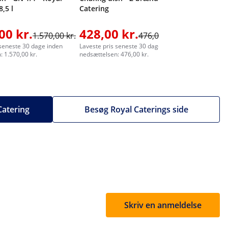
8,5 l
Catering
00 kr.
428,00 kr.
659,0
1.570,00 kr.
476,00 kr.
 seneste 30 dage inden
Laveste pris seneste 30 dage inden
Laveste pr
 1.570,00 kr.
nedsættelsen: 476,00 kr.
nedsættelse
 Catering
Besøg Royal Caterings side
Skriv en anmeldelse