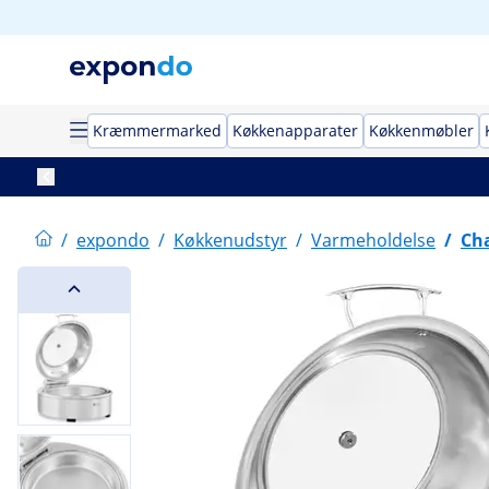
Kræmmermarked
Køkkenapparater
Køkkenmøbler
/
expondo
/
Køkkenudstyr
/
Varmeholdelse
/
Cha