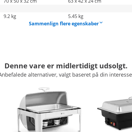
70 x 50 x 32 cm
63 x 42 x 24 cm
9.2 kg
5.45 kg
Sammenlign flere egenskaber
Denne vare er midlertidigt udsolgt.
Anbefalede alternativer, valgt baseret på din interesse
 madvarmer med vandbad
rfekt til at holde den rigtige serveringstemperatur over e
estaurant og hotel, som catering-udstyr og til store arrange
tering
d ved enhver lejlighed. Den store volumen på 5,5 l gør de
Den fyldes med frisklavet mad direkte fra komfuret, f.eks. s
 og hærdet glas der lever op til hygiejnekravene indenfor r