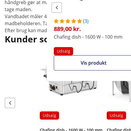
håndgreb gør at man undgår at brænde sig. Denne model 
tage maden.
Vandbadet måler 450 x 480 x 95 mm indeni og fyldes med v
(3)
madbeholderen. Takket være vandbadet varmes maden s
889,00 kr.
Efter brug kan madvarmeren adskilles, vaskes op og stille
Kunder som kiggede på denne
Chafing dish - 1600 W - 100 mm
Udsalg
Vis produkt
Udsalg
Udsalg
Chafing dish - 1600 W - 100 mm
Chafing dish