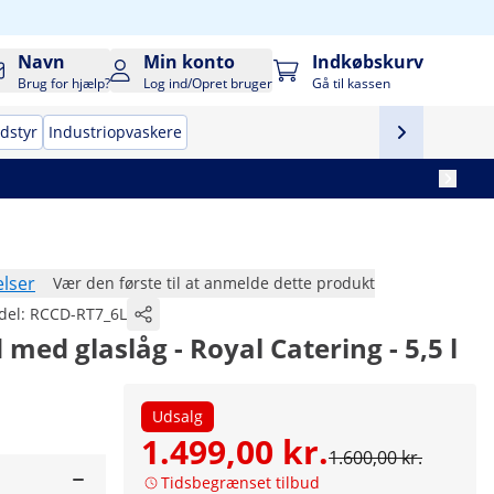
Navn
Min konto
Indkøbskurv
Brug for hjælp?
Log ind/Opret bruger
Gå til kassen
udstyr
Industriopvaskere
lser
Vær den første til at anmelde dette produkt
del:
RCCD-RT7_6L
 med glaslåg - Royal Catering - 5,5 l
Udsalg
1.499,00 kr.
1.600,00 kr.
Tidsbegrænset tilbud