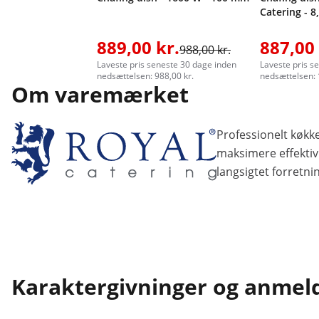
Catering - 8
889,00 kr.
887,00 
988,00 kr.
Laveste pris seneste 30 dage inden
Laveste pris s
nedsættelsen: 988,00 kr.
nedsættelsen: 
Om varemærket
Professionelt køkke
maksimere effektivi
langsigtet forretni
Karaktergivninger og anmel