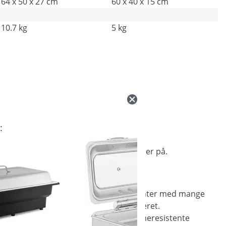
64 x 50 x 27 cm
60 x 40 x 15 cm
10.7 kg
5 kg
:
t længere tidsrum, uden at maden brænder på.
menter.
nne chafing dish perfekt til arrangementer med mange
uppe, sovs, chili con carne eller gryderet.
estaurationsområdet. Det praktiske varmeresistente