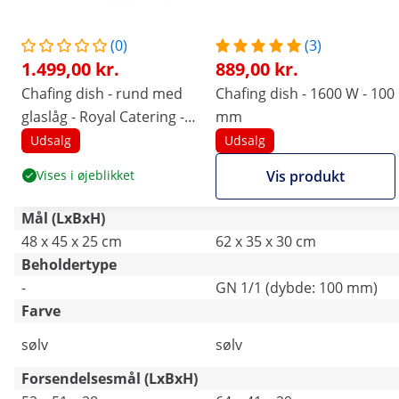
(0)
(3)
1.499,00 kr.
889,00 kr.
Chafing dish - rund med
Chafing dish - 1600 W - 100
glaslåg - Royal Catering -
mm
5,5 l
Udsalg
Udsalg
Vises i øjeblikket
Vis produkt
Mål (LxBxH)
48 x 45 x 25 cm
62 x 35 x 30 cm
Beholdertype
-
GN 1/1 (dybde: 100 mm)
Farve
sølv
sølv
Forsendelsesmål (LxBxH)