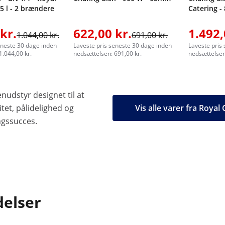
,5 l - 2 brændere
Catering - 
kr.
622,00 kr.
1.492,
1.044,00 kr.
691,00 kr.
eneste 30 dage inden
Laveste pris seneste 30 dage inden
Laveste pris
1.044,00 kr.
nedsættelsen: 691,00 kr.
nedsættelsen:
nudstyr designet til at
tet, pålidelighed og
Vis alle varer fra Royal
ngssucces.
delser