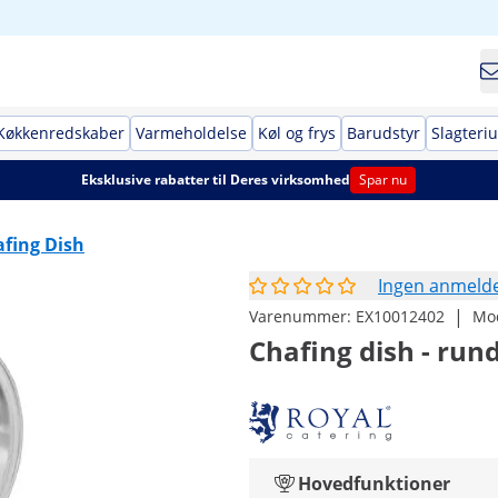
Køkkenredskaber
Varmeholdelse
Køl og frys
Barudstyr
Slagteri
Eksklusive rabatter til Deres virksomhed
Spar nu
fing Dish
Ingen anmelde
|
Varenummer:
EX10012402
Mo
Chafing dish - rund
Hovedfunktioner