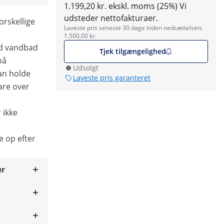
1.199,20 kr. ekskl. moms (25%)
Vi
udsteder nettofakturaer.
rskellige
Laveste pris seneste 30 dage inden nedsættelsen:
1.500,00 kr.
d vandbad
Tjek tilgængelighed
på
Udsolgt
an holde
Laveste pris garanteret
are over
 ikke
e op efter
er