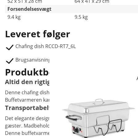
52 x 51 x 28 cm
64 x 41 x 29 cm
Forsendelsesvægt
9.4 kg
9.5 kg
Leveret følger
Chafing dish RCCD-RT7_6L
Brugsanvisning
Produktbeskrivelse
Altid den rigtige serveringstemperatur i
Denne chafing dish RCCD-RT7_6L fra Royal Catering er pe
Buffetvarmeren kan f.eks. bruges til tag selv-bordet på r
Transportabelt catering-udstyr fra Royal Ca
Det elegante design vil tiltrække gæsternes opmærksomhe
gæster. Madbeholderen måler 390 x 65 mm og er aftagelig. 
Denne buffetvarmer er konstrueret af solidt rustfrit stål