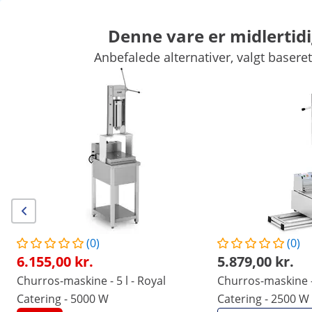
Denne vare er midlertidi
Anbefalede alternativer, valgt baseret
Kræmmermarked
Køkkenapparater
Køkkenmøbler
Køkkenre
Køl og frys
Barudstyr
Slagteriudstyr
Industriopvaskere
Eksklusive rabatter til Deres virksomhed
Spar nu
Kunder som kiggede på denne vare, interesserede sig også for
Churros-maskine - 5 l - Royal
Churros-maskine - 5 l - Ro
Catering - 5000 W
Catering - 2500 W
6.155,00 kr.
5.879,00 kr.
(0)
(0)
6.155,00 kr.
5.879,00 kr.
/
expondo
/
Køkkenudstyr
/
Kræmmermarked
/
Churros-maskine - 5 l - Royal
Churros-maskine - 
(1) anmeldelse
Catering - 5000 W
Catering - 2500 W