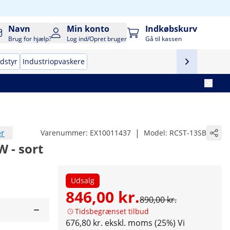
Navn
Min konto
Indkøbskurv
Brug for hjælp?
Log ind/Opret bruger
Gå til kassen
udstyr
Industriopvaskere
er
|
Varenummer:
EX10011437
Model:
RCST-13SB
W - sort
Udsalg
846,00 kr.
890,00 kr.
Tidsbegrænset tilbud
676,80 kr. ekskl. moms (25%)
Vi