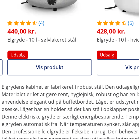
yderet og sovs serveringsklar i et længere tidsrum på
(4)
(5)
ts af rustfrit stål præsenterer madvarerne for gæsterne.
440,00 kr.
428,00 kr.
ant, hotel, tag selv-bord, catering, kantine, cafeteria og
 langtidsholdbart og af høj kvalitet.
Elgryde - 10 l - sølvlakeret stål
Elgryde - 10 l - hvi
Kvaliteten i højsædet med elgryder fra Royal
Udsalg
Udsalg
Den elektriske gryde har en effekt på 600 watt og en volumen
suppe, sovs og varme drikke på den rigtige serveringstem
Vis produkt
Vis p
fuldautomatiske termostat fra 30 til 80 °C. Mellem gryden o
skånsom og jævn opvarmning, uden at brænde på.
Elgrydens kabinet er fabrikeret i robust stål. Den udtagelige 1
Materialet er let at gøre rent, hygiejnisk, robust og har en l
anvendelse elegant ud på buffetbordet. Låget er udstyret m
øseske. Låget har en holder så det kan stå i opklappet posi
Denne elektriske gryde er særligt energibesparende. Tempe
elgryden automatisk fra. Når temperaturen synker, slår appa
Den professionelle elgryde er fleksibel i brug. Den behøver 