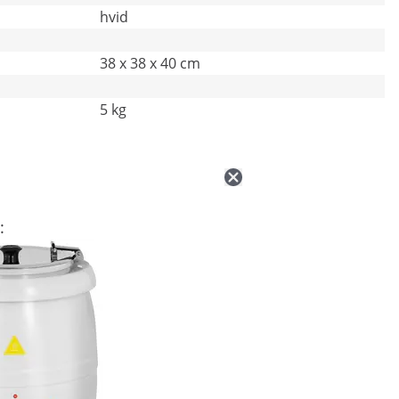
hvid
38 x 38 x 40 cm
5 kg
: