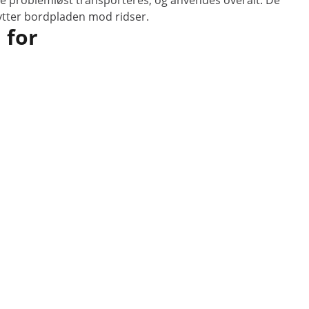
de problemløst transporteres, og anvendes overalt. De
ytter bordpladen mod ridser.
 for