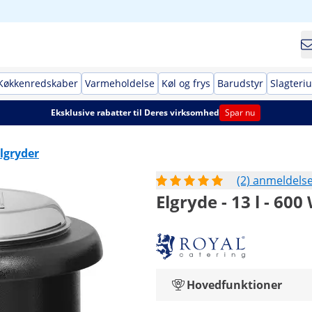
Køkkenredskaber
Varmeholdelse
Køl og frys
Barudstyr
Slagteri
Eksklusive rabatter til Deres virksomhed
Spar nu
lgryder
(2) anmeldels
Elgryde - 13 l - 600 
Hovedfunktioner