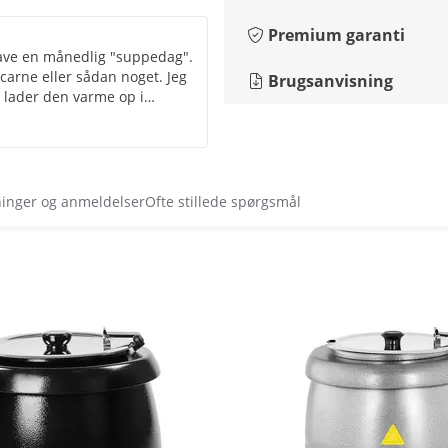
Premium garanti
lave en månedlig "suppedag".
 carne eller sådan noget. Jeg
Brugsanvisning
 lader den varme op i
time er cirka 9 kg
r temperaturen, så der kan
t modtaget af vores
ninger og anmeldelser
Ofte stillede spørgsmål