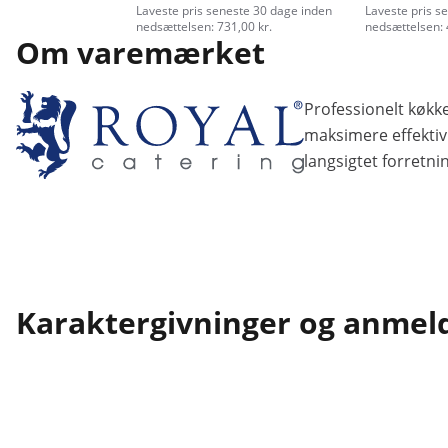
Laveste pris seneste 30 dage inden
Laveste pris s
nedsættelsen: 731,00 kr.
nedsættelsen: 
Om varemærket
Professionelt køkke
maksimere effektivi
langsigtet forretni
Karaktergivninger og anmel