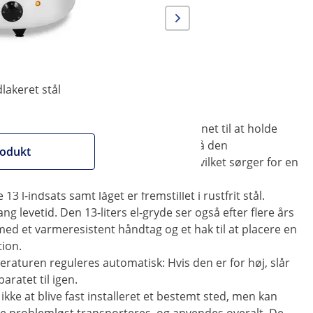
dlakeret stål
 Catering
 på 13 liter. Den er derfor perfekt egnet til at holde
peratur. Temperaturen kan indstilles på den
rodukt
g indsatsen befinder sig et vandbad hvilket sørger for en
3 l-indsats samt låget er fremstillet i rustfrit stål.
ang levetid. Den 13-liters el-gryde ser også efter flere års
ed et varmeresistent håndtag og et hak til at placere en
tion.
raturen reguleres automatisk: Hvis den er for høj, slår
ratet til igen.
ikke at blive fast installeret et bestemt sted, men kan