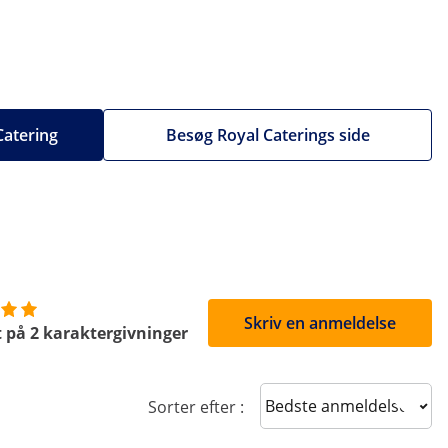
 Catering
Besøg Royal Caterings side
Skriv en anmeldelse
 på 2 karaktergivninger
Sort reviews
Sorter efter :