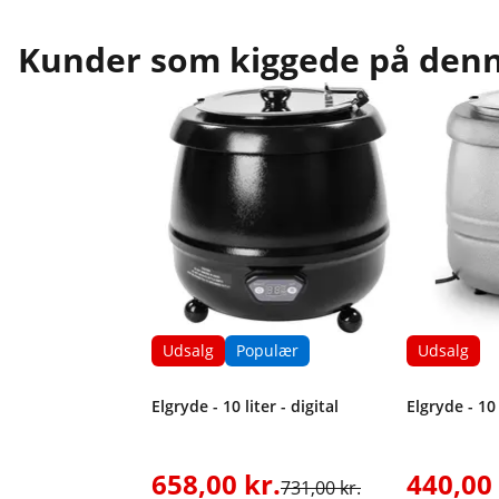
Kunder som kiggede på denne
Udsalg
Populær
Udsalg
Elgryde - 10 liter - digital
Elgryde - 10 
658,00 kr.
440,00 
731,00 kr.