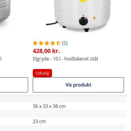
(5)
428,00 kr.
l
Elgryde - 10 l - hvidlakeret stål
Udsalg
Vis produkt
36 x 33 x 38 cm
23 cm