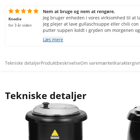
Nem at bruge og nem at rengøre.
Jeg bruger enheden i vores virksomhed til at 
Knodie
Jeg plejer at lave gullaschsuppe eller chili con
for 3 år siden
putter suppen koldt i gryden om morgenen og
vandbadet. Intet brænder på og efter cirka 1,5 
Læs mere
gullaschsuppe varm. Så skruer jeg lidt ned fo
spises noget varmt dagen lang. Det bliver god
medarbejdere og er ikke rigtig dyrt.
Tekniske detaljer
Produktbeskrivelse
Om varemærket
Karaktergiv
Tekniske detaljer