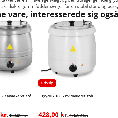
takket være sin lave egenvægt og den udtagelige indergry
skridsikre gummifødder sørger for en stabil stand og besk
 vare, interesserede sig også
Udsalg
l - sølvlakeret stål
Elgryde - 10 l - hvidlakeret stål
kr.
428,00 kr.
463,00 kr.
476,00 kr.