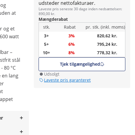
udsteder nettofakturaer.
 og
Laveste pris seneste 30 dage inden nedsættelsen:
uden at
890,00 kr.
Mængderabat
stk.
Rabat
pr. stk. (inkl. moms)
r og et
3+
3%
820,62 kr.
 600 watt
5+
6%
795,24 kr.
dbar –
10+
8%
778,32 kr.
tfrit stål
Tjek tilgængelighed
- 80 °C
Udsolgt
 en lang
Laveste pris garanteret
er
nt
lappet
er