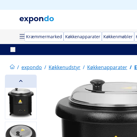
Kræmmermarked
Køkkenapparater
Køkkenmøbler
/
expondo
/
Køkkenudstyr
/
Køkkenapparater
/
E