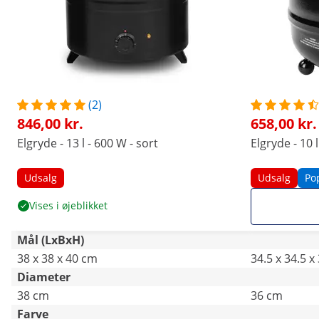
(2)
846,00 kr.
658,00 kr.
Elgryde - 13 l - 600 W - sort
Elgryde - 10 l
Udsalg
Udsalg
Po
Vises i øjeblikket
Mål (LxBxH)
38 x 38 x 40 cm
34.5 x 34.5 x
Diameter
38 cm
36 cm
Farve