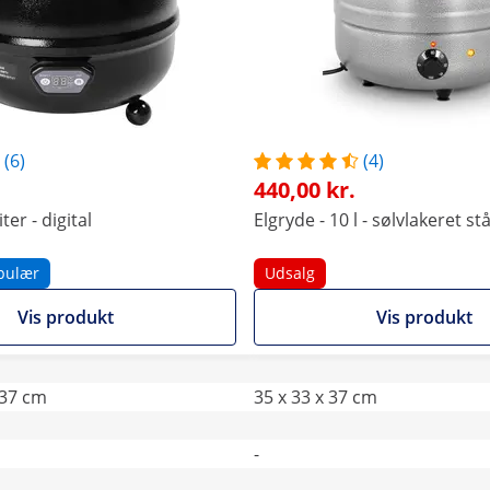
(6)
(4)
440,00 kr.
iter - digital
Elgryde - 10 l - sølvlakeret stå
pulær
Udsalg
Vis produkt
Vis produkt
 37 cm
35 x 33 x 37 cm
-