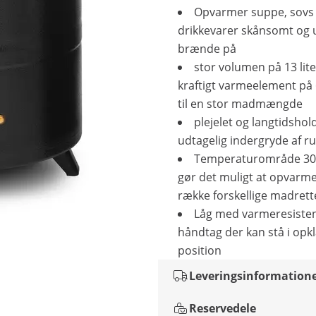
Opvarmer suppe, sovs
drikkevarer skånsomt og 
brænde på
stor volumen på 13 lite
kraftigt varmeelement på
til en stor madmængde
plejelet og langtidshol
udtagelig indergryde af rus
Temperaturområde 30 
gør det muligt at opvarme
række forskellige madrett
Låg med varmeresiste
håndtag der kan stå i opk
position
Leveringsinformation
Reservedele