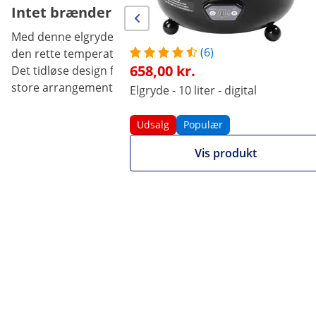
Intet brænder på i denne elgryde
Med denne elgryde kan du holde madretter som suppe, gr
(6)
den rette temperatur. Den sorte, tunge elgryde med indsa
658,00 kr.
Det tidløse design fra Royal Catering er perfekt til restaur
store arrangementer. Køkkenudstyret fra Royal Catering er
Elgryde - 10 liter - digital
Udsalg
Populær
Vis produkt