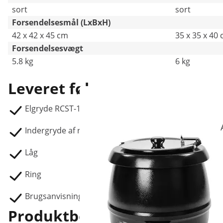
sort
sort
Forsendelsesmål (LxBxH)
42 x 42 x 45 cm
35 x 35 x 40
Forsendelsesvægt
5.8 kg
6 kg
Leveret følger
Elgryde RCST-13SB
Indergryde af rustfrit stål
Låg
Ring
Brugsanvisning
Produktbeskrivelse