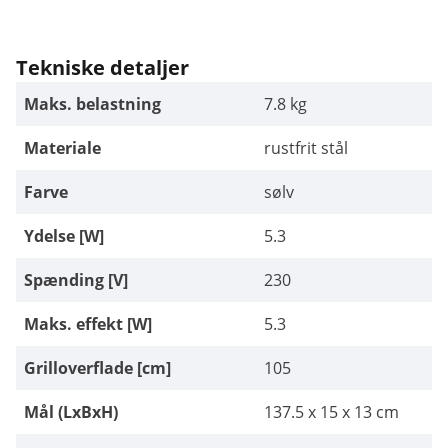
Tekniske detaljer
Maks. belastning
7.8 kg
Materiale
rustfrit stål
Farve
sølv
Ydelse [W]
5.3
Spænding [V]
230
Maks. effekt [W]
5.3
Grilloverflade [cm]
105
Mål (LxBxH)
137.5 x 15 x 13 cm