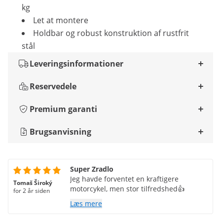
kg
Let at montere
Holdbar og robust konstruktion af rustfrit
stål
Leveringsinformationer
Reservedele
Premium garanti
Brugsanvisning
Super Zradlo
Jeg havde forventet en kraftigere
Tomaš Široký
motorcykel, men stor tilfredshed👍
for 2 år siden
Læs mere