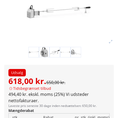
Udsalg
618,00 kr.
650,00 kr.
Tidsbegrænset tilbud
494,40 kr. ekskl. moms (25%)
Vi udsteder
nettofakturaer.
Laveste pris seneste 30 dage inden nedsættelsen: 650,00 kr.
Mængderabat
stk.
Rabat
pr. stk. (inkl. moms)