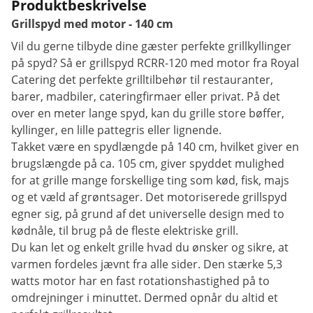
Produktbeskrivelse
Grillspyd med motor - 140 cm
Vil du gerne tilbyde dine gæster perfekte grillkyllinger
på spyd? Så er grillspyd RCRR-120 med motor fra Royal
Catering det perfekte grilltilbehør til restauranter,
barer, madbiler, cateringfirmaer eller privat. På det
over en meter lange spyd, kan du grille store bøffer,
kyllinger, en lille pattegris eller lignende.
Takket være en spydlængde på 140 cm, hvilket giver en
brugslængde på ca. 105 cm, giver spyddet mulighed
for at grille mange forskellige ting som kød, fisk, majs
og et væld af grøntsager. Det motoriserede grillspyd
egner sig, på grund af det universelle design med to
kødnåle, til brug på de fleste elektriske grill.
Du kan let og enkelt grille hvad du ønsker og sikre, at
varmen fordeles jævnt fra alle sider. Den stærke 5,3
watts motor har en fast rotationshastighed på to
omdrejninger i minuttet. Dermed opnår du altid et