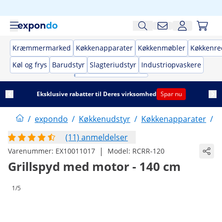
Kræmmermarked
Køkkenapparater
Køkkenmøbler
Køkkenre
Køl og frys
Barudstyr
Slagteriudstyr
Industriopvaskere
Eksklusive rabatter til Deres virksomhed
Spar nu
/
expondo
/
Køkkenudstyr
/
Køkkenapparater
/
P
(11) anmeldelser
|
Varenummer:
EX10011017
Model:
RCRR-120
Grillspyd med motor - 140 cm
1/5